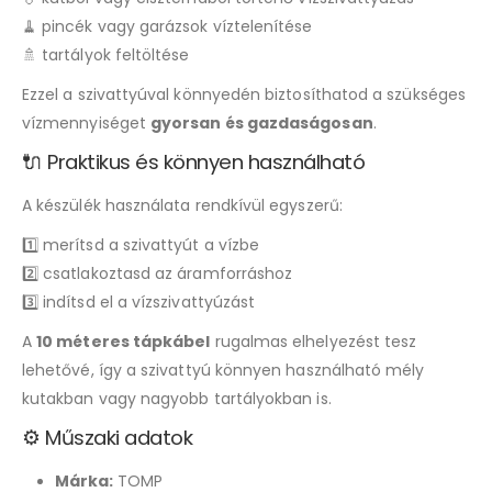
🧹 pincék vagy garázsok víztelenítése
🚿 tartályok feltöltése
Ezzel a szivattyúval könnyedén biztosíthatod a szükséges
vízmennyiséget
gyorsan és gazdaságosan
.
🔌 Praktikus és könnyen használható
A készülék használata rendkívül egyszerű:
1️⃣ merítsd a szivattyút a vízbe
2️⃣ csatlakoztasd az áramforráshoz
3️⃣ indítsd el a vízszivattyúzást
A
10 méteres tápkábel
rugalmas elhelyezést tesz
lehetővé, így a szivattyú könnyen használható mély
kutakban vagy nagyobb tartályokban is.
⚙️ Műszaki adatok
Márka:
TOMP