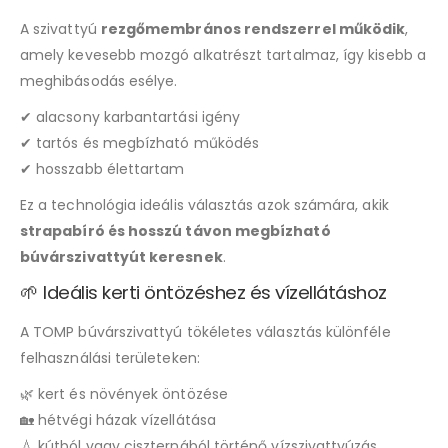
A szivattyú
rezgőmembrános rendszerrel működik
,
amely kevesebb mozgó alkatrészt tartalmaz, így kisebb a
meghibásodás esélye.
✔ alacsony karbantartási igény
✔ tartós és megbízható működés
✔ hosszabb élettartam
Ez a technológia ideális választás azok számára, akik
strapabíró és hosszú távon megbízható
búvárszivattyút keresnek
.
🌱 Ideális kerti öntözéshez és vízellátáshoz
A TOMP búvárszivattyú tökéletes választás különféle
felhasználási területeken:
🌿 kert és növények öntözése
🏡 hétvégi házak vízellátása
💧 kútból vagy ciszternából történő vízszivattyúzás