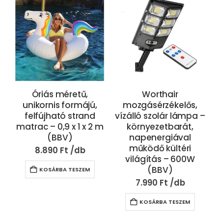
Óriás méretű,
Worthair
unikornis formájú,
mozgásérzékelős,
felfújható strand
vízálló szolár lámpa –
matrac – 0,9 x 1 x 2 m
környezetbarát,
(BBV)
napenergiával
működő kültéri
8.890
Ft
világítás – 600W
(BBV)
KOSÁRBA TESZEM
7.990
Ft
KOSÁRBA TESZEM