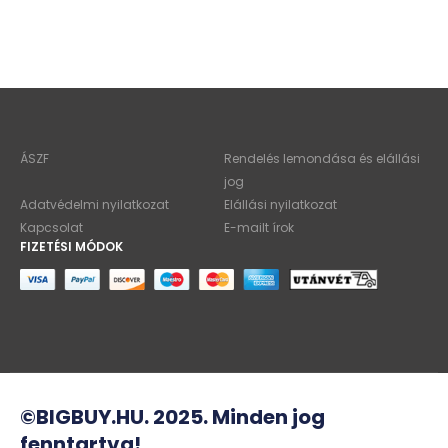
ÁSZF
Rendelés lemondása és elállási
jog
Adatvédelmi nyilatkozat
Elállási nyilatkozat
Kapcsolat
E-mailt írok
FIZETÉSI MÓDOK
©BIGBUY.HU. 2025. Minden jog
fenntartva!