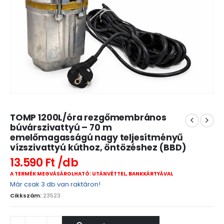
TOMP 1200L/óra rezgőmembrános
búvárszivattyú – 70 m
emelőmagasságú nagy teljesítményű
vízszivattyú kúthoz, öntözéshez (BBD)
13.590
Ft
A TERMÉK MEGVÁSÁROLHATÓ: UTÁNVÉTTEL, BANKKÁRTYÁVAL
Már csak 3 db van raktáron!
Cikkszám:
23523