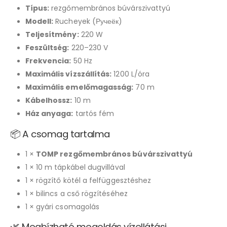
Típus:
rezgőmembrános búvárszivattyú
Modell:
Rucheyek (Ручеёк)
Teljesítmény:
220 W
Feszültség:
220–230 V
Frekvencia:
50 Hz
Maximális vízszállítás:
1200 L/óra
Maximális emelőmagasság:
70 m
Kábelhossz:
10 m
Ház anyaga:
tartós fém
📦 A csomag tartalma
1 ×
TOMP rezgőmembrános búvárszivattyú
1 × 10 m tápkábel dugvillával
1 × rögzítő kötél a felfüggesztéshez
1 × bilincs a cső rögzítéséhez
1 × gyári csomagolás
🌿 Megbízható megoldás vízellátási