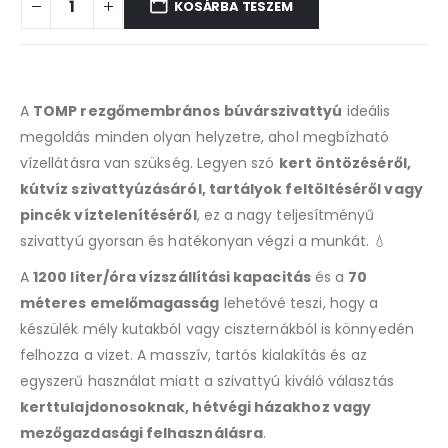
KOSÁRBA TESZEM
A
TOMP rezgőmembrános búvárszivattyú
ideális
megoldás minden olyan helyzetre, ahol megbízható
vízellátásra van szükség. Legyen szó
kert öntözéséről,
kútvíz szivattyúzásáról, tartályok feltöltéséről vagy
pincék víztelenítéséről
, ez a nagy teljesítményű
szivattyú gyorsan és hatékonyan végzi a munkát. 💧
A
1200 liter/óra vízszállítási kapacitás
és a
70
méteres emelőmagasság
lehetővé teszi, hogy a
készülék mély kutakból vagy ciszternákból is könnyedén
felhozza a vizet. A masszív, tartós kialakítás és az
egyszerű használat miatt a szivattyú kiváló választás
kerttulajdonosoknak, hétvégi házakhoz vagy
mezőgazdasági felhasználásra
.