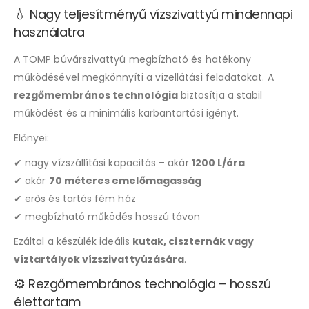
💧 Nagy teljesítményű vízszivattyú mindennapi
használatra
A TOMP búvárszivattyú megbízható és hatékony
működésével megkönnyíti a vízellátási feladatokat. A
rezgőmembrános technológia
biztosítja a stabil
működést és a minimális karbantartási igényt.
Előnyei:
✔ nagy vízszállítási kapacitás – akár
1200 L/óra
✔ akár
70 méteres emelőmagasság
✔ erős és tartós fém ház
✔ megbízható működés hosszú távon
Ezáltal a készülék ideális
kutak, ciszternák vagy
víztartályok vízszivattyúzására
.
⚙️ Rezgőmembrános technológia – hosszú
élettartam