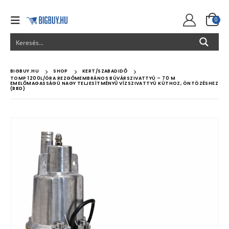
0
BIGBUY.HU
SHOP
KERT/SZABADIDŐ
TOMP 1200L/ÓRA REZGŐMEMBRÁNOS BÚVÁRSZIVATTYÚ – 70 M
EMELŐMAGASSÁGÚ NAGY TELJESÍTMÉNYŰ VÍZSZIVATTYÚ KÚTHOZ, ÖNTÖZÉSHEZ
(BBD)