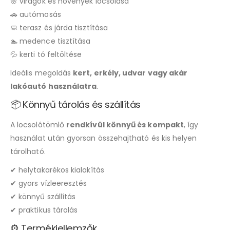
🌸 virágok és növények locsolása
🚗 autómosás
🧼 terasz és járda tisztítása
🏊 medence tisztítása
💦 kerti tó feltöltése
Ideális megoldás
kert, erkély, udvar vagy akár
lakóautó használatra
.
📦 Könnyű tárolás és szállítás
A locsolótömlő
rendkívül könnyű és kompakt
, így
használat után gyorsan összehajtható és kis helyen
tárolható.
✔ helytakarékos kialakítás
✔ gyors vízleeresztés
✔ könnyű szállítás
✔ praktikus tárolás
⚙️ Termékjellemzők