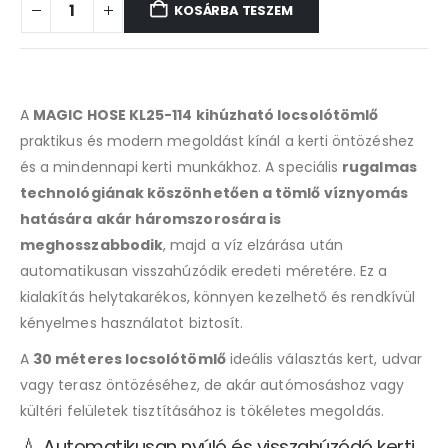
KOSÁRBA TESZEM
A
MAGIC HOSE KL25-114 kihúzható locsolótömlő
praktikus és modern megoldást kínál a kerti öntözéshez
és a mindennapi kerti munkákhoz. A speciális
rugalmas
technológiának köszönhetően a tömlő víznyomás
hatására akár háromszorosára is
meghosszabbodik
, majd a víz elzárása után
automatikusan visszahúzódik eredeti méretére. Ez a
kialakítás helytakarékos, könnyen kezelhető és rendkívül
kényelmes használatot biztosít.
A
30 méteres locsolótömlő
ideális választás kert, udvar
vagy terasz öntözéséhez, de akár autómosáshoz vagy
kültéri felületek tisztításához is tökéletes megoldás.
💧 Automatikusan nyúló és visszahúzódó kerti