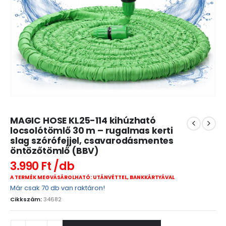
MAGIC HOSE KL25-114 kihúzható
locsolótömlő 30 m – rugalmas kerti
slag szórófejjel, csavarodásmentes
öntözőtömlő (BBV)
3.990
Ft
A TERMÉK MEGVÁSÁROLHATÓ: UTÁNVÉTTEL, BANKKÁRTYÁVAL
Már csak 70 db van raktáron!
Cikkszám:
34682