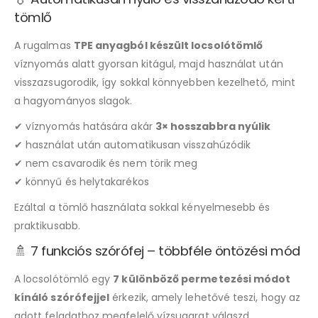
tömlő
A rugalmas
TPE anyagból készült locsolótömlő
víznyomás alatt gyorsan kitágul, majd használat után
visszazsugorodik, így sokkal könnyebben kezelhető, mint
a hagyományos slagok.
✔ víznyomás hatására akár
3× hosszabbra nyúlik
✔ használat után automatikusan visszahúzódik
✔ nem csavarodik és nem törik meg
✔ könnyű és helytakarékos
Ezáltal a tömlő használata sokkal kényelmesebb és
praktikusabb.
🚿 7 funkciós szórófej – többféle öntözési mód
A locsolótömlő egy
7 különböző permetezési módot
kínáló szórófejjel
érkezik, amely lehetővé teszi, hogy az
adott feladathoz megfelelő vízsugarat válaszd.