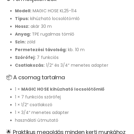
Modell:
MAGIC HOSE KL25-114
Típus:
kihúzható locsolótömlő
Hossz:
akár 30 m
Anyag:
TPE rugalmas tömlő
Szín:
zöld
Permetezési távolság:
kb. 10 m
Szórófej:
7 funkciós
Csatlakozás:
1/2″ és 3/4″ menetes adapter
📦 A csomag tartalma
1 ×
MAGIC HOSE kihúzható locsolótömlő
1 × 7 funkciós szórófej
1 × 1/2″ csatlakozó
1 × 3/4″ menetes adapter
használati útmutató
🌟 Praktikus megoldás minden kerti munkához