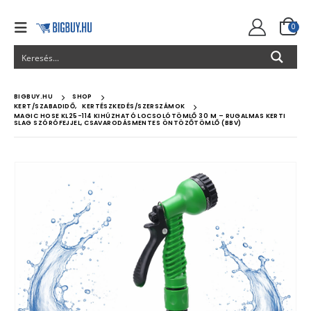
0
BIGBUY.HU
SHOP
KERT/SZABADIDŐ
,
KERTÉSZKEDÉS/SZERSZÁMOK
MAGIC HOSE KL25-114 KIHÚZHATÓ LOCSOLÓTÖMLŐ 30 M – RUGALMAS KERTI
SLAG SZÓRÓFEJJEL, CSAVARODÁSMENTES ÖNTÖZŐTÖMLŐ (BBV)