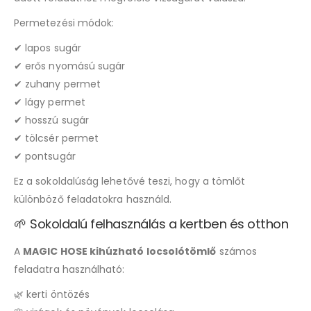
Permetezési módok:
✔ lapos sugár
✔ erős nyomású sugár
✔ zuhany permet
✔ lágy permet
✔ hosszú sugár
✔ tölcsér permet
✔ pontsugár
Ez a sokoldalúság lehetővé teszi, hogy a tömlőt
különböző feladatokra használd.
🌱 Sokoldalú felhasználás a kertben és otthon
A
MAGIC HOSE kihúzható locsolótömlő
számos
feladatra használható:
🌿 kerti öntözés