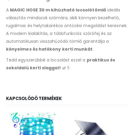
A
MAGIC HOSE 30 m kihúzható locsolótömlő
ideális
választás mindazok számára, akik könnyen kezelhető,
rugalmas és helytakarékos öntözési megoldást keresnek.
A modern kialakítás, a többfunkciós szórófej és az
automatikusan visszahúzódó tömlő garantálja a
kényelmes és hatékony kerti munkát
.
Tedd egyszerűbbé a locsolást ezzel a
praktikus és
sokoldalú kerti slaggal!
🌿🚿
KAPCSOLÓDÓ TERMÉKEK