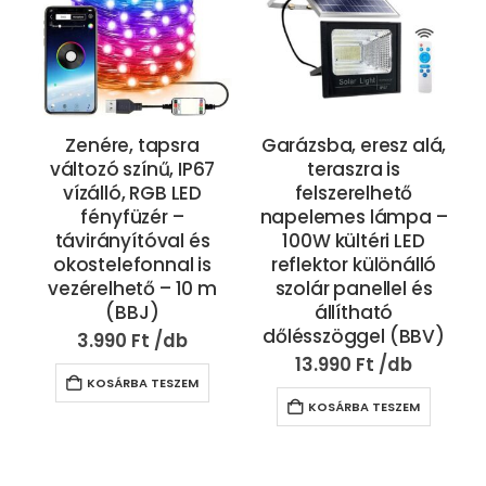
Zenére, tapsra
Garázsba, eresz alá,
változó színű, IP67
teraszra is
vízálló, RGB LED
felszerelhető
fényfüzér –
napelemes lámpa –
távirányítóval és
100W kültéri LED
okostelefonnal is
reflektor különálló
vezérelhető – 10 m
szolár panellel és
(BBJ)
állítható
dőlésszöggel (BBV)
3.990
Ft
13.990
Ft
KOSÁRBA TESZEM
KOSÁRBA TESZEM