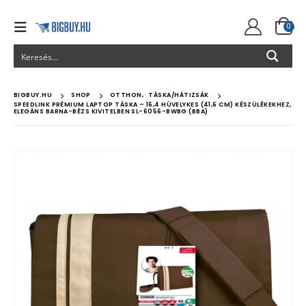
0
BIGBUY.HU
SHOP
OTTHON
,
TÁSKA/HÁTIZSÁK
SPEEDLINK PRÉMIUM LAPTOP TÁSKA – 16,4 HÜVELYKES (41,6 CM) KÉSZÜLÉKEKHEZ,
ELEGÁNS BARNA-BÉZS KIVITELBEN SL-6056-BWBG (BBA)