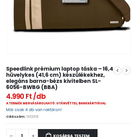
Speedlink prémium laptop táska – 16,4
hüvelykes (41,6 cm) készülékekhez,
elegáns barna-bézs kivitelben SL-
6056-BWBG (BBA)
4.990
Ft
A TERMÉK MEGVÁSÁROLHATÓ: UTÁNVÉTTEL, BANKKÁRTYÁVAL
Már csak 4 db van raktáron!
Cikkszám:
1313213
KOSÁRBA TESZEM