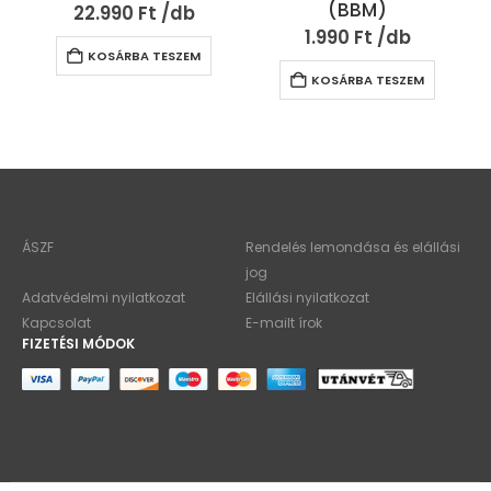
(BBM)
22.990
Ft
1.990
Ft
KOSÁRBA TESZEM
KOSÁRBA TESZEM
ÁSZF
Rendelés lemondása és elállási
jog
Adatvédelmi nyilatkozat
Elállási nyilatkozat
Kapcsolat
E-mailt írok
FIZETÉSI MÓDOK