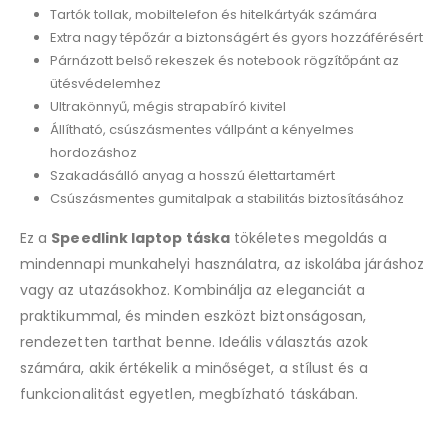
Tartók tollak, mobiltelefon és hitelkártyák számára
Extra nagy tépőzár a biztonságért és gyors hozzáférésért
Párnázott belső rekeszek és notebook rögzítőpánt az
ütésvédelemhez
Ultrakönnyű, mégis strapabíró kivitel
Állítható, csúszásmentes vállpánt a kényelmes
hordozáshoz
Szakadásálló anyag a hosszú élettartamért
Csúszásmentes gumitalpak a stabilitás biztosításához
Ez a
Speedlink laptop táska
tökéletes megoldás a
mindennapi munkahelyi használatra, az iskolába járáshoz
vagy az utazásokhoz. Kombinálja az eleganciát a
praktikummal, és minden eszközt biztonságosan,
rendezetten tarthat benne. Ideális választás azok
számára, akik értékelik a minőséget, a stílust és a
funkcionalitást egyetlen, megbízható táskában.