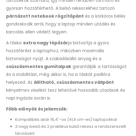
tartozékok számára, így minden rendben tartható és
gyorsan hozzáférhető. A belső rekeszekhez tartozó
párnázott notebook rögzítőpánt
és a körkörös bélés
gondoskodik arról, hogy a laptop minden ütődés és
karcolás ellen védett legyen.
A táska
extra nagy tépőzár
ja biztosítja a gyors
hozzáférést a laptophoz, miközben maximális
biztonságot nyújt. A szakadásálló anyag és a
csúszásmentes gumitalpak
garantálják a tartósságot
és a stabilitást, még akkor is, ha a táskát padlóra
helyezed. Az
állítható, csúszásmentes vállpánt
kényelmes viselést tesz lehetővé hosszabb utazások és
napi ingázás során is.
Főbb előnyök és jellemzők:
Kompatibilis akár 16,4″-os (41,6 cm-es) laptopokkal
2 nagy belső és 2 praktikus külső rekesz a rendszerezett
tárolásért