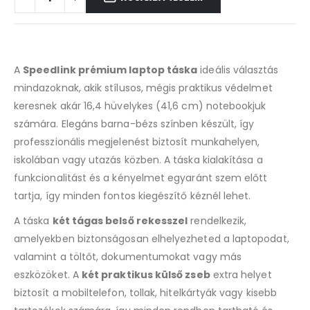
A
Speedlink prémium laptop táska
ideális választás
mindazoknak, akik stílusos, mégis praktikus védelmet
keresnek akár 16,4 hüvelykes (41,6 cm) notebookjuk
számára. Elegáns barna-bézs színben készült, így
professzionális megjelenést biztosít munkahelyen,
iskolában vagy utazás közben. A táska kialakítása a
funkcionalitást és a kényelmet egyaránt szem előtt
tartja, így minden fontos kiegészítő kéznél lehet.
A táska
két tágas belső rekesszel
rendelkezik,
amelyekben biztonságosan elhelyezheted a laptopodat,
valamint a töltőt, dokumentumokat vagy más
eszközöket. A
két praktikus külső zseb
extra helyet
biztosít a mobiltelefon, tollak, hitelkártyák vagy kisebb