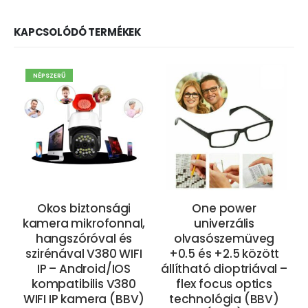
KAPCSOLÓDÓ TERMÉKEK
NÉPSZERŰ
Okos biztonsági
One power
kamera mikrofonnal,
univerzális
hangszóróval és
olvasószemüveg
szirénával V380 WIFI
+0.5 és +2.5 között
IP – Android/IOS
állítható dioptriával –
kompatibilis V380
flex focus optics
WIFI IP kamera (BBV)
technológia (BBV)