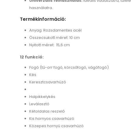
Univerzális felhasználás:
Ideális vadászatra, túl
használatra.
Termékinformáció:
Anyag: Rozsdamentes acél
Összecsukott méret: 10 cm
Nyitott méret: 15,6 cm
12 funkció:
Fogó (tű-orr fogó, körcsőfogó, vágófogó)
Kés
Keresztcsavarhúzó
Halpikkelykés
Leválasztó
Kétoldalas reszelő
Kis hornyos csavarhúzó
Közepes hornyú csavarhúzó