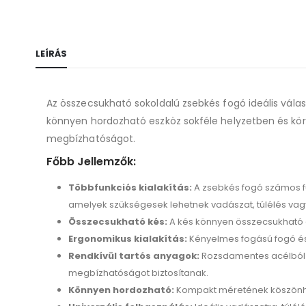
LEÍRÁS
Az összecsukható sokoldalú zsebkés fogó ideális válas
könnyen hordozható eszköz sokféle helyzetben és körn
megbízhatóságot.
Főbb Jellemzők:
Többfunkciós kialakítás:
A zsebkés fogó számos fun
amelyek szükségesek lehetnek vadászat, túlélés vag
Összecsukható kés:
A kés könnyen összecsukható é
Ergonomikus kialakítás:
Kényelmes fogású fogó és
Rendkívül tartós anyagok:
Rozsdamentes acélból k
megbízhatóságot biztosítanak.
Könnyen hordozható:
Kompakt méretének köszönhet