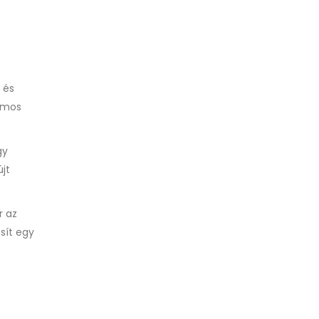
 és
zámos
gy
jt
r az
sít egy