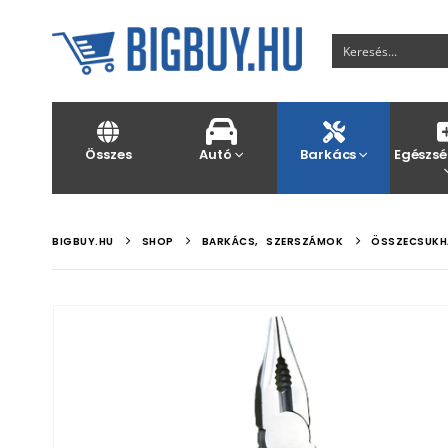
Összes
Autó
Barkács
Egészsé
BIGBUY.HU
SHOP
BARKÁCS
,
SZERSZÁMOK
ÖSSZECSUKHA