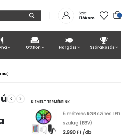
Szia!
0
Fiókom
yha
Otthon
Horgász
Szórakozás
(THM)
lú
KIEMELT TERMÉKEINK
5 méteres RGB színes LED
a
szalag (BBV)
2.990
Ft