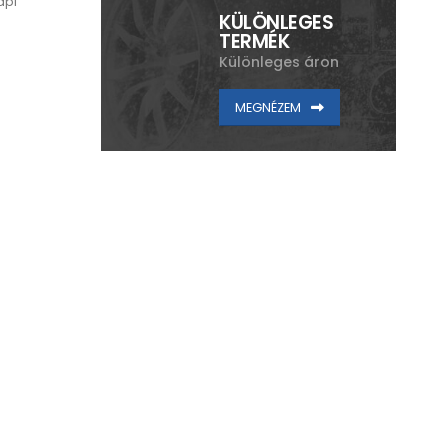
api
KÜLÖNLEGES
TERMÉK
Különleges áron
MEGNÉZEM