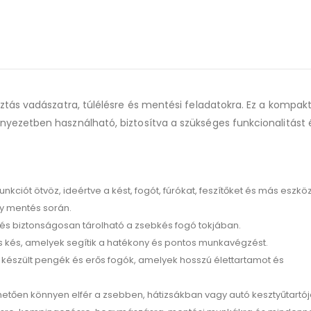
ztás vadászatra, túlélésre és mentési feladatokra. Ez a kompakt
yezetben használható, biztosítva a szükséges funkcionalitást 
kciót ötvöz, ideértve a kést, fogót, fúrókat, feszítőket és más eszkö
y mentés során.
s biztonságosan tárolható a zsebkés fogó tokjában.
 kés, amelyek segítik a hatékony és pontos munkavégzést.
észült pengék és erős fogók, amelyek hosszú élettartamot és
ően könnyen elfér a zsebben, hátizsákban vagy autó kesztyűtartó