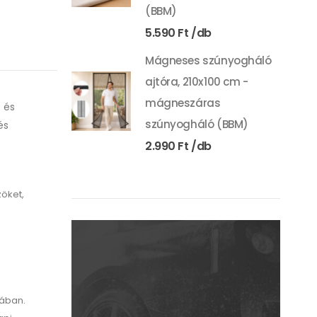
(BBM)
5.590
Ft
Mágneses szúnyogháló
ajtóra, 210x100 cm -
mágneszáras
 és
szúnyogháló (BBM)
és
2.990
Ft
zöket,
jában.