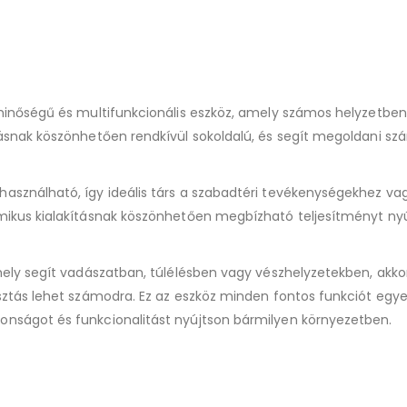
minőségű és multifunkcionális eszköz, amely számos helyzetben
ásnak köszönhetően rendkívül sokoldalú, és segít megoldani s
sználható, így ideális társ a szabadtéri tevékenységekhez va
ikus kialakításnak köszönhetően megbízható teljesítményt nyú
ely segít vadászatban, túlélésben vagy vészhelyzetekben, akko
ztás lehet számodra. Ez az eszköz minden fontos funkciót egye
nságot és funkcionalitást nyújtson bármilyen környezetben.