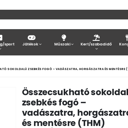
g/sport
Játékok
Műszaki
Kert/szabadidő
Kon
TÓ SOKOLDALÚ ZSEBKÉS FOGÓ – VADÁSZATRA, HORGÁSZATRA ÉS MENTÉSRE 
Összecsukható sokolda
zsebkés fogó –
vadászatra, horgászatr
és mentésre (THM)