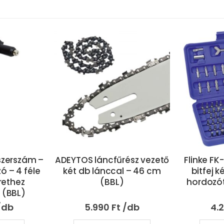
ész vezető
Flinke FK-20100 100 db-os
Csőgö
 – 46 cm
bitfej készlet praktikus
elhárít
hordozótáskában (BBL)
tisztít
méteres
4.290
Ft
4.