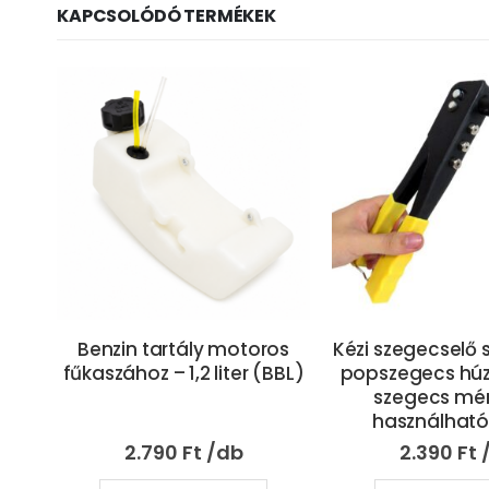
KAPCSOLÓDÓ TERMÉKEK
os
Kézi szegecselő szerszám –
ADEYTOS láncfűr
BBL)
popszegecs húzó – 4 féle
két db lánccal
szegecs mérethez
(BBL)
használható (BBL)
2.390
Ft
5.990
Ft