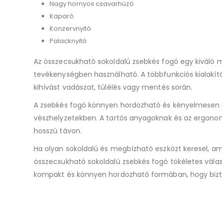
Nagy hornyos csavarhúzó
Kaparó
Konzervnyitó
Palacknyitó
Az összecsukható sokoldalú zsebkés fogó egy kiváló 
tevékenységben használható. A többfunkciós kialakít
kihívást vadászat, túlélés vagy mentés során.
A zsebkés fogó könnyen hordozható és kényelmesen ha
vészhelyzetekben. A tartós anyagoknak és az ergonom
hosszú távon.
Ha olyan sokoldalú és megbízható eszközt keresel, am
összecsukható sokoldalú zsebkés fogó tökéletes válas
kompakt és könnyen hordozható formában, hogy bizto