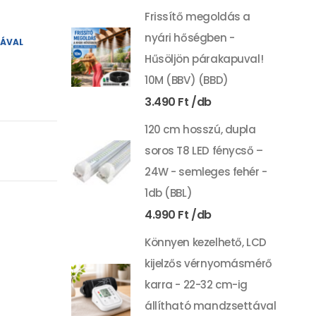
Frissítő megoldás a
nyári hőségben -
YÁVAL
Hűsöljön párakapuval!
10M (BBV) (BBD)
3.490
Ft
120 cm hosszú, dupla
soros T8 LED fénycső –
24W - semleges fehér -
1db (BBL)
4.990
Ft
Könnyen kezelhető, LCD
kijelzős vérnyomásmérő
karra - 22-32 cm-ig
állítható mandzsettával