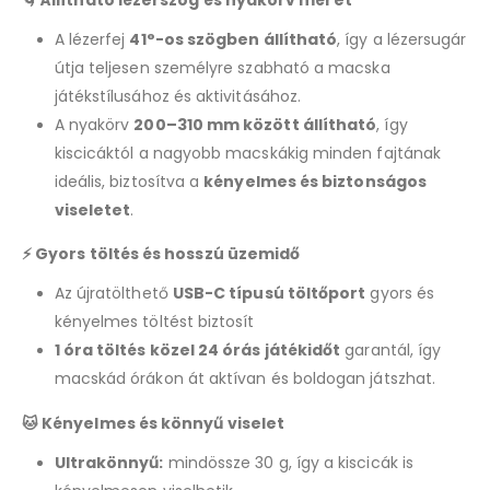
A lézerfej
41°-os szögben állítható
, így a lézersugár
útja teljesen személyre szabható a macska
játékstílusához és aktivitásához.
A nyakörv
200–310 mm között állítható
, így
kiscicáktól a nagyobb macskákig minden fajtának
ideális, biztosítva a
kényelmes és biztonságos
viseletet
.
⚡ Gyors töltés és hosszú üzemidő
Az újratölthető
USB-C típusú töltőport
gyors és
kényelmes töltést biztosít
1 óra töltés közel 24 órás játékidőt
garantál, így
macskád órákon át aktívan és boldogan játszhat.
🐱 Kényelmes és könnyű viselet
Ultrakönnyű:
mindössze 30 g, így a kiscicák is