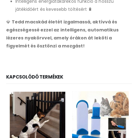
Intelligens energiatakarékos funkció a hosszú
játékidőért és kevesebb töltésért 🔋
💎
Tedd macskád életét izgalmassá, aktívvá és
egészségessé ezzel az intelligens, automatikus
lézeres nyakörvvel, amely órákon át leköti a
figyelmét és ösztönzi a mozgást!
KAPCSOLÓDÓ TERMÉKEK