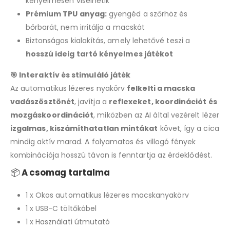
kényelmesen viselhetik
Prémium TPU anyag:
gyengéd a szőrhöz és
bőrbarát, nem irritálja a macskát
Biztonságos kialakítás, amely lehetővé teszi a
hosszú ideig tartó kényelmes játékot
🎯 Interaktív és stimuláló játék
Az automatikus lézeres nyakörv
felkelti a macska
vadászösztönét
, javítja a
reflexeket, koordinációt és
mozgáskoordinációt
, miközben az AI által vezérelt lézer
izgalmas, kiszámíthatatlan mintákat
követ, így a cica
mindig aktív marad. A folyamatos és villogó fények
kombinációja hosszú távon is fenntartja az érdeklődést.
📦
A csomag tartalma
1 x Okos automatikus lézeres macskanyakörv
1 x USB-C töltőkábel
1 x Használati útmutató