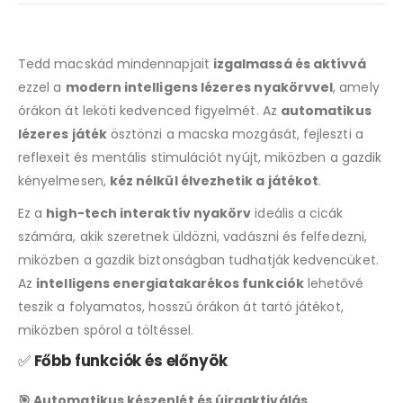
Tedd macskád mindennapjait
izgalmassá és aktívvá
ezzel a
modern intelligens lézeres nyakörvvel
, amely
órákon át leköti kedvenced figyelmét. Az
automatikus
lézeres játék
ösztönzi a macska mozgását, fejleszti a
reflexeit és mentális stimulációt nyújt, miközben a gazdik
kényelmesen,
kéz nélkül élvezhetik a játékot
.
Ez a
high-tech interaktív nyakörv
ideális a cicák
számára, akik szeretnek üldözni, vadászni és felfedezni,
miközben a gazdik biztonságban tudhatják kedvencüket.
Az
intelligens energiatakarékos funkciók
lehetővé
teszik a folyamatos, hosszú órákon át tartó játékot,
miközben spórol a töltéssel.
✅
Főbb funkciók és előnyök
🎯 Automatikus készenlét és újraaktiválás