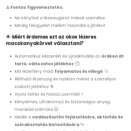
⚠️ Fontos figyelmeztetés:
Ne irányítsd a lézersugarat mások szemébe
Mindig felügyelet mellett használd a játékot
🌟
Miért érdemes ezt az okos lézeres
macskanyakörvet választani?
Automatikus készenlét és újraaktiválás az
órákon át
tartó, változatos játékhoz
⏱️
Két lézerfény mód:
folyamatos és villogó
💡
Állítható lézerszög és nyakörv méret a személyre
szabott játékhoz 🌀
Gyors töltés és hosszú üzemidő ⚡
Kényelmes, ultrakönnyű és biztonságos anyag
macskád számára 🐱
Ideális a
vadászösztön fejlesztésére, aktivitás és
szórakoztatás biztosítására
🐾