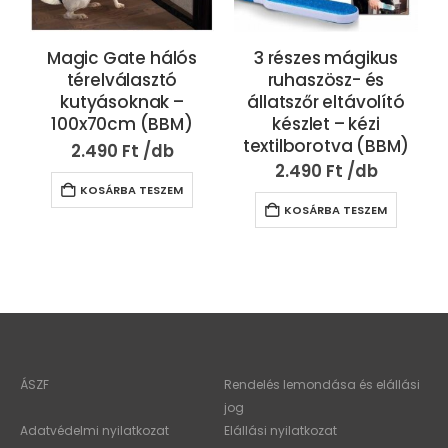
Magic Gate hálós
3 részes mágikus
térelválasztó
ruhaszösz- és
kutyásoknak –
állatszőr eltávolító
100x70cm (BBM)
készlet – kézi
textilborotva (BBM)
2.490
Ft
2.490
Ft
KOSÁRBA TESZEM
KOSÁRBA TESZEM
ÁSZF
Rendelés lemondása és elállási
jog
Adatvédelmi nyilatkozat
Elállási nyilatkozat