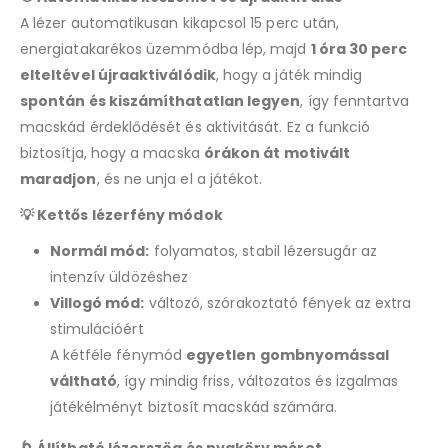
A lézer automatikusan kikapcsol 15 perc után,
energiatakarékos üzemmódba lép, majd
1 óra 30 perc
elteltével újraaktiválódik
, hogy a játék mindig
spontán és kiszámíthatatlan legyen
, így fenntartva
macskád érdeklődését és aktivitását. Ez a funkció
biztosítja, hogy a macska
órákon át motivált
maradjon
, és ne unja el a játékot.
💡 Kettős lézerfény módok
Normál mód:
folyamatos, stabil lézersugár az
intenzív üldözéshez
Villogó mód:
változó, szórakoztató fények az extra
stimulációért
A kétféle fénymód
egyetlen gombnyomással
váltható
, így mindig friss, változatos és izgalmas
játékélményt biztosít macskád számára.
🌀 Állítható lézerszög és nyakörv méret