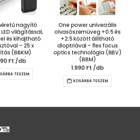
méretű nagyító
One power univerzális
LED világítással,
olvasószemüveg +0.5 és
el és kihajtható
+2.5 között állítható
ró
ztóval – 25 x
dioptriával – flex focus
ítás (BBKM)
optics technológia (BBV)
(BBM)
890
Ft
1.990
Ft
SÁRBA TESZEM
KOSÁRBA TESZEM