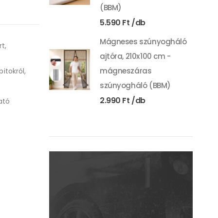
(BBM)
5.590
Ft
Mágneses szúnyogháló
t,
ajtóra, 210x100 cm -
mágneszáras
itokról,
szúnyogháló (BBM)
2.990
Ft
ató