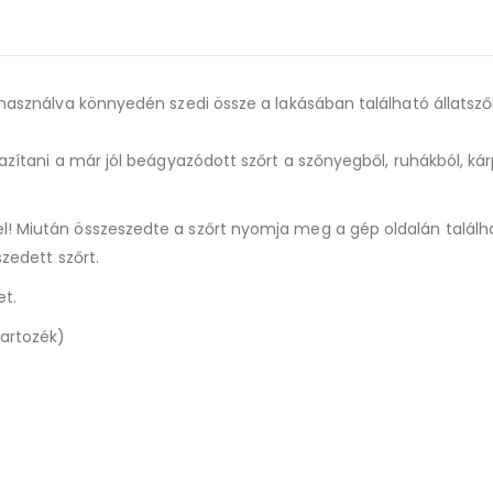
 használva könnyedén szedi össze a lakásában található állatszőr
azítani a már jól beágyazódott szőrt a szőnyegből, ruhákból, kárp
l! Miután összeszedte a szőrt nyomja meg a gép oldalán találh
szedett szőrt.
et.
tartozék)