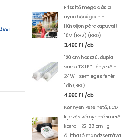
Frissítő megoldás a
nyári hőségben -
Hűsöljön párakapuval!
YÁVAL
10M (BBV) (BBD)
3.490
Ft
120 cm hosszú, dupla
soros T8 LED fénycső –
24W - semleges fehér -
1db (BBL)
4.990
Ft
Könnyen kezelhető, LCD
kijelzős vérnyomásmérő
karra - 22-32 cm-ig
állítható mandzsettával