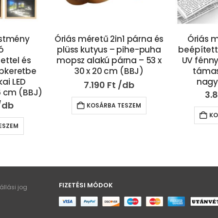
estmény
Óriás méretű 2in1 párna és
Óriás 
tó
plüss kutyus – pihe-puha
beépített 
ettel és
mopsz alakú párna – 53 x
UV fénny
épkeretbe
30 x 20 cm (BBJ)
támas
kai LED
nagy
7.190
Ft
6 cm (BBJ)
3.
KOSÁRBA TESZEM
KO
ESZEM
FIZETÉSI MÓDOK
llási jog