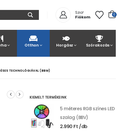
Szia!
0
Fiókom
yha
Otthon
Horgász
Szórakozás
GÉSES TECHNOLÓGIÁVAL (BBM)
KIEMELT TERMÉKEINK
5 méteres RGB színes LED
szalag (BBV)
2.990
Ft