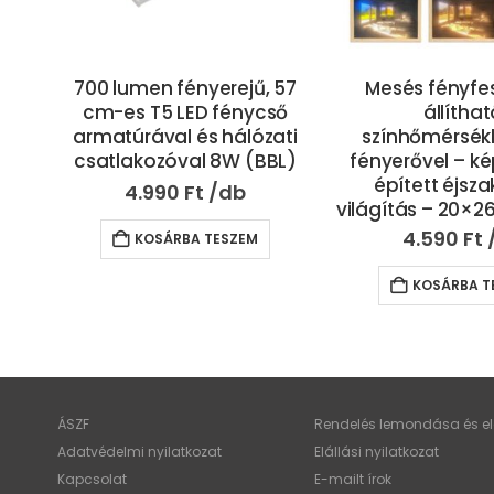
r
700 lumen fényerejű, 57
Mesés fényf
zet
cm-es T5 LED fénycső
állítha
s
armatúrával és hálózati
színhőmérsékl
X)
csatlakozóval 8W (BBL)
fényerővel – k
épített éjsza
4.990
Ft
világítás – 20×2
4.590
Ft
KOSÁRBA TESZEM
KOSÁRBA T
ÁSZF
Rendelés lemondása és elá
Adatvédelmi nyilatkozat
Elállási nyilatkozat
Kapcsolat
E-mailt írok