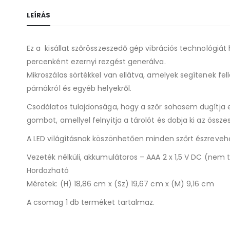
LEÍRÁS
Ez a kisállat szőrösszeszedő gép vibrációs technológiát
percenként ezernyi rezgést generálva.
Mikroszálas sörtékkel van ellátva, amelyek segítenek fell
párnákról és egyéb helyekről.
Csodálatos tulajdonsága, hogy a szőr sohasem dugítja e
gombot, amellyel felnyitja a tárolót és dobja ki az össze
A LED világításnak köszönhetően minden szőrt észreveh
Vezeték nélküli, akkumulátoros – AAA 2 x 1,5 V DC (nem 
Hordozható
Méretek: (H) 18,86 cm x (Sz) 19,67 cm x (M) 9,16 cm
A csomag 1 db terméket tartalmaz.