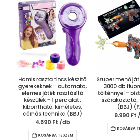
ítő
Szuper menő játékfegyver
Felakasztható
ta,
3000 db fluoreszkáló
boxkesztűvel gy
tó
tölténnyel – biztonságos,
– kék – 43x16x1
t
szórakoztató, fejlesztő
s,
(BBJ) (FX)
7.690
Ft
J)
9.990
Ft
KOSÁRBA T
KOSÁRBA TESZEM