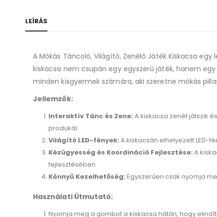
LEÍRÁS
A Mókás Táncoló, Világító, Zenélő Játék Kiskacsa egy 
kiskacsa nem csupán egy egyszerű játék, hanem egy vidá
minden kisgyermek számára, aki szeretne mókás pill
Jellemzők:
Interaktív Tánc és Zene:
A kiskacsa zenét játszik
produkál.
Világító LED-fények:
A kiskacsán elhelyezett LED-fé
Kézügyesség és Koordináció Fejlesztése:
A kiska
fejlesztésében.
Könnyű Kezelhetőség:
Egyszerűen csak nyomja meg 
Használati Útmutató:
Nyomja meg a gombot a kiskacsa hátán, hogy elindíts