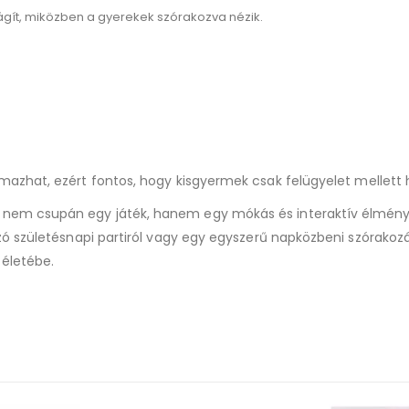
lágít, miközben a gyerekek szórakozva nézik.
lmazhat, ezért fontos, hogy kisgyermek csak felügyelet mellett 
nem csupán egy játék, hanem egy mókás és interaktív élmény
zó születésnapi partiról vagy egy egyszerű napközbeni szórakozá
életébe.