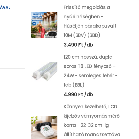
Frissítő megoldás a
YÁVAL
nyári hőségben -
Hűsöljön párakapuval!
10M (BBV) (BBD)
3.490
Ft
120 cm hosszú, dupla
soros T8 LED fénycső –
24W - semleges fehér -
1db (BBL)
4.990
Ft
Könnyen kezelhető, LCD
kijelzős vérnyomásmérő
karra - 22-32 cm-ig
állítható mandzsettával