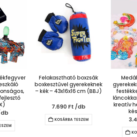
 boxzsák
Medál készítő szett
Autószáll
erekeknek
gyerekeknek 6 féle színes
és ki
6 cm (BBJ)
festékkel, sablonokkal,
beépíte
láncokkal, gyöngyökkel –
sávos ve
kreatív hercegnős ékszer
6 db ki
készítő (BBJ)
11.
3.490
Ft
ESZEM
KO
KOSÁRBA TESZEM