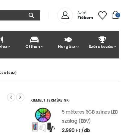
Szia!
0
Fiókom
yha
Otthon
Horgász
Szórakozás
CSA (BBJ)
KIEMELT TERMÉKEINK
5 méteres RGB színes LED
szalag (BBV)
2.990
Ft