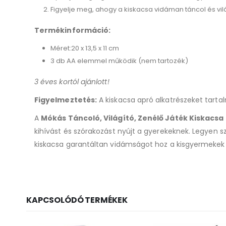
Figyelje meg, ahogy a kiskacsa vidáman táncol és vi
Termékinformáció:
Méret:20 x 13,5 x 11 cm
3 db AA elemmel működik (nem tartozék)
3 éves kortól ajánlott!
Figyelmeztetés:
A kiskacsa apró alkatrészeket tarta
A
Mókás Táncoló, Világító, Zenélő Játék Kiskacsa
kihívást és szórakozást nyújt a gyerekeknek. Legyen s
kiskacsa garantáltan vidámságot hoz a kisgyermekek 
KAPCSOLÓDÓ TERMÉKEK