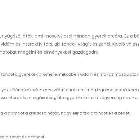
lenyűgöző játék, ami mosolyt csal minden gyerek arcára. Ez a bá
m és interaktív társ, aki táncol, világít és zenél. Kiváló válas
anatokat megélni és élményekkel gazdagodni.
 és táncol a gyerekek örömére, miközben vidám és mókás mozdulatok
nyek különböző színekben világítanak, ami még izgalmasabbá teszi a
csa interaktív mozgásai segítik a gyerekeket a kézügyesség és a ko
a gombot a kiskacsa hátán, hogy elindítsa a táncot és a zenét.
a a zenét és a táncot.