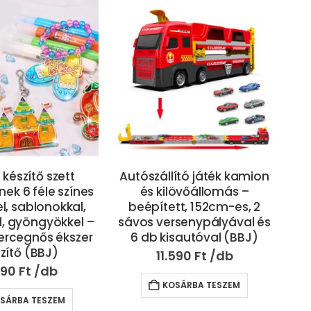
ító játék kamion
43 cm hosszú lendkerekes
lövőállomás –
játék trolibusz élethű
m
tt, 152cm-es, 2
hanghatásokkal, nyitható
rsenypályával és
ajtókkal és világító
sautóval (BBJ)
utastérrel (BBJ)
590
Ft
9.990
Ft
SÁRBA TESZEM
KOSÁRBA TESZEM