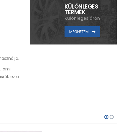
KÜLÖNLEGES
TERMÉK
Különleges áron
MEGNÉZEM
használja.
, ami
sról, ez a