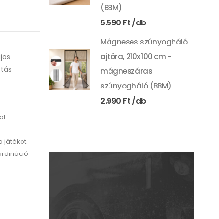
(BBM)
5.590
Ft
Mágneses szúnyogháló
ajtóra, 210x100 cm -
jos
ztás
mágneszáras
szúnyogháló (BBM)
2.990
Ft
at
 játékot.
ordináció