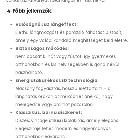
valódi tűz látványát idézi lángok és füst nélkül.
🔥
Főbb jellemzők:
Valósághű LED lángeffekt:
Élethű lángmozgást és parázsló fahatást biztosít,
amely egy valódi kandalló meghittségét kelti életre.
Biztonságos működés:
Nem bocsát ki hőt vagy füstöt, így gyermekes
otthonokban és kis helyiségekben is gond nélkül
használható.
Energiatakarékos LED technológia:
Alacsony fogyasztás, hosszú élettartam – a
lánghatás órákon át működhet anélkül, hogy
melegedne vagy áramot pazarolna.
Klasszikus, barna díszkeret:
Díszes, vintage stílusú kialakítás, amely elegáns
kiegészítője lehet modern és hagyományos
otthonoknak egyaránt.