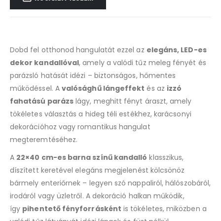
Dobd fel otthonod hangulatát ezzel az
elegáns, LED-es
dekor kandallóval
, amely a valódi tűz meleg fényét és
parázsló hatását idézi – biztonságos, hőmentes
működéssel. A
valósághű lángeffekt
és az
izzó
fahatású parázs
lágy, meghitt fényt áraszt, amely
tökéletes választás a hideg téli estékhez, karácsonyi
dekorációhoz vagy romantikus hangulat
megteremtéséhez.
A
22×40 cm-es barna színű kandalló
klasszikus,
díszített keretével elegáns megjelenést kölcsönöz
bármely enteriőrnek – legyen szó nappaliról, hálószobáról,
irodáról vagy üzletről. A dekoráció halkan működik,
így
pihentető fényforrásként
is tökéletes, miközben a