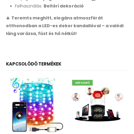
Felhasználás:
Beltéri dekoráció
🎄
Teremts meghitt, elegáns atmoszférát
otthonodban a LED-es dekor kandallóval – a valódi
láng varázsa, füst és hő nélkül!
KAPCSOLÓDÓ TERMÉKEK
NÉPSZERŰ