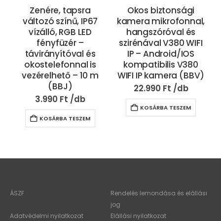
Zenére, tapsra
Okos biztonsági
változó színű, IP67
kamera mikrofonnal,
vízálló, RGB LED
hangszóróval és
fényfüzér –
szirénával V380 WIFI
távirányítóval és
IP – Android/IOS
okostelefonnal is
kompatibilis V380
vezérelhető – 10 m
WIFI IP kamera (BBV)
(BBJ)
22.990
Ft
3.990
Ft
KOSÁRBA TESZEM
KOSÁRBA TESZEM
ÁSZF
Rendelés lemondása és elállási
jog
Adatvédelmi nyilatkozat
Elállási nyilatkozat