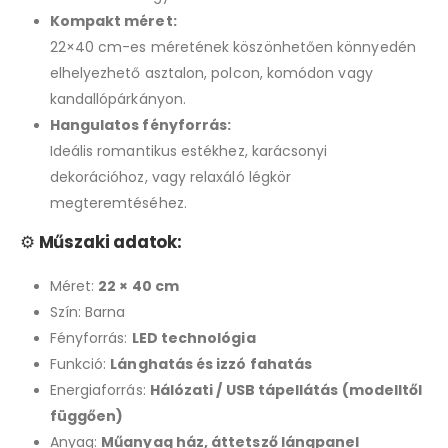
Kompakt méret:
22×40 cm-es méretének köszönhetően könnyedén
elhelyezhető asztalon, polcon, komódon vagy
kandallópárkányon.
Hangulatos fényforrás:
Ideális romantikus estékhez, karácsonyi
dekorációhoz, vagy relaxáló légkör
megteremtéséhez.
⚙️
Műszaki adatok:
Méret:
22 × 40 cm
Szín: Barna
Fényforrás:
LED technológia
Funkció:
Lánghatás és izzó fahatás
Energiaforrás:
Hálózati / USB tápellátás (modelltől
függően)
Anyag:
Műanyag ház, áttetsző lángpanel