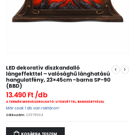
LED dekoratív díszkandalló
lángeffekttel – valósághű lánghatású
hangulatfény, 23×45cm -barna SP-90
(BBD)
13.490
Ft
A TERMÉK MEGVÁSÁROLHATÓ: UTÁNVÉTTEL, BANKKÁRTYÁVAL
Már csak 1 db van raktáron!
Cikkszám:
23978564
KOSÁRBA TESZEM