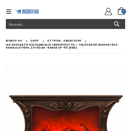
0
BIGBUY.HU
SHOP
OTTHON
,
KARÁCSONY
LED DEKORATÍV DÍSZKANDALLÓ LÁNGEFFEKTTEL – VALÓSÁGHŰ LÁNGHATÁSÚ
HANGULATFÉNY, 23×45CM -BARNA SP-90 (BBD)