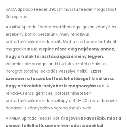
KAIDA Spirado Feeder 390cm hosszú feeder horgászbot
3db spiccel
A KAIDA Spirado Feeder esetében egy igazán könnyű és
érzékeny botról beszélünk, mely rendkívüli
erőtartalékokkal rendelkezik. Mint azt a feeder botoknál
megszokhattuk,
a spicc része elég hajlékony ahhoz,
hogy a halak fárasztása igazi élmény legyen
,
valamint biztonságosan ki tudjuk vezetni a halat a
horogról történő leakadás veszélye nélkül.
Ezzel
szemben a feszes bottest lehetőséget kínál arra,
hogy a távolabbi helyeket is meghorgásszuk.
A
rendkívül erős, gerinces, bottest hihetetlen
erőtartalékokkal rendelkezik,így a 100-120 méter környéki
dobások is könnyedén végrehajthatók vele.
A KAIDA Spirado Feeder bot
ára jóval kedvezőbb, mint a
piacon fellelhető, ugyanilyen adottságokkal