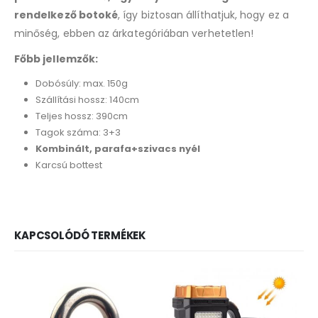
rendelkező botoké
, így biztosan állíthatjuk, hogy ez a
minőség, ebben az árkategóriában verhetetlen!
Főbb jellemzők:
Dobósúly: max. 150g
Szállítási hossz: 140cm
Teljes hossz: 390cm
Tagok száma: 3+3
Kombinált, parafa+szivacs nyél
Karcsú bottest
KAPCSOLÓDÓ TERMÉKEK