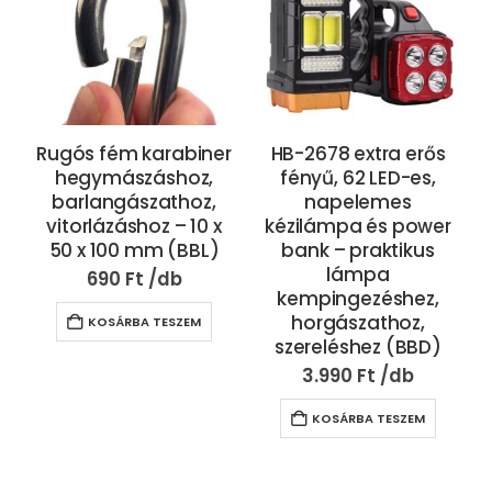
Rugós fém karabiner
HB-2678 extra erős
hegymászáshoz,
fényű, 62 LED-es,
barlangászathoz,
napelemes
vitorlázáshoz – 10 x
kézilámpa és power
50 x 100 mm (BBL)
bank – praktikus
lámpa
690
Ft
kempingezéshez,
horgászathoz,
KOSÁRBA TESZEM
szereléshez (BBD)
3.990
Ft
KOSÁRBA TESZEM