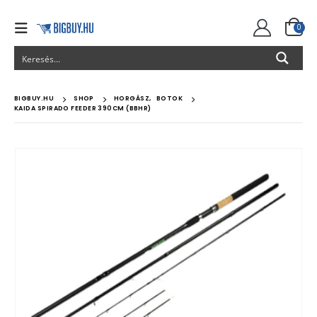
0
BIGBUY.HU
SHOP
HORGÁSZ
,
BOTOK
KAIDA SPIRADO FEEDER 390CM (BBHR)