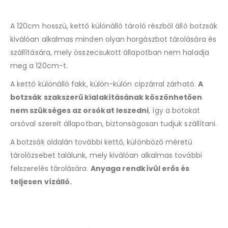
A 120cm hosszú, kettő különálló tároló részből álló botzsák
kiválóan alkalmas minden olyan horgászbot tárolására és
szállítására, mely összecsukott állapotban nem haladja
meg a 120cm-t.
A kettő különálló fakk, külön-külön cipzárral zárható.
A
botzsák szakszerű kialakításának köszönhetően
nem szükséges az orsókat leszedni
, így a botokat
orsóval szerelt állapotban, biztonságosan tudjuk szállítani.
A botzsák oldalán további kettő, különböző méretű
tárolózsebet találunk, mely kiválóan alkalmas további
felszerelés tárolására.
Anyaga rendkívül erős és
teljesen vízálló.