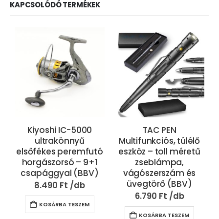
KAPCSOLÓDÓ TERMÉKEK
Kiyoshi IC-5000
TAC PEN
ultrakönnyű
Multifunkciós, túlélő
elsőfékes peremfutó
eszköz – toll méretű
horgászorsó – 9+1
zseblámpa,
csapággyal (BBV)
vágószerszám és
üvegtörő (BBV)
8.490
Ft
6.790
Ft
KOSÁRBA TESZEM
KOSÁRBA TESZEM