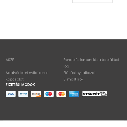
ÁSZF
Rendelés lemondása és elállási
jog
Adatvédelmi nyilatkozat
Elállási nyilatkozat
Kapcsolat
E-mailt írok
FIZETÉSI MÓDOK