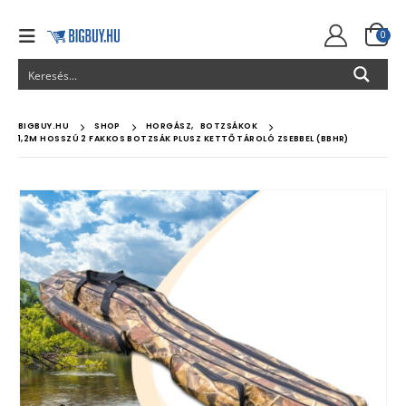
0
BIGBUY.HU
SHOP
HORGÁSZ
,
BOTZSÁKOK
1,2M HOSSZÚ 2 FAKKOS BOTZSÁK PLUSZ KETTŐ TÁROLÓ ZSEBBEL (BBHR)