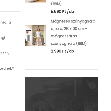
(BBM)
5.590
Ft
Mágneses szúnyogháló
 nézi a
ajtóra, 210x100 cm -
mágneszáras
ngi
szúnyogháló (BBM)
2.990
Ft
eszély
etednek?