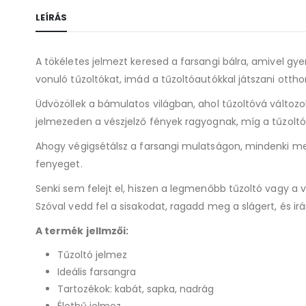
LEÍRÁS
A tökéletes jelmezt keresed a farsangi bálra, amivel gy
vonuló tűzoltókat, imád a tűzoltóautókkal játszani ottho
Üdvözöllek a bámulatos világban, ahol tűzoltóvá változol
jelmezeden a vészjelző fények ragyognak, míg a tűzoltó
Ahogy végigsétálsz a farsangi mulatságon, mindenki megál
fenyeget.
Senki sem felejt el, hiszen a legmenőbb tűzoltó vagy a 
Szóval vedd fel a sisakodat, ragadd meg a slágert, és irá
A termék jellmzői:
Tűzoltó jelmez
Ideális farsangra
Tartozékok: kabát, sapka, nadrág