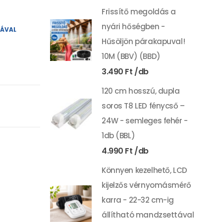
Frissítő megoldás a
nyári hőségben -
YÁVAL
Hűsöljön párakapuval!
10M (BBV) (BBD)
3.490
Ft
120 cm hosszú, dupla
soros T8 LED fénycső –
24W - semleges fehér -
1db (BBL)
4.990
Ft
Könnyen kezelhető, LCD
kijelzős vérnyomásmérő
karra - 22-32 cm-ig
állítható mandzsettával