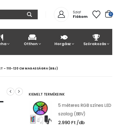
Szia!
0
Fiókom
yha
Otthon
Horgász
Szórakozás
ET – 110-120 CM MAGASSÁGRA (BBJ)
KIEMELT TERMÉKEINK
–
5 méteres RGB színes LED
szalag (BBV)
2.990
Ft