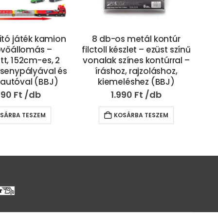
ító játék kamion
8 db-os metál kontúr
1
lövőállomás –
filctoll készlet – ezüst színű
fil
tt, 152cm-es, 2
vonalak színes kontúrral –
von
rsenypályával és
íráshoz, rajzoláshoz,
sautóval (BBJ)
kiemeléshez (BBJ)
590
Ft
1.990
Ft
SÁRBA TESZEM
KOSÁRBA TESZEM