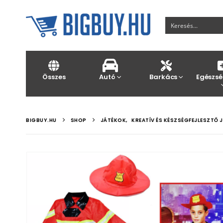
Összes
Autó
Barkács
Egészsé
BIGBUY.HU
SHOP
JÁTÉKOK
,
KREATÍV ÉS KÉSZSÉGFEJLESZTŐ 