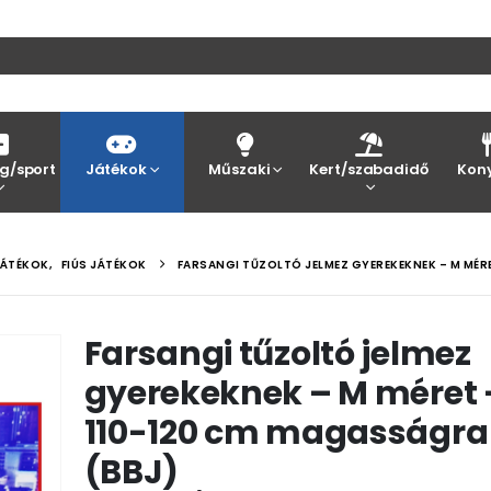
g/sport
Játékok
Műszaki
Kert/szabadidő
Kon
JÁTÉKOK
,
FIÚS JÁTÉKOK
FARSANGI TŰZOLTÓ JELMEZ GYEREKEKNEK – M MÉR
Farsangi tűzoltó jelmez
gyerekeknek – M méret 
110-120 cm magasságra
(BBJ)