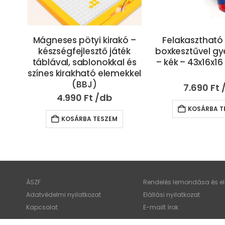
db-
Mágneses pötyi kirakó –
Felakasztható
ódó,
készségfejlesztő játék
boxkesztűvel gy
tő
táblával, sablonokkal és
– kék – 43x16x1
J)
színes kirakható elemekkel
(BBJ)
7.690
Ft
4.990
Ft
KOSÁRBA T
KOSÁRBA TESZEM
ÁSZF
Rendelés lemondása és elá
Adatvédelmi nyilatkozat
Elállási nyilatkozat
Kapcsolat
E-mailt írok