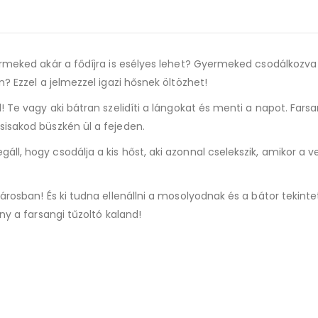
ermeked akár a fődíjra is esélyes lehet? Gyermeked csodálkozva
n? Ezzel a jelmezzel igazi hősnek öltözhet!
! Te vagy aki bátran szelidíti a lángokat és menti a napot. Farsa
sisakod büszkén ül a fejeden.
l, hogy csodálja a kis hőst, aki azonnal cselekszik, amikor a v
városban! És ki tudna ellenállni a mosolyodnak és a bátor tekint
ny a farsangi tűzoltó kaland!