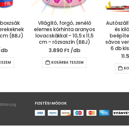
 boxzsák
Világító, forgó, zenélő
Autószáll
erekeknek
elemes körhinta aranyos
és ki
6 cm (BBJ)
lovacskákkal – 10,5 x 11,5
beépíte
cm – rózsaszín (BBJ)
sávos ve
6 db ki
3.890
Ft
11.
ESZEM
KOSÁRBA TESZEM
KO
FIZETÉSI MÓDOK
llási jog