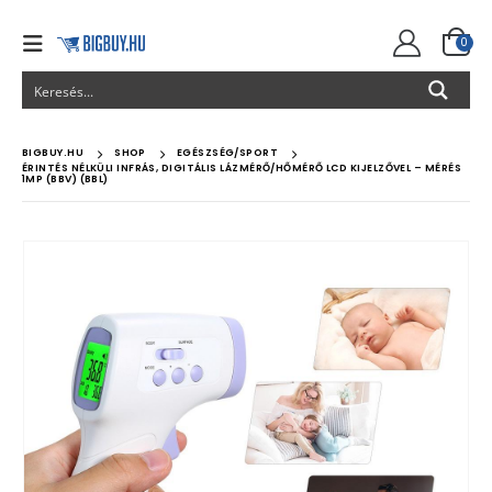
0
BIGBUY.HU
SHOP
EGÉSZSÉG/SPORT
ÉRINTÉS NÉLKÜLI INFRÁS, DIGITÁLIS LÁZMÉRŐ/HŐMÉRŐ LCD KIJELZŐVEL – MÉRÉS
1MP (BBV) (BBL)