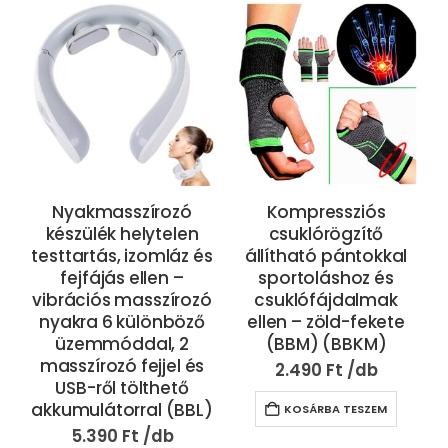
Nyakmasszírozó
Kompressziós
készülék helytelen
csuklórögzítő
testtartás, izomláz és
állítható pántokkal
fejfájás ellen –
sportoláshoz és
vibrációs masszírozó
csuklófájdalmak
nyakra 6 különböző
ellen – zöld-fekete
üzemmóddal, 2
(BBM) (BBKM)
masszírozó fejjel és
2.490
Ft
USB-ről tölthető
akkumulátorral (BBL)
KOSÁRBA TESZEM
5.390
Ft