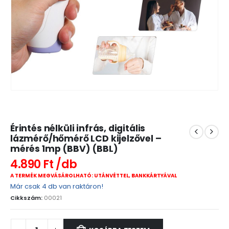
Érintés nélküli infrás, digitális
lázmérő/hőmérő LCD kijelzővel –
mérés 1mp (BBV) (BBL)
4.890
Ft
A TERMÉK MEGVÁSÁROLHATÓ: UTÁNVÉTTEL, BANKKÁRTYÁVAL
Már csak 4 db van raktáron!
Cikkszám:
00021