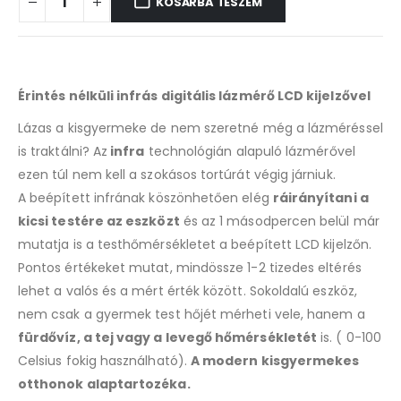
KOSÁRBA TESZEM
Érintés nélküli infrás digitális lázmérő LCD kijelzővel
Lázas a kisgyermeke de nem szeretné még a lázméréssel
is traktálni? Az
infra
technológián alapuló lázmérővel
ezen túl nem kell a szokásos tortúrát végig járniuk.
A beépített infrának köszönhetően elég
ráirányítani a
kicsi testére az eszközt
és az 1 másodpercen belül már
mutatja is a testhőmérsékletet a beépített LCD kijelzőn.
Pontos értékeket mutat, mindössze 1-2 tizedes eltérés
lehet a valós és a mért érték között. Sokoldalú eszköz,
nem csak a gyermek test hőjét mérheti vele, hanem a
fürdővíz, a tej vagy a levegő hőmérsékletét
is. ( 0-100
Celsius fokig használható).
A modern kisgyermekes
otthonok alaptartozéka.