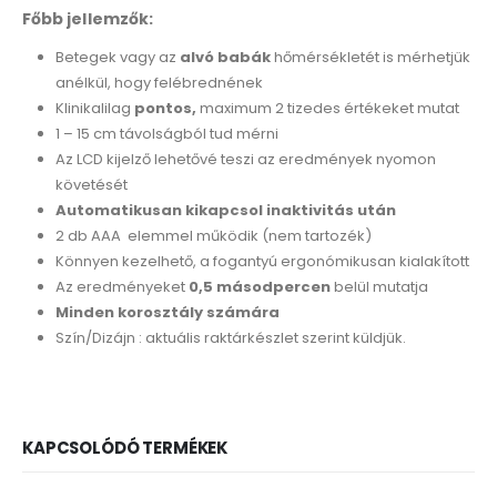
Főbb jellemzők:
Betegek vagy az
alvó babák
hőmérsékletét is mérhetjük
anélkül, hogy felébrednének
Klinikalilag
pontos,
maximum 2 tizedes értékeket mutat
1 – 15 cm távolságból tud mérni
Az LCD kijelző lehetővé teszi az eredmények nyomon
követését
Automatikusan kikapcsol inaktivitás után
2 db AAA elemmel működik (nem tartozék)
Könnyen kezelhető, a fogantyú ergonómikusan kialakított
Az eredményeket
0,5 másodpercen
belül mutatja
Minden korosztály számára
Szín/Dizájn : aktuális raktárkészlet szerint küldjük.
KAPCSOLÓDÓ TERMÉKEK