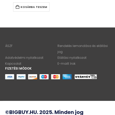
KOSÁRBA TESZEM
ÁSZF
Rendelés lemondása és elállási
jog
Adatvédelmi nyilatkozat
Elállási nyilatkozat
Kapcsolat
E-mailt írok
FIZETÉSI MÓDOK
©BIGBUY.HU. 2025. Minden jog