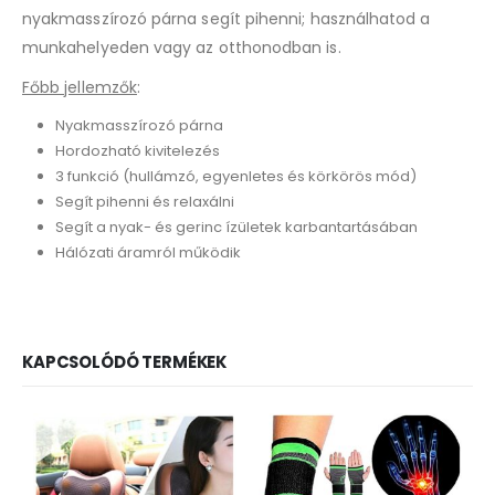
nyakmasszírozó párna segít pihenni; használhatod a
munkahelyeden vagy az otthonodban is.
Főbb jellemzők
:
Nyakmasszírozó párna
Hordozható kivitelezés
3 funkció (hullámzó, egyenletes és körkörös mód)
Segít pihenni és relaxálni
Segít a nyak- és gerinc ízületek karbantartásában
Hálózati áramról működik
KAPCSOLÓDÓ TERMÉKEK