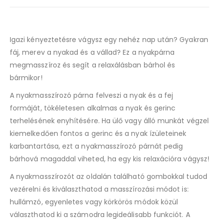
Igazi kényeztetésre vágysz egy nehéz nap után? Gyakran
fáj, merev a nyakad és a vállad? Ez a nyakpárna
megmasszíroz és segít a relaxálásban bárhol és
bármikor!
A nyakmasszírozó párna felveszi a nyak és a fej
formáját, tökéletesen alkalmas a nyak és gerinc
terhelésének enyhítésére. Ha ülő vagy álló munkát végzel
kiemelkedően fontos a gerinc és a nyak ízületeinek
karbantartása, ezt a nyakmasszírozó párnát pedig
bárhová magaddal viheted, ha egy kis relaxációra vágysz!
A nyakmasszírozót az oldalán található gombokkal tudod
vezérelni és kiválaszthatod a masszírozási módot is:
hullámzó, egyenletes vagy körkörös módok közül
választhatod ki a számodra legideálisabb funkciót. A