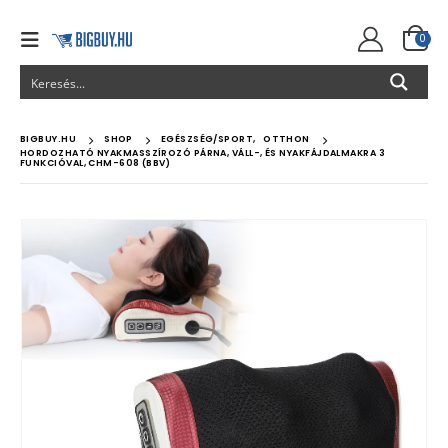
0
BIGBUY.HU
SHOP
EGÉSZSÉG/SPORT
,
OTTHON
HORDOZHATÓ NYAKMASSZÍROZÓ PÁRNA, VÁLL-, ÉS NYAKFÁJDALMAKRA 3
FUNKCIÓVAL, CHM-608 (BBV)