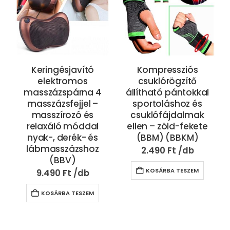
Keringésjavító
Kompressziós
elektromos
csuklórögzítő
masszázspárna 4
állítható pántokkal
masszázsfejjel –
sportoláshoz és
masszírozó és
csuklófájdalmak
relaxáló móddal
ellen – zöld-fekete
nyak-, derék- és
(BBM) (BBKM)
lábmasszázshoz
2.490
Ft
(BBV)
KOSÁRBA TESZEM
9.490
Ft
KOSÁRBA TESZEM