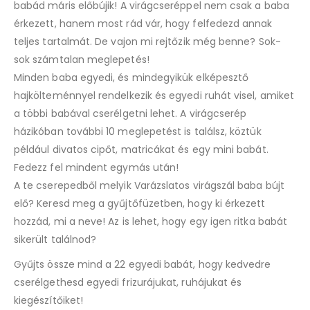
babád máris előbújik! A virágcseréppel nem csak a baba
érkezett, hanem most rád vár, hogy felfedezd annak
teljes tartalmát. De vajon mi rejtőzik még benne? Sok-
sok számtalan meglepetés!
Minden baba egyedi, és mindegyikük elképesztő
hajkölteménnyel rendelkezik és egyedi ruhát visel, amiket
a többi babával cserélgetni lehet. A virágcserép
házikóban további 10 meglepetést is találsz, köztük
például divatos cipőt, matricákat és egy mini babát.
Fedezz fel mindent egymás után!
A te cserepedből melyik Varázslatos virágszál baba bújt
elő? Keresd meg a gyűjtőfüzetben, hogy ki érkezett
hozzád, mi a neve! Az is lehet, hogy egy igen ritka babát
sikerült találnod?
Gyűjts össze mind a 22 egyedi babát, hogy kedvedre
cserélgethesd egyedi frizurájukat, ruhájukat és
kiegészítőiket!