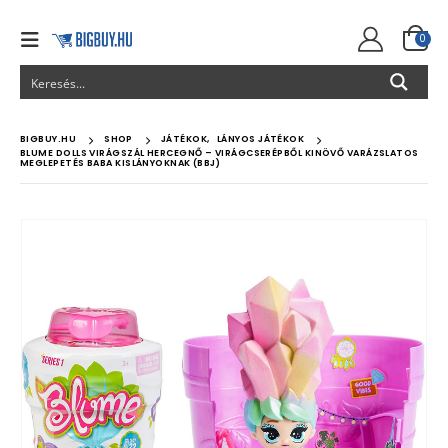
0
BIGBUY.HU
SHOP
JÁTÉKOK
,
LÁNYOS JÁTÉKOK
BLUME DOLLS VIRÁGSZÁL HERCEGNŐ – VIRÁGCSERÉPBŐL KINÖVŐ VARÁZSLATOS
MEGLEPETÉS BABA KISLÁNYOKNAK (BBJ)