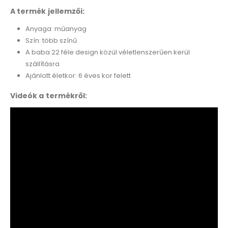
A termék jellemzői:
Anyaga: műanyag
Szín: több színű
A baba 22 féle design közül véletlenszerűen kerül
szállításra
Ajánlott életkor: 6 éves kor felett
Videók a termékről: