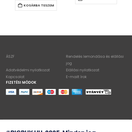
KOSÁRBA TESZEM
ÁSZF
Rendelés lemondása és elállási
jog
Adatvédelmi nyilatkozat
Elállási nyilatkozat
Kapcsolat
E-mailt írok
FIZETÉSI MÓDOK