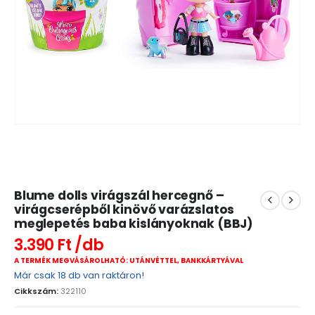
Blume dolls virágszál hercegnő –
virágcserépből kinövő varázslatos
meglepetés baba kislányoknak (BBJ)
3.390
Ft
A TERMÉK MEGVÁSÁROLHATÓ: UTÁNVÉTTEL, BANKKÁRTYÁVAL
Már csak 18 db van raktáron!
Cikkszám:
322110