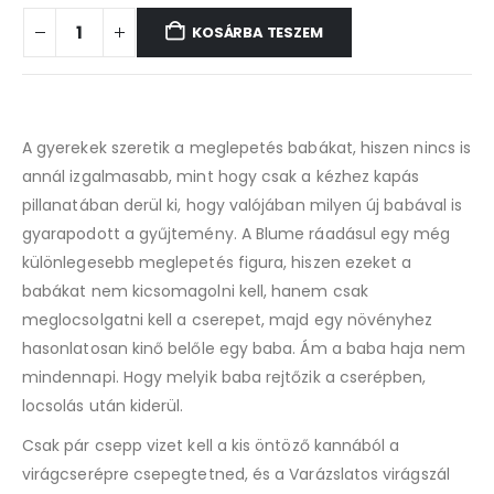
KOSÁRBA TESZEM
A gyerekek szeretik a meglepetés babákat, hiszen nincs is
annál izgalmasabb, mint hogy csak a kézhez kapás
pillanatában derül ki, hogy valójában milyen új babával is
gyarapodott a gyűjtemény. A Blume ráadásul egy még
különlegesebb meglepetés figura, hiszen ezeket a
babákat nem kicsomagolni kell, hanem csak
meglocsolgatni kell a cserepet, majd egy növényhez
hasonlatosan kinő belőle egy baba. Ám a baba haja nem
mindennapi. Hogy melyik baba rejtőzik a cserépben,
locsolás után kiderül.
Csak pár csepp vizet kell a kis öntöző kannából a
virágcserépre csepegtetned, és a Varázslatos virágszál