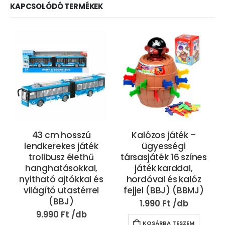
KAPCSOLÓDÓ TERMÉKEK
43 cm hosszú
Kalózos játék –
lendkerekes játék
ügyességi
trolibusz élethű
társasjáték 16 színes
hanghatásokkal,
játék karddal,
nyitható ajtókkal és
hordóval és kalóz
világító utastérrel
fejjel (BBJ) (BBMJ)
(BBJ)
1.990
Ft
9.990
Ft
KOSÁRBA TESZEM