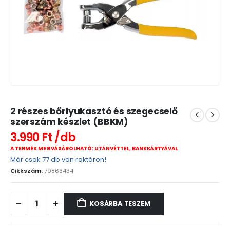
2 részes bőrlyukasztó és szegecselő
szerszám készlet (BBKM)
3.990
Ft
A TERMÉK MEGVÁSÁROLHATÓ: UTÁNVÉTTEL, BANKKÁRTYÁVAL
Már csak 77 db van raktáron!
Cikkszám:
79863434
KOSÁRBA TESZEM