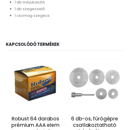
1 db övlyukasztó
1 db szegecselő
1 csomag szegecs
KAPCSOLÓDÓ TERMÉKEK
Robust 64 darabos
6 db-os, fúrógépre
prémium AAA elem
csatlakoztatható