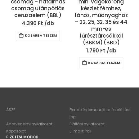
csomag – hatalmas
mini vágókorong
csomag utánpótlás
készlet fémhez,
ceruzaelem (BBL)
fához, műanyaghoz
– 22, 25, 32, 35 és 44
4.390
Ft
mm-es
fűrésztárcsákkal
KOSÁRBA TESZEM
(BBKM) (BBD)
1.790
Ft
KOSÁRBA TESZEM
ÁSZF
Rendelés lemondása és elállási
jog
Adatvédelmi nyilatkozat
Elállási nyilatkozat
Kapcsolat
E-mailt írok
FIZETÉSI MÓDOK