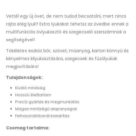
Vettél egy új övet, de nem tudod becsatolni, mert nincs
rajta elég lyuk? Extra lyukakat tehetsz az övedbe ennek a
multifunkciós övlyukasztó és szegecselő szerszámnak a
segítségével!
Tökéletes eszköz bőr, szövet, műanyag, karton könnyű és
kényelmes kilyukasztására, szegecsek és fűzőlyukak
megjavítására!
Tulajdonságok:
Kiváló minőség
Hosszú élettartam
Precíz gyártás és megmunkálás
Magas minőségű alapanyagok
Felhasználóbarát kialakítás
Csomag tartalma: