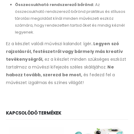
Összecsukható rendszerező bőrönd:
Az
összecsukható rendszerező bőrönd praktikus és stílusos
tárolási megoldást kínál minden művészeti eszköz
számára, hogy rendezetten tartsd őket és mindig kéznél
legyenek.
Ez a készlet valódi művészi kalandot ígér
. Legyen szó
rajzolásról, festészetről vagy bármely más kreatív
tevékenységről,
ez a készlet minden szükséges eszközt
tartalmaz a művészi kifejezés széles skálájához.
Ne
habozz tovább, szerezd be most,
és fedezd fel a
művészet izgalmas és színes világát!
KAPCSOLÓDÓ TERMÉKEK