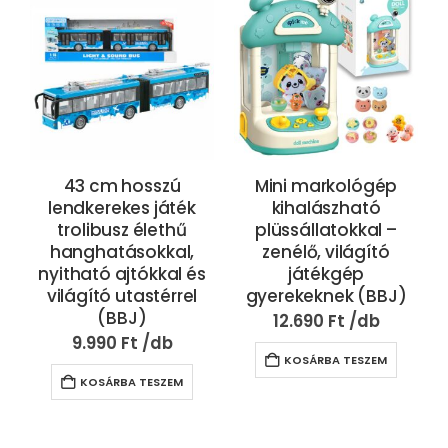
43 cm hosszú
Mini markológép
lendkerekes játék
kihalászható
trolibusz élethű
plüssállatokkal –
hanghatásokkal,
zenélő, világító
nyitható ajtókkal és
játékgép
világító utastérrel
gyerekeknek (BBJ)
(BBJ)
12.690
Ft
9.990
Ft
KOSÁRBA TESZEM
KOSÁRBA TESZEM