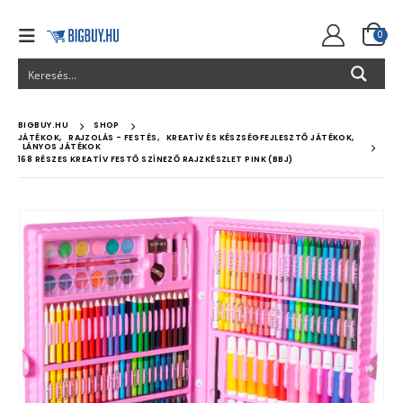
0
BIGBUY.HU
SHOP
JÁTÉKOK
,
RAJZOLÁS - FESTÉS
,
KREATÍV ÉS KÉSZSÉGFEJLESZTŐ JÁTÉKOK
,
LÁNYOS JÁTÉKOK
168 RÉSZES KREATÍV FESTŐ SZÍNEZŐ RAJZKÉSZLET PINK (BBJ)