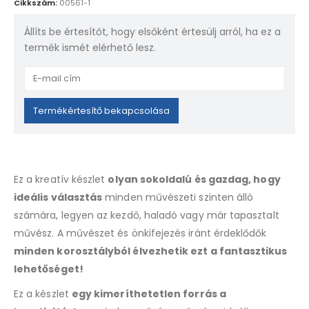
Cikkszám:
00561-1
Állíts be értesítőt, hogy elsőként értesülj arról, ha ez a
termék ismét elérhető lesz.
Enter
your
email
Termékértesítő bekapcsolása
address
to
join
the
Ez a kreatív készlet
olyan sokoldalú és gazdag, hogy
waitlist
ideális választás
minden művészeti szinten álló
for
számára, legyen az kezdő, haladó vagy már tapasztalt
this
product
művész. A művészet és önkifejezés iránt érdeklődők
minden korosztályból élvezhetik ezt a fantasztikus
lehetőséget!
Ez a készlet
egy kimeríthetetlen forrás a