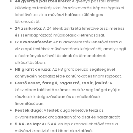
48 gyertya pasztell kréta:
A gyertya pasztell kréták
különleges textúrájukkal és színkeverési képességeikkel
lehetővé teszik a művészi hatások különleges
létrehozását.
24 zsírkréta:
A 24 élénk zsírkréta lehetővé teszi merész
és szemkápráztató műalkotások létrehozását.
12 akvarellfesték:
Az 12 akvarellfesték lehetővé teszi a
víz alapú festékek művészetének kifejezését, amely segít
a festmények színváltásainak és átmeneteinek
elkészítésében.
HB grafit ceruza:
Az HB grafit ceruza segítségével
könnyedén hozhatsz létre kontúrokat és finom rajzokat.
Festő ecset, faragó, ragasztó, radír, javító:
A
készletben található számos eszköz segítséget nyújt a
részletek kidolgozásában és a műalkotások
finomításában.
Festék dugó:
A festék dugó lehetővé teszi az
akvarellfestékek kifogástalan tárolását és használatát.
5 A4-es lap:
Az 5 A4-es lap azonnal lehetővé teszi a
művészi kreativitásod kibontakoztatását.