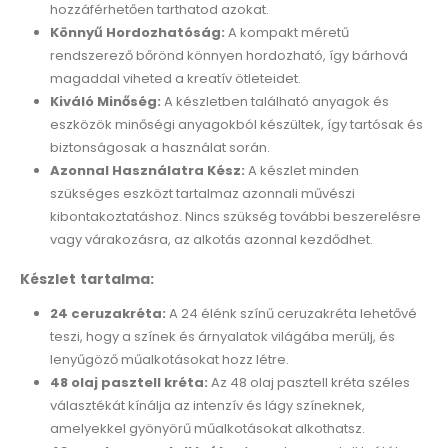
hozzáférhetően tarthatod azokat.
Könnyű Hordozhatóság:
A kompakt méretű
rendszerező bőrönd könnyen hordozható, így bárhová
magaddal viheted a kreatív ötleteidet.
Kiváló Minőség:
A készletben található anyagok és
eszközök minőségi anyagokból készültek, így tartósak és
biztonságosak a használat során.
Azonnal Használatra Kész:
A készlet minden
szükséges eszközt tartalmaz azonnali művészi
kibontakoztatáshoz. Nincs szükség további beszerelésre
vagy várakozásra, az alkotás azonnal kezdődhet.
Készlet tartalma:
24 ceruzakréta:
A 24 élénk színű ceruzakréta lehetővé
teszi, hogy a színek és árnyalatok világába merülj, és
lenyűgöző műalkotásokat hozz létre.
48 olaj pasztell kréta:
Az 48 olaj pasztell kréta széles
választékát kínálja az intenzív és lágy színeknek,
amelyekkel gyönyörű műalkotásokat alkothatsz.