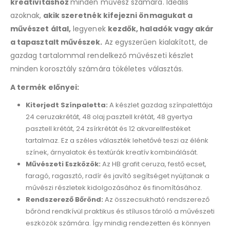
kreativitáshoz
minden művész számára. Ideális
azoknak,
akik szeretnék kifejezni önmagukat a
művészet által,
legyenek
kezdők, haladók vagy akár
a tapasztalt művészek.
Az egyszerűen kialakított, de
gazdag tartalommal rendelkező művészeti készlet
minden korosztály számára tökéletes választás.
A termék előnyei:
Kiterjedt Színpaletta:
A készlet gazdag színpalettája
24 ceruzakrétát, 48 olaj pasztell krétát, 48 gyertya
pasztell krétát, 24 zsírkrétát és 12 akvarellfestéket
tartalmaz. Ez a széles választék lehetővé teszi az élénk
színek, árnyalatok és textúrák kreatív kombinálását.
Művészeti Eszközök:
Az HB grafit ceruza, festő ecset,
faragó, ragasztó, radír és javító segítséget nyújtanak a
művészi részletek kidolgozásához és finomításához.
Rendszerező Bőrönd:
Az összecsukható rendszerező
bőrönd rendkívül praktikus és stílusos tároló a művészeti
eszközök számára. Így mindig rendezetten és könnyen