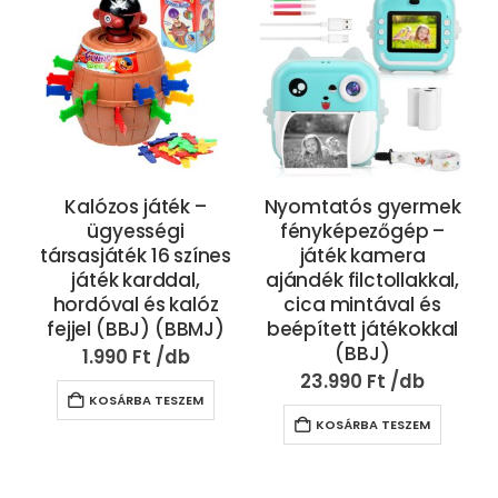
Kalózos játék –
Nyomtatós gyermek
ügyességi
fényképezőgép –
társasjáték 16 színes
játék kamera
játék karddal,
ajándék filctollakkal,
hordóval és kalóz
cica mintával és
fejjel (BBJ) (BBMJ)
beépített játékokkal
(BBJ)
1.990
Ft
23.990
Ft
KOSÁRBA TESZEM
KOSÁRBA TESZEM