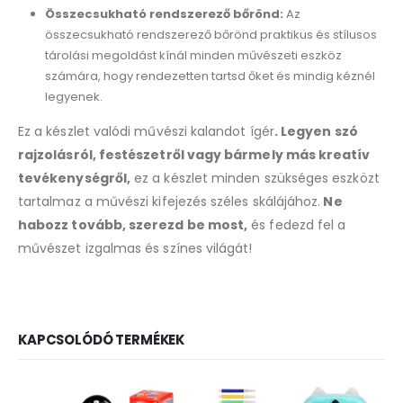
Összecsukható rendszerező bőrönd:
Az
összecsukható rendszerező bőrönd praktikus és stílusos
tárolási megoldást kínál minden művészeti eszköz
számára, hogy rendezetten tartsd őket és mindig kéznél
legyenek.
Ez a készlet valódi művészi kalandot ígér
. Legyen szó
rajzolásról, festészetről vagy bármely más kreatív
tevékenységről,
ez a készlet minden szükséges eszközt
tartalmaz a művészi kifejezés széles skálájához.
Ne
habozz tovább, szerezd be most,
és fedezd fel a
művészet izgalmas és színes világát!
KAPCSOLÓDÓ TERMÉKEK