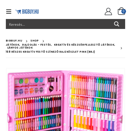
0
BIGBUY.HU
SHOP
JÁTÉKOK
,
RAJZOLÁS - FESTÉS
,
KREATÍV ÉS KÉSZSÉGFEJLESZTŐ JÁTÉKOK
,
LÁNYOS JÁTÉKOK
168 RÉSZES KREATÍV FESTŐ SZÍNEZŐ RAJZKÉSZLET PINK (BBJ)