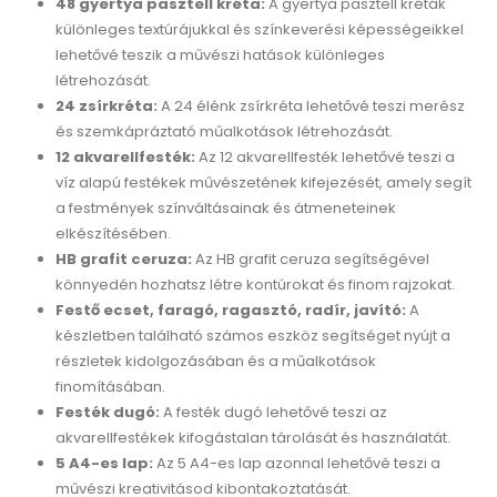
48 gyertya pasztell kréta:
A gyertya pasztell kréták
különleges textúrájukkal és színkeverési képességeikkel
lehetővé teszik a művészi hatások különleges
létrehozását.
24 zsírkréta:
A 24 élénk zsírkréta lehetővé teszi merész
és szemkápráztató műalkotások létrehozását.
12 akvarellfesték:
Az 12 akvarellfesték lehetővé teszi a
víz alapú festékek művészetének kifejezését, amely segít
a festmények színváltásainak és átmeneteinek
elkészítésében.
HB grafit ceruza:
Az HB grafit ceruza segítségével
könnyedén hozhatsz létre kontúrokat és finom rajzokat.
Festő ecset, faragó, ragasztó, radír, javító:
A
készletben található számos eszköz segítséget nyújt a
részletek kidolgozásában és a műalkotások
finomításában.
Festék dugó:
A festék dugó lehetővé teszi az
akvarellfestékek kifogástalan tárolását és használatát.
5 A4-es lap:
Az 5 A4-es lap azonnal lehetővé teszi a
művészi kreativitásod kibontakoztatását.