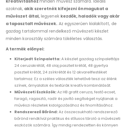
kreativitáshoz
minden művész számára. Ideális
azoknak,
akik szeretnék kifejezni önmagukat a
művészet által,
legyenek
kezdők, haladók vagy akár
a tapasztalt művészek.
Az egyszerűen kialakított, de
gazdag tartalommal rendelkező művészeti készlet
minden korosztály számára tökéletes választás.
A termék előnyei:
Kiterjedt Színpaletta:
A készlet gazdag színpalettája
24 ceruzakrétát, 48 olaj pasztell krétát, 48 gyertya
pasztell krétát, 24 zsírkrétát és 12 akvarellfestéket
tartalmaz. Ez a széles választék lehetővé teszi az élénk
színek, árnyalatok és textúrák kreatív kombinálását.
Művészeti Eszközök:
Az HB grafit ceruza, festő ecset,
faragó, ragasztó, radír és javító segítséget nyújtanak a
művészi részletek kidolgozásához és finomításához.
Rendszerező Bőrönd:
Az összecsukható rendszerező
bőrönd rendkívül praktikus és stílusos tároló a művészeti
eszközök számára. Így mindig rendezetten és könnyen