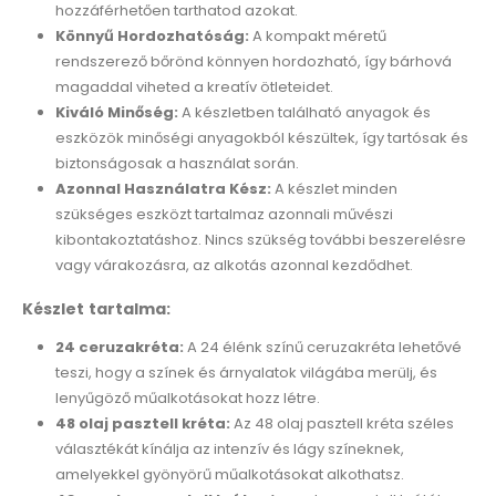
hozzáférhetően tarthatod azokat.
Könnyű Hordozhatóság:
A kompakt méretű
rendszerező bőrönd könnyen hordozható, így bárhová
magaddal viheted a kreatív ötleteidet.
Kiváló Minőség:
A készletben található anyagok és
eszközök minőségi anyagokból készültek, így tartósak és
biztonságosak a használat során.
Azonnal Használatra Kész:
A készlet minden
szükséges eszközt tartalmaz azonnali művészi
kibontakoztatáshoz. Nincs szükség további beszerelésre
vagy várakozásra, az alkotás azonnal kezdődhet.
Készlet tartalma:
24 ceruzakréta:
A 24 élénk színű ceruzakréta lehetővé
teszi, hogy a színek és árnyalatok világába merülj, és
lenyűgöző műalkotásokat hozz létre.
48 olaj pasztell kréta:
Az 48 olaj pasztell kréta széles
választékát kínálja az intenzív és lágy színeknek,
amelyekkel gyönyörű műalkotásokat alkothatsz.