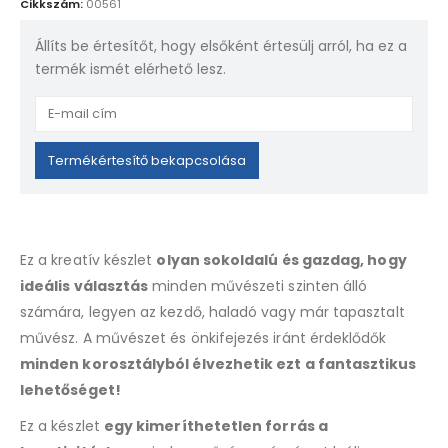
Cikkszám:
00561
Állíts be értesítőt, hogy elsőként értesülj arról, ha ez a
termék ismét elérhető lesz.
Enter
your
email
Termékértesítő bekapcsolása
address
to
join
the
Ez a kreatív készlet
olyan sokoldalú és gazdag, hogy
waitlist
ideális választás
minden művészeti szinten álló
for
számára, legyen az kezdő, haladó vagy már tapasztalt
this
product
művész. A művészet és önkifejezés iránt érdeklődők
minden korosztályból élvezhetik ezt a fantasztikus
lehetőséget!
Ez a készlet
egy kimeríthetetlen forrás a