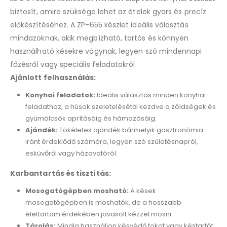
biztosít, amire szüksége lehet az ételek gyors és precíz
előkészítéséhez. A ZP-655 készlet ideális választás
mindazoknak, akik megbízható, tartós és könnyen
használható késekre vágynak, legyen szó mindennapi
főzésről vagy speciális feladatokról.
Ajánlott felhasználás:
Konyhai feladatok:
Ideális választás minden konyhai
feladathoz, a húsok szeletelésétől kezdve a zöldségek és
gyümölcsök aprításáig és hámozásáig.
Ajándék:
Tökéletes ajándék bármelyik gasztronómia
iránt érdeklődő számára, legyen szó születésnapról,
esküvőről vagy házavatóról.
Karbantartás és tisztítás:
Mosogatógépben mosható:
A kések
mosogatógépben is moshatók, de a hosszabb
élettartam érdekében javasolt kézzel mosni.
Tárolás:
Mindig használjon késvédő tokot vagy késtartót