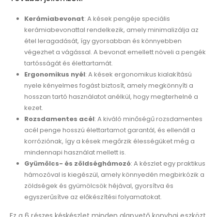
Kerámiabevonat
: A kések pengéje speciális
kerámiabevonattal rendelkezik, amely minimalizálja az
étel leragadását, így gyorsabban és könnyebben
végezhet a vágással. A bevonat emellett növeli a pengék
tartósságát és élettartamát.
Ergonomikus nyél
: A kések ergonomikus kialakítású
nyele kényelmes fogást biztosít, amely megkönnyíti a
hosszan tartó használatot anélkül, hogy megterhelné a
kezet.
Rozsdamentes acél
: A kiváló minőségű rozsdamentes
acél penge hosszú élettartamot garantál, és ellenáll a
korróziónak, így a kések megőrzik élességüket még a
mindennapi használat mellett is.
Gyümölcs- és zöldséghámozó
: A készlet egy praktikus
hámozóval is kiegészül, amely könnyedén megbirkózik a
zöldségek és gyümölcsök héjával, gyorsítva és
egyszerűsítve az előkészítési folyamatokat.
Ez a 6 részes késkészlet minden alapvető konyhai eszközt