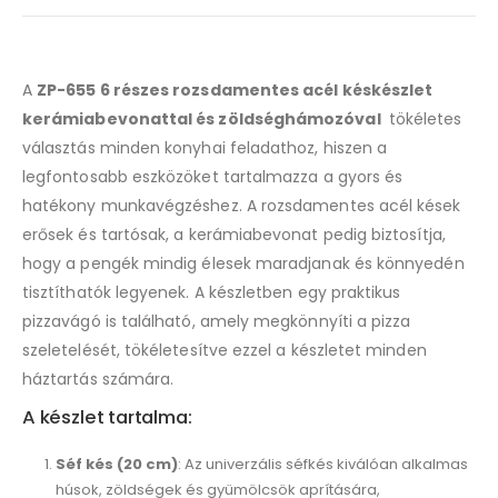
A
ZP-655 6 részes rozsdamentes acél késkészlet
kerámiabevonattal és zöldséghámozóval
tökéletes
választás minden konyhai feladathoz, hiszen a
legfontosabb eszközöket tartalmazza a gyors és
hatékony munkavégzéshez. A rozsdamentes acél kések
erősek és tartósak, a kerámiabevonat pedig biztosítja,
hogy a pengék mindig élesek maradjanak és könnyedén
tisztíthatók legyenek. A készletben egy praktikus
pizzavágó is található, amely megkönnyíti a pizza
szeletelését, tökéletesítve ezzel a készletet minden
háztartás számára.
A készlet tartalma:
Séf kés (20 cm)
: Az univerzális séfkés kiválóan alkalmas
húsok, zöldségek és gyümölcsök aprítására,