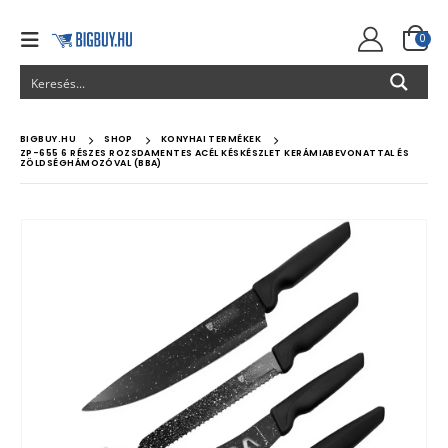
0
BIGBUY.HU
SHOP
KONYHAI TERMÉKEK
ZP-655 6 RÉSZES ROZSDAMENTES ACÉL KÉSKÉSZLET KERÁMIABEVONATTAL ÉS
ZÖLDSÉGHÁMOZÓVAL (BBA)