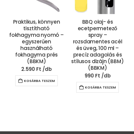
Praktikus, könnyen
BBQ olaj- és
tisztítható
ecetpermetező
fokhagyma nyomó –
spray –
egyszerűen
rozsdamentes acél
használható
és üveg, 100 ml –
fokhagyma prés
precíz adagolás és
(BBKM)
stílusos dizájn (BBM)
(BBKM)
2.590
Ft
990
Ft
KOSÁRBA TESZEM
KOSÁRBA TESZEM