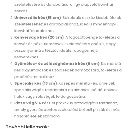
szeletelésére és darabolására, így alapvető konyhai
eszköz.
Univerzális kés (15 cm)
: Sokoldalú eszköz kisebb ételek
szeleteléséhez és darabolásához, ideális mindennapi
konyhai feladatokhoz.
Kenyérvágó kés (20 cm)
: A fogazott penge tökéletes a
kenyér és péksütemények szeletelésére anélkül, hogy
összenyomná a tésztát, ideális ropogós héjú
kenyerekhez.
Gyümölcs- és zöldséghámozó kés (9 cm)
: Kis méretű
kés a gyümölcsök és zöldségek hámozására, tökéletes a
precíziós munkákhoz.
Speciális kés (13 cm)
: Közepes méretű kés, amelyek
speciális vágási feladatokra alkalmasak, például húsok,
halak vagy zöldségek feldolgozására.
Pizza vágó
: A készlet praktikus pizzavágót is tartalmaz,
amely gyors és pontos szeletelést biztosít pizzák és más
hasonló ételek számára.
További jellemzők: