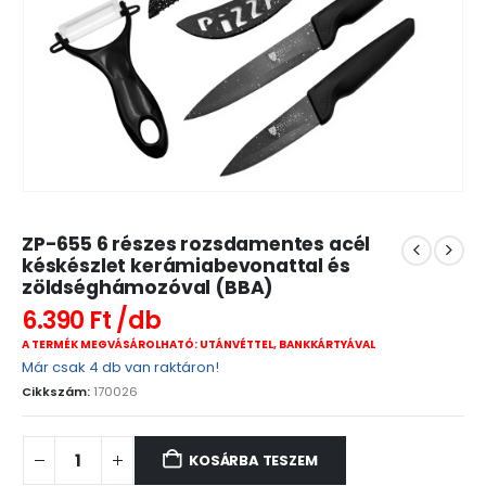
ZP-655 6 részes rozsdamentes acél
késkészlet kerámiabevonattal és
zöldséghámozóval (BBA)
6.390
Ft
A TERMÉK MEGVÁSÁROLHATÓ: UTÁNVÉTTEL, BANKKÁRTYÁVAL
Már csak 4 db van raktáron!
Cikkszám:
170026
KOSÁRBA TESZEM