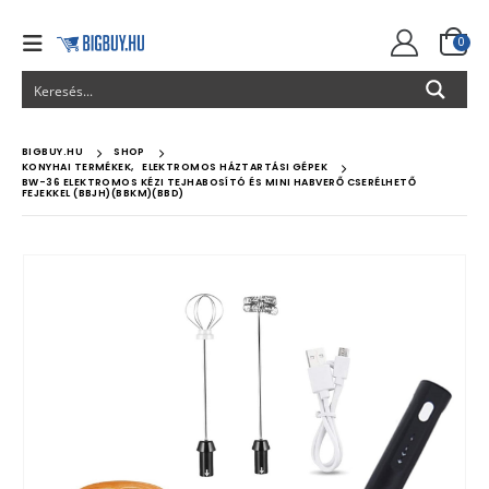
0
BIGBUY.HU
SHOP
KONYHAI TERMÉKEK
,
ELEKTROMOS HÁZTARTÁSI GÉPEK
BW-36 ELEKTROMOS KÉZI TEJHABOSÍTÓ ÉS MINI HABVERŐ CSERÉLHETŐ
FEJEKKEL (BBJH)(BBKM)(BBD)