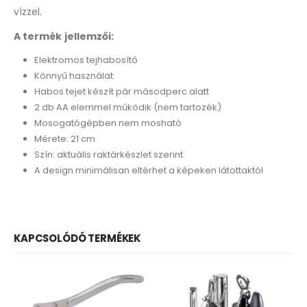
vízzel.
A termék jellemzői:
Elektromos tejhabosító
Könnyű használat
Habos tejet készít pár másodperc alatt
2 db AA elemmel működik (nem tartozék)
Mosogatógépben nem mosható
Mérete: 21 cm
Szín: aktuális raktárkészlet szerint
A design minimálisan eltérhet a képeken látottaktól
KAPCSOLÓDÓ TERMÉKEK