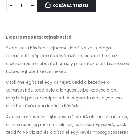
KOSÁRBA TESZEM
Elektromos kézi tejhabosító
Szereted a kávédat tejhabbal inni? Ne költs drága
tejhabosító gépekre és kávéfőzőkre, használd ezt az
elektromos tejhabosítót, amely pillanatok alatt krémes és
habos tejhabot készít neked!
Csak melegíts fel egy kis tejet, vedd a kezedbe a
tejhabosítót, tedd bele a langyos tejbe, kapcsold be,
majd várj pár másodpercet. A végeredmény olyan lesz,
mintha kávézóban innád a kávédat!
Az elektromos kézi tejhabosító 2 db AA elemmel működik,
amit a csomag nem tartalmaz, tisztítása egyszerű, csak
tedd folyó víz alá és öblítsd el egy kevés mosogatószeres