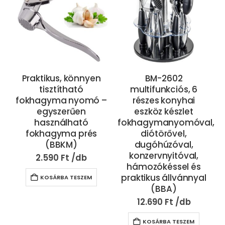
Praktikus, könnyen
BM-2602
tisztítható
multifunkciós, 6
fokhagyma nyomó –
részes konyhai
egyszerűen
eszköz készlet
használható
fokhagymanyomóval,
fokhagyma prés
diótörővel,
(BBKM)
dugóhúzóval,
konzervnyitóval,
2.590
Ft
hámozókéssel és
praktikus állvánnyal
KOSÁRBA TESZEM
(BBA)
12.690
Ft
KOSÁRBA TESZEM