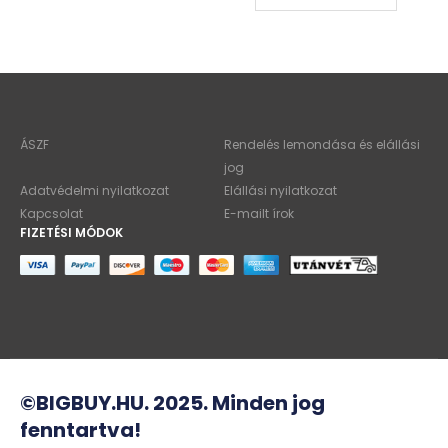
ÁSZF
Rendelés lemondása és elállási
jog
Adatvédelmi nyilatkozat
Elállási nyilatkozat
Kapcsolat
E-mailt írok
FIZETÉSI MÓDOK
©BIGBUY.HU. 2025. Minden jog
fenntartva!