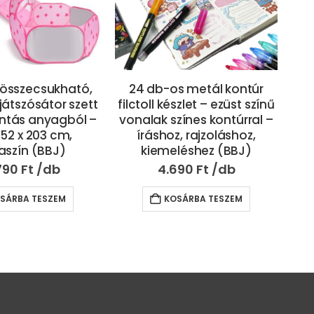
s metál kontúr
Mini markológép
Ma
szlet – ezüst színű
kihalászható
os,
zínes kontúrral –
plüssállatokkal – zenélő,
3
, rajzoláshoz,
világító játékgép
v
léshez (BBJ)
gyerekeknek (BBJ)
690
Ft
12.690
Ft
SÁRBA TESZEM
KOSÁRBA TESZEM