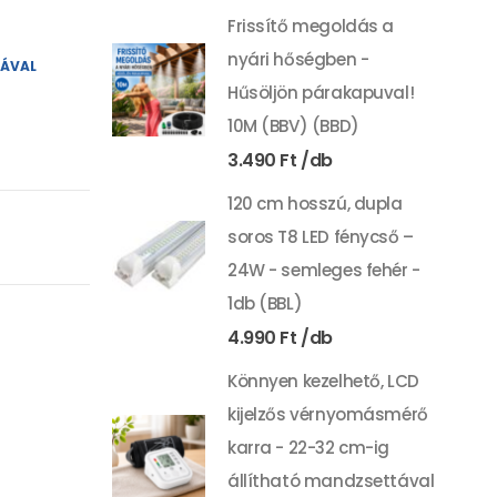
Frissítő megoldás a
nyári hőségben -
YÁVAL
Hűsöljön párakapuval!
10M (BBV) (BBD)
3.490
Ft
120 cm hosszú, dupla
soros T8 LED fénycső –
24W - semleges fehér -
1db (BBL)
4.990
Ft
Könnyen kezelhető, LCD
kijelzős vérnyomásmérő
karra - 22-32 cm-ig
állítható mandzsettával