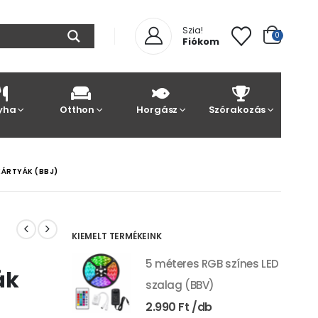
Szia!
0
Fiókom
yha
Otthon
Horgász
Szórakozás
KÁRTYÁK (BBJ)
KIEMELT TERMÉKEINK
5 méteres RGB színes LED
ák
szalag (BBV)
2.990
Ft