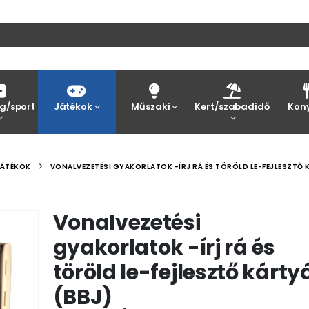
g/sport
Játékok
Műszaki
Kert/szabadidő
Kon
JÁTÉKOK
VONALVEZETÉSI GYAKORLATOK -ÍRJ RÁ ÉS TÖRÖLD LE-FEJLESZTŐ 
Vonalvezetési
gyakorlatok -írj rá és
töröld le-fejlesztő kárty
(BBJ)