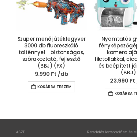
ver
Nyomtatós gyermek
Kiskacsa fo
ó
fényképezőgép – játék
vízadagoló gyer
os,
kamera ajándék
mechanikusan
tő
filctollakkal, cica mintával
mini italadago
és beépített játékokkal
poharakkal
(BBJ)
3.990
Ft
23.990
Ft
KOSÁRBA T
KOSÁRBA TESZEM
ÁSZF
Rendelés lemondása és elá