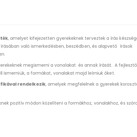
áték
, amelyet kifejezetten gyerekeknek terveztek a írás készség
az írásában való ismerkedésben, beszédben, és alapvető írások
en.
yerekeknek megismerni a vonalakat és annak írását. A fejleszt
l ismerniük, a formákat, vonalakat majd leírniuk őket.
afikával rendelkezik
, amelyek megfelelnek a gyerekek koroszt
eknek pozitív módon közelíteni a formákhoz, vonalakhoz, és szór