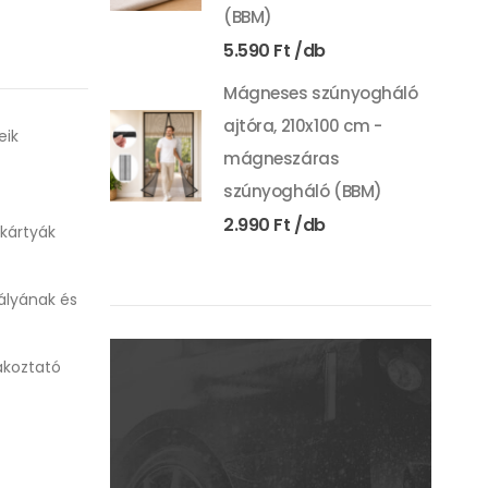
(BBM)
5.590
Ft
Mágneses szúnyogháló
ajtóra, 210x100 cm -
eik
mágneszáras
szúnyogháló (BBM)
2.990
Ft
őkártyák
ályának és
akoztató