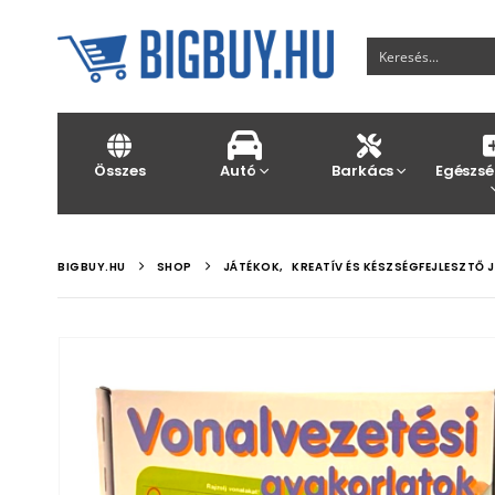
Összes
Autó
Barkács
Egészsé
BIGBUY.HU
SHOP
JÁTÉKOK
,
KREATÍV ÉS KÉSZSÉGFEJLESZTŐ 