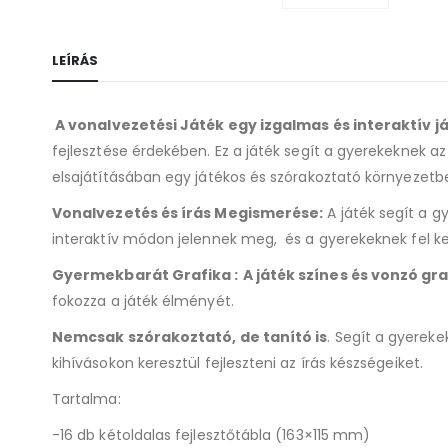
LEÍRÁS
A vonalvezetési Játék egy izgalmas és interaktív j
fejlesztése érdekében. Ez a játék segít a gyerekeknek 
elsajátításában egy játékos és szórakoztató környezetb
Vonalvezetés és írás Megismerése:
A játék segít a g
interaktív módon jelennek meg, és a gyerekeknek fel kel
Gyermekbarát Grafika :
A játék színes és vonzó gr
fokozza a játék élményét.
Nemcsak szórakoztató, de tanító is
. Segít a gyerek
kihívásokon keresztül fejleszteni az írás készségeiket.
Tartalma:
-16 db kétoldalas fejlesztőtábla (163×115 mm)