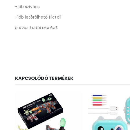
-1db szivacs
-1db letörölhető filctoll
5 éves kortól ajánlott.
KAPCSOLÓDÓ TERMÉKEK