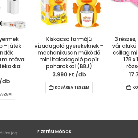
rmájú
3 részes, összecsukható,
24 db-o
ekeknek –
vár alakú játszósátor szett
filctoll ké
 működő
csillag mintás anyagból –
vonalak s
ló papír
178 x 152 x 203 cm,
íráshoz
 (BBJ)
rózsaszín (BBJ)
kieme
17.790
Ft
4.
ESZEM
KOSÁRBA TESZEM
KO
FIZETÉSI MÓDOK
llási jog