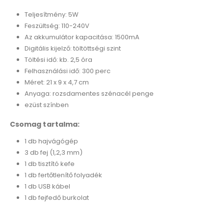
Teljesítmény: 5W
Feszültség: 110-240V
Az akkumulátor kapacitása: 1500mA
Digitális kijelző: töltöttségi szint
Töltési idő: kb. 2,5 óra
Felhasználási idő: 300 perc
Méret: 21 x 9 x 4,7 cm
Anyaga: rozsdamentes szénacél penge
ezüst színben
Csomag tartalma:
1 db hajvágógép
3 db fej (1,2,3 mm)
1 db tisztító kefe
1 db fertőtlenítő folyadék
1 db USB kábel
1 db fejfedő burkolat