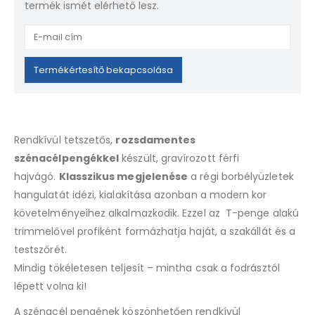
termék ismét elérhető lesz.
Enter
your
email
Termékértesítő bekapcsolása
address
to
join
the
Rendkívül tetszetős,
rozsdamentes
waitlist
szénacélpengékkel
készült, gravírozott férfi
for
hajvágó.
Klasszikus megjelenése
a régi borbélyüzletek
this
product
hangulatát idézi, kialakítása azonban a modern kor
követelményeihez alkalmazkodik. Ezzel az T-penge alakú
trimmelővel profiként formázhatja haját, a szakállát és a
testszőrét.
Mindig tökéletesen teljesít – mintha csak a fodrásztól
lépett volna ki!
A szénacél pengének köszönhetően rendkívül