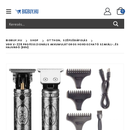
0
BIGBUY.HU
SHOP
OTTHON
,
SZÉPSÉGÁPOLÁS
VGR V-228 PROFESSZIONÁLIS AKKUMULÁTOROS HORDOZHATÓ SZAKÁLL-, ÉS
HAJVÁGÓ (BBV)