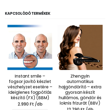
KAPCSOLÓDÓ TERMÉKEK
Instant smile –
Zhengyin
fogsor javító készlet
automatikus
vészhelyzet esetére –
hajgöndörítő – extra
ideiglenes fogpótlás
gyorsan készít
készítő (FX) (BBM)
hullámos, göndör és
loknis frizurát (BBV)
2.990
Ft
12.790
Ft