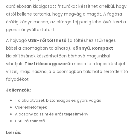
aprólékosan kidolgozott frizurákat készíthet anélkül, hogy
attól kellene tartania, hogy megvágja magát. A fogása
órákig kényelmesen, az elforgó fej pedig lehetővé teszi a
gyors irányváltoztatást.
A hajvágó
USB- ről tölthető
(a töltéshez szükséges
kábel a csomagban található).
Könnyű, kompakt
kialakításának köszönhetően bárhová magunkkal
vihetjük.
Tisztítása egyszerű
: mossa le a lapos késfejet
vízzel, majd használja a csomagban található fertőtlenítő
folyadékot.
Jellemzők:
T alakú ötvözet, biztonságos és gyors vágás
Cserélhető fejek
Alacsony zajszint és erős teljesítmény
USB-ről tölthető
Leírás: