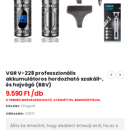
VGR V-228 professzionális
akkumulátoros hordozható szakáll-,
és hajvágó (BBV)
9.590
Ft
A TERMÉK MEGVÁSÁROLHATÓ: UTÁNVÉTTEL, BANKKÁRTYÁVAL
Készlet:
Elfogyott
Cikkszám:
228111
Állíts be értesítőt, hogy elsőként értesülj arról, ha ez a