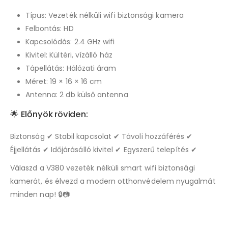
Típus: Vezeték nélküli wifi biztonsági kamera
Felbontás: HD
Kapcsolódás: 2.4 GHz wifi
Kivitel: Kültéri, vízálló ház
Tápellátás: Hálózati áram
Méret: 19 × 16 × 16 cm
Antenna: 2 db külső antenna
🌟 Előnyök röviden:
Biztonság ✔ Stabil kapcsolat ✔ Távoli hozzáférés ✔
Éjjellátás ✔ Időjárásálló kivitel ✔ Egyszerű telepítés ✔
Válaszd a V380 vezeték nélküli smart wifi biztonsági
kamerát, és élvezd a modern otthonvédelem nyugalmát
minden nap! 🔒📷