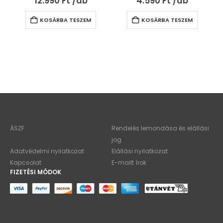
12.990
Ft
4.590
Ft
KOSÁRBA TESZEM
KOSÁRBA TESZEM
ÁSZF
Rendelés lemondása és elállási
jog
Adatvédelmi nyilatkozat
Elállási nyilatkozat
Kapcsolat
E-mailt írok
FIZETÉSI MÓDOK