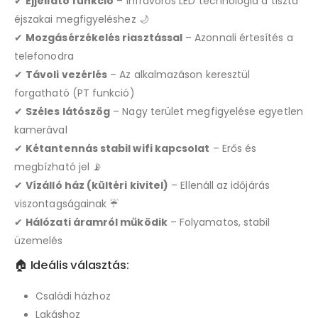
✔
Éjjellátó funkció
– Infravörös LED technológia a tiszta
éjszakai megfigyeléshez 🌙
✔
Mozgásérzékelés riasztással
– Azonnali értesítés a
telefonodra
✔
Távoli vezérlés
– Az alkalmazáson keresztül
forgatható (PT funkció)
✔
Széles látószög
– Nagy terület megfigyelése egyetlen
kamerával
✔
Kétantennás stabil wifi kapcsolat
– Erős és
megbízható jel 📡
✔
Vízálló ház (kültéri kivitel)
– Ellenáll az időjárás
viszontagságainak ☔
✔
Hálózati áramról működik
– Folyamatos, stabil
üzemelés
🏠 Ideális választás:
Családi házhoz
Lakáshoz