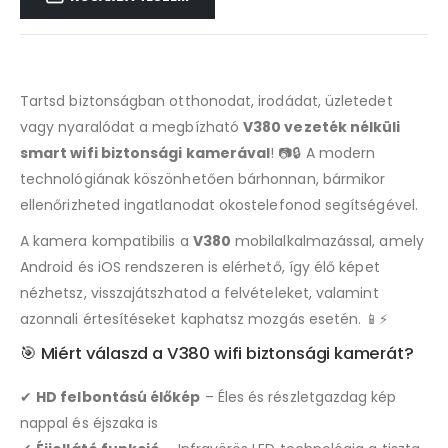
Tartsd biztonságban otthonodat, irodádat, üzletedet
vagy nyaralódat a megbízható
V380 vezeték nélküli
smart wifi biztonsági kamerával
! 📷🔒 A modern
technológiának köszönhetően bárhonnan, bármikor
ellenőrizheted ingatlanodat okostelefonod segítségével.
A kamera kompatibilis a
V380
mobilalkalmazással, amely
Android és iOS rendszeren is elérhető, így élő képet
nézhetsz, visszajátszhatod a felvételeket, valamint
azonnali értesítéseket kaphatsz mozgás esetén. 📱⚡
🎯 Miért válaszd a V380 wifi biztonsági kamerát?
✔
HD felbontású élőkép
– Éles és részletgazdag kép
nappal és éjszaka is