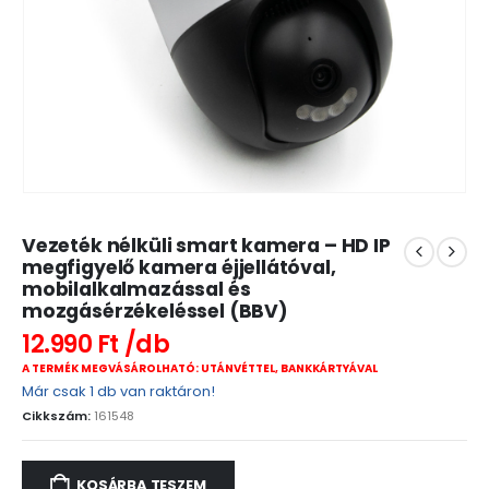
Vezeték nélküli smart kamera – HD IP
megfigyelő kamera éjjellátóval,
mobilalkalmazással és
mozgásérzékeléssel (BBV)
12.990
Ft
A TERMÉK MEGVÁSÁROLHATÓ: UTÁNVÉTTEL, BANKKÁRTYÁVAL
Már csak 1 db van raktáron!
Cikkszám:
161548
KOSÁRBA TESZEM