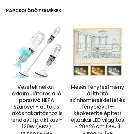
KAPCSOLÓDÓ TERMÉKEK
Vezeték nélküli,
Mesés fényfestmény
akkumulátoros álló
állítható
porszívó HEPA
színhőmérséklettel és
szűrővel – autó és
fényerővel –
lakás takarításhoz is
képkeretbe épített
rendkívül praktikus –
éjszakai LED világítás
120W (BBV)
– 20×26 cm (BBJ)