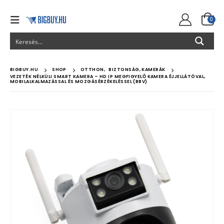
0
BIGBUY.HU
SHOP
OTTHON
,
BIZTONSÁG, KAMERÁK
VEZETÉK NÉLKÜLI SMART KAMERA – HD IP MEGFIGYELŐ KAMERA ÉJJELLÁTÓVAL,
MOBILALKALMAZÁSSAL ÉS MOZGÁSÉRZÉKELÉSSEL (BBV)