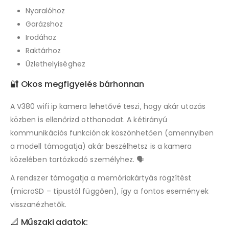
Nyaralóhoz
Garázshoz
Irodához
Raktárhoz
Üzlethelyiséghez
🔐 Okos megfigyelés bárhonnan
A V380 wifi ip kamera lehetővé teszi, hogy akár utazás
közben is ellenőrizd otthonodat. A kétirányú
kommunikációs funkciónak köszönhetően (amennyiben
a modell támogatja) akár beszélhetsz is a kamera
közelében tartózkodó személyhez. 🗣️
A rendszer támogatja a memóriakártyás rögzítést
(microSD – típustól függően), így a fontos események
visszanézhetők.
📐 Műszaki adatok: