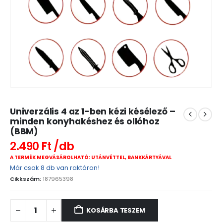
Univerzális 4 az 1-ben kézi késélező –
minden konyhakéshez és ollóhoz
(BBM)
2.490
Ft
A TERMÉK MEGVÁSÁROLHATÓ: UTÁNVÉTTEL, BANKKÁRTYÁVAL
Már csak 8 db van raktáron!
Cikkszám:
187965398
KOSÁRBA TESZEM