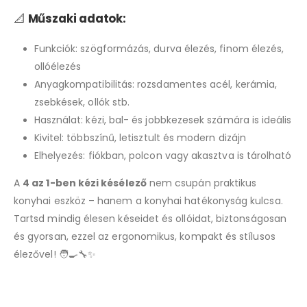
📐
Műszaki adatok:
Funkciók: szögformázás, durva élezés, finom élezés,
ollóélezés
Anyagkompatibilitás: rozsdamentes acél, kerámia,
zsebkések, ollók stb.
Használat: kézi, bal- és jobbkezesek számára is ideális
Kivitel: többszínű, letisztult és modern dizájn
Elhelyezés: fiókban, polcon vagy akasztva is tárolható
A
4 az 1-ben kézi késélező
nem csupán praktikus
konyhai eszköz – hanem a konyhai hatékonyság kulcsa.
Tartsd mindig élesen késeidet és ollóidat, biztonságosan
és gyorsan, ezzel az ergonomikus, kompakt és stílusos
élezővel! 🧑‍🍳🔧✨