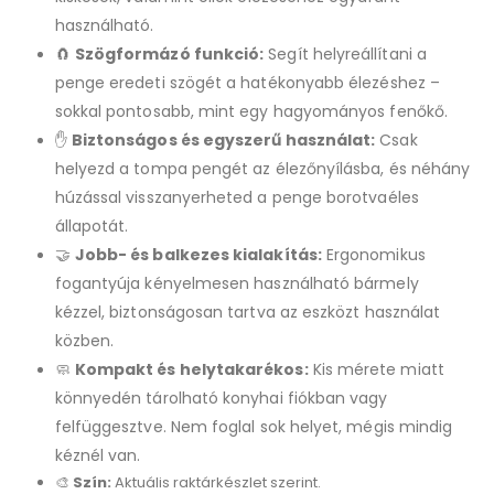
használható.
🧲
Szögformázó funkció:
Segít helyreállítani a
penge eredeti szögét a hatékonyabb élezéshez –
sokkal pontosabb, mint egy hagyományos fenőkő.
✋
Biztonságos és egyszerű használat:
Csak
helyezd a tompa pengét az élezőnyílásba, és néhány
húzással visszanyerheted a penge borotvaéles
állapotát.
🤝
Jobb- és balkezes kialakítás:
Ergonomikus
fogantyúja kényelmesen használható bármely
kézzel, biztonságosan tartva az eszközt használat
közben.
🧼
Kompakt és helytakarékos:
Kis mérete miatt
könnyedén tárolható konyhai fiókban vagy
felfüggesztve. Nem foglal sok helyet, mégis mindig
kéznél van.
🎨
Szín:
Aktuális raktárkészlet szerint.