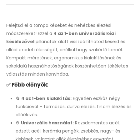
Felejtsd el a tompa késeket és nehézkes élezési
módszereket! Ezzel a
4 az 1-ben univerzális kézi
késélezővel
pillanatok alatt visszaállíthatod késeid és
ollóid eredeti élességét, anélkül hogy szakértő lennél.
Kompakt méretének, ergonomikus kialakításának és
sokoldalú használhatóságának köszönhetően tökéletes
választás minden konyhába.
✅
Főbb előnyök:
🔄
4 az 1-ben kialakítás:
Egyetlen eszköz négy
funkcióval – formázás, durva élezés, finom élezés és
ollóélezés.
⚙️
Univerzális használat:
Rozsdamentes acél,
edzett acél, kerámia pengék, zsebkés, nagy- és
kiskések, valamint ollók élezéséhez egyaránt