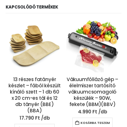
KAPCSOLÓDÓ TERMÉKEK
13 részes fatányér
Vákuumfóliázó gép –
készlet – fából készült
élelmiszer tartósító
kínáló szett – 1 db 60
vákuumcsomagoló
x 20 cm-es tál és 12
készülék – 90W,
db tányér (BBE)
fekete (BBM)(BBV)
(BBA)
4.990
Ft
17.790
Ft
KOSÁRBA TESZEM