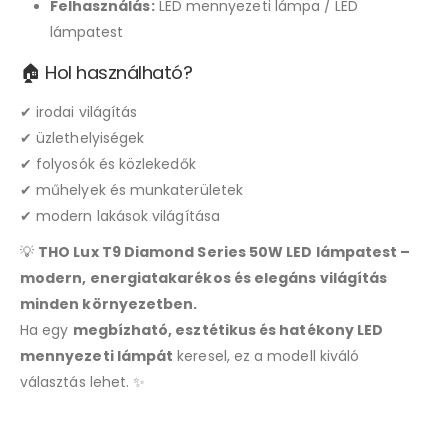
Felhasználás:
LED mennyezeti lámpa / LED
lámpatest
🏠 Hol használható?
✔ irodai világítás
✔ üzlethelyiségek
✔ folyosók és közlekedők
✔ műhelyek és munkaterületek
✔ modern lakások világítása
💡
THO Lux T9 Diamond Series 50W LED lámpatest –
modern, energiatakarékos és elegáns világítás
minden környezetben.
Ha egy
megbízható, esztétikus és hatékony LED
mennyezeti lámpát
keresel, ez a modell kiváló
választás lehet. ✨