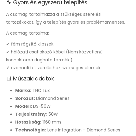
🔧 Gyors és egyszerű telepítés
A csomag tartalmazza a szükséges szerelési
tartozékokat, így a telepítés gyors és problémamentes.
A csomag tartalma:
✔ fém rögzítő klipszek
✔ hálózati csatlakozó kábel (Nem közvetlenül
konnektorba dugható termék.)
✔ azonnali felszereléshez szükséges elemek
📊 Műszaki adatok
Márka:
THO Lux
Sorozat:
Diamond Series
Modell:
DS-50W
Teljesítmény:
50W
Hosszúság:
1160 mm
Technológia:
Lens Integration – Diamond Series