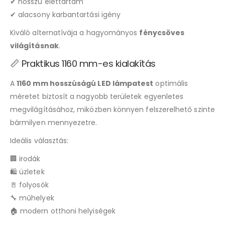
✔ hosszú élettartam
✔ alacsony karbantartási igény
Kiváló alternatívája a hagyományos
fénycsöves
világításnak
.
📏 Praktikus 1160 mm-es kialakítás
A
1160 mm hosszúságú LED lámpatest
optimális
méretet biztosít a nagyobb területek egyenletes
megvilágításához, miközben könnyen felszerelhető szinte
bármilyen mennyezetre.
Ideális választás:
🏢 irodák
🛍️ üzletek
🚪 folyosók
🔧 műhelyek
🏠 modern otthoni helyiségek