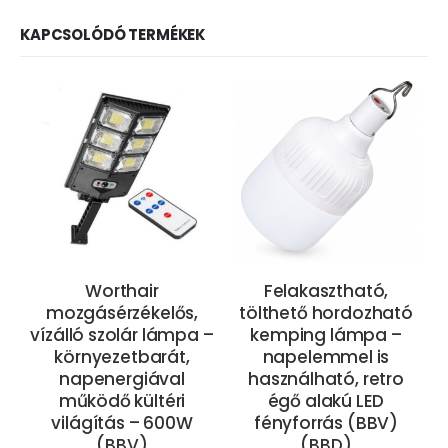
KAPCSOLÓDÓ TERMÉKEK
Worthair
Felakasztható,
mozgásérzékelős,
tölthető hordozható
vízálló szolár lámpa –
kemping lámpa –
környezetbarát,
napelemmel is
napenergiával
használható, retro
működő kültéri
égő alakú LED
világítás – 600W
fényforrás (BBV)
(BBV)
(BBD)