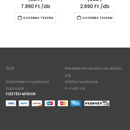
7.990
Ft
2.690
Ft
KOSÁRBA TESZEM
KOSÁRBA TESZEM
ÁSZF
Rendelés lemondása és elállási
jog
Adatvédelmi nyilatkozat
Elállási nyilatkozat
Kapcsolat
E-mailt írok
FIZETÉSI MÓDOK