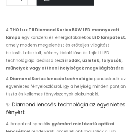
A
THO Lux T9 Diamond Series 50W LED mennyezeti
lámpa
egy korszerű és energiatakarékos
LED lámpatest
,
amely modern megjelenést és erőteljes világítást
biztosít. Letisztult, vékony kialakítása és fejlett LED
technológiája ideálissá teszi
irodák, üzletek, folyosók,
műhelyek vagy otthoni helyiségek megvilágítására
.
A
Diamond Series lencsés technológia
gondoskodik az
egyenletes fényeloszlásról, így a helyiség minden pontján
tiszta és kellemes fényviszonyok alakulnak ki.
✨ Diamond lencsés technológia az egyenletes
fényért
A lámpatest speciális
gyémánt mintázatú optikai
lencsékkel
rendelkezik, amelyek optimalizálják a LED