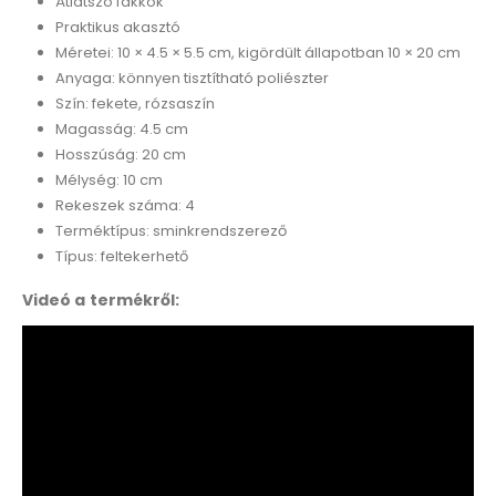
Átlátszó fakkok
Praktikus akasztó
Méretei: 10 × 4.5 × 5.5 cm, kigördült állapotban 10 × 20 cm
Anyaga: könnyen tisztítható poliészter
Szín: fekete, rózsaszín
Magasság: 4.5 cm
Hosszúság: 20 cm
Mélység: 10 cm
Rekeszek száma: 4
Terméktípus: sminkrendszerező
Típus: feltekerhető
Videó a termékről: