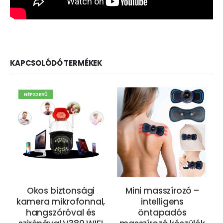
KAPCSOLÓDÓ TERMÉKEK
NÉPSZERŰ
Okos biztonsági
Mini masszírozó –
kamera mikrofonnal,
intelligens
hangszóróval és
öntapadós