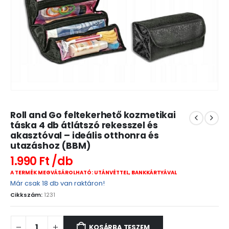
Roll and Go feltekerhető kozmetikai
táska 4 db átlátszó rekesszel és
akasztóval – ideális otthonra és
utazáshoz (BBM)
1.990
Ft
A TERMÉK MEGVÁSÁROLHATÓ: UTÁNVÉTTEL, BANKKÁRTYÁVAL
Már csak 18 db van raktáron!
Cikkszám:
1231
KOSÁRBA TESZEM