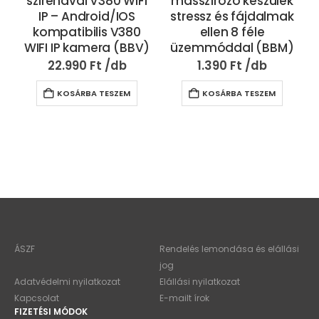
szirénával V380 WIFI
masszírozó készülék
IP – Android/IOS
stressz és fájdalmak
kompatibilis V380
ellen 8 féle
WIFI IP kamera (BBV)
üzemmóddal (BBM)
22.990
Ft
1.390
Ft
KOSÁRBA TESZEM
KOSÁRBA TESZEM
ÁSZF
Rendelés lemondása és elállási
jog
Adatvédelmi nyilatkozat
Elállási nyilatkozat
Kapcsolat
E-mailt írok
FIZETÉSI MÓDOK