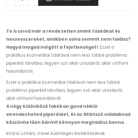
Te is unod már a rendezetlen smink táskákat és
neszesszereket, amikben soha semmit nem találsz?
Hagyd magad mögött a fejetlenséget!
Ezzel a
praktikus kozmetikai táskával nem lesz többé probléma
piperéid tárolása, legyen szó akár utazásról, akár otthoni
használatról.
Ezzel a praktikus kozmetikai táskával nem lesz többé
probléma piperéid tárolása, legyen szó akár utazásról,
akár otthoni használatról.
A négy különböző fakkban gond nélkül
elrendezheted piperéidet, és az átlátszó oldalaknak
köszönhetően bármit könnyen megtalálsz benne.
Kitűnő útitárs, mivel különleges kialakításának