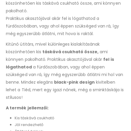
köszönhetően kis táskává csukható össze, ami könnyen
pakolható.
Praktikus akasztójával akár fel is lógathatod a
fürdőszobában, vagy ahol éppen szükséged van rá, így
még egyszerűbb átlátni, mit hova is raktál.
Kitűnő útitárs, mivel különleges kialakításának
köszönhetően kis
táskává csukható össze,
ami
könnyen pakolható. Praktikus akasztójával akár
fel is
lógathatod
a fürdőszobában, vagy ahol éppen
szükséged van rá, így még egyszerűbb átlátni mi hol van
benne. Mindez elegáns
black-pink design
kivitelben
lehet a Tiéd, mert egy igazi nőnek, még a sminktáskája is
stílusos!
A termék jellemzői:
Kis táskává csukható
Jól rendezhető