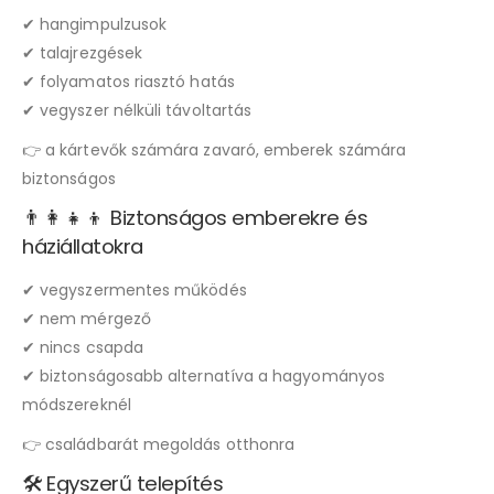
✔ hangimpulzusok
✔ talajrezgések
✔ folyamatos riasztó hatás
✔ vegyszer nélküli távoltartás
👉 a kártevők számára zavaró, emberek számára
biztonságos
👨‍👩‍👧‍👦 Biztonságos emberekre és
háziállatokra
✔ vegyszermentes működés
✔ nem mérgező
✔ nincs csapda
✔ biztonságosabb alternatíva a hagyományos
módszereknél
👉 családbarát megoldás otthonra
🛠️ Egyszerű telepítés