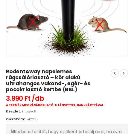
RodentAway napelemes
rágcsálóriasztó – kör alakú
ultrahangos vakond-, egér- és
pocokriasztó kertbe (BBL)
3.990
Ft
A TERMÉK MEGVÁSÁROLHATÓ: UTÁNVÉTTEL, BANKKÁRTYÁVAL
Készlet:
Elfogyott
Cikkszám:
542216
Állíts be értesítőt, hogy elsőként értesülj arról, ha ez a