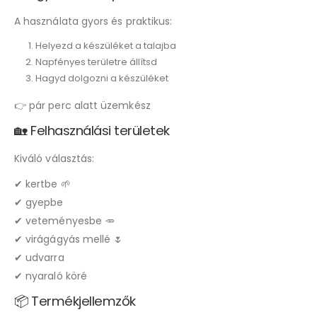
A használata gyors és praktikus:
Helyezd a készüléket a talajba
Napfényes területre állítsd
Hagyd dolgozni a készüléket
👉 pár perc alatt üzemkész
🏡 Felhasználási területek
Kiváló választás:
✔ kertbe 🌱
✔ gyepbe
✔ veteményesbe 🥕
✔ virágágyás mellé 🌷
✔ udvarra
✔ nyaraló köré
📦 Termékjellemzők