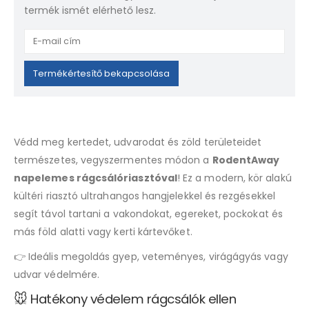
termék ismét elérhető lesz.
Enter
your
email
Termékértesítő bekapcsolása
address
to
join
the
Védd meg kertedet, udvarodat és zöld területeidet
waitlist
természetes, vegyszermentes módon a
RodentAway
for
napelemes rágcsálóriasztóval
! Ez a modern, kör alakú
this
product
kültéri riasztó ultrahangos hangjelekkel és rezgésekkel
segít távol tartani a vakondokat, egereket, pockokat és
más föld alatti vagy kerti kártevőket.
👉 Ideális megoldás gyep, veteményes, virágágyás vagy
udvar védelmére.
🐭 Hatékony védelem rágcsálók ellen