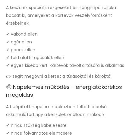
A készülék speciális rezgéseket és hangimpulzusokat
bocsát ki, amelyeket a kártevők veszélyforrásként
érzékelnek.
✔ vakond ellen
✔ egér ellen
✔ pocok ellen
✔ föld alatti rágcsálók ellen
✔ egyes kisebb kerti kártevők távoltartására is alkalmas
👉 segít megóvni a kertet a túrásoktól és károktól
🌞 Napelemes működés – energiatakarékos
megoldás
A beépített napelem napközben feltölti a belső
akkumulátort, így a készülék önállóan működik.
✔ nincs szükség kábelezésre
✔ nincs folyamatos elemcsere