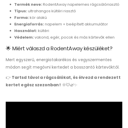
Termék neve:
RodentAway napelemes rágcsálóriasztó
Típus:
ultrahangos kültéri riasztó
Forma:
kör alakú
Energiaforrás:
napelem + beépített akkumulátor
Használat:
kültéri
Védelem:
vakond, egér, pocok és más kártevők ellen
🌟 Miért válaszd a RodentAway készüléket?
Mert egyszerű, energiatakarékos és vegyszermentes
módon segít megóvni kertedet a bosszantó kártevőktől.
👉
Tartsd távol a rágcsálókat, és élvezd a rendezett
kertet egész szezonban!
🌞🐭🌿✨