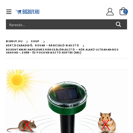
0
BIGBUY.HU
SHOP
KERT/SZABADIDŐ
,
ROVAR - RÁGCSÁLÓ RIASZTÓ
RODENTAWAY NAPELEMES RÁGCSÁLÓRIASZTÓ – KÖR ALAKÚ ULTRAHANGOS
VAKOND-, EGÉR- ÉS POCOKRIASZTÓ KERTBE (BBL)