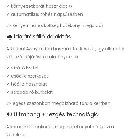
✔ környezetbarát használat ♻️
✔ automatikus töltés napsütésben
👉 kényelmes és költséghatékony megoldás
🌧️ Időjárásálló kialakítás
A RodentAway kültéri használatra készült, így ellenáll a
változó időjárási körülményeknek.
✔ vízálló kivitel
✔ esőálló szerkezet
✔ hóálló használat
✔ strapabíró burkolat
👉 egész szezonban megbízható társ a kertben
🔊 Ultrahang + rezgés technológia
A kombinált működés még hatékonyabbá teszi a
védelmet.