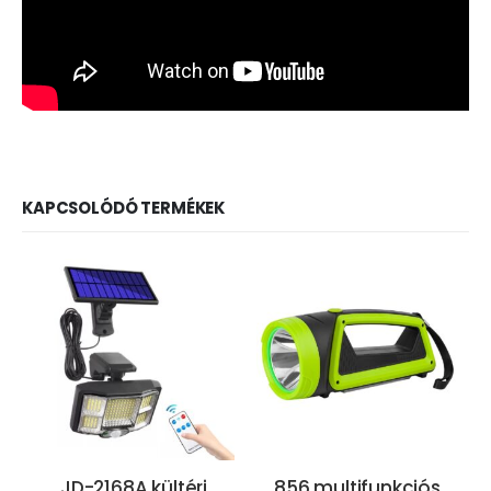
KAPCSOLÓDÓ TERMÉKEK
JD-2168A kültéri
856 multifunkciós