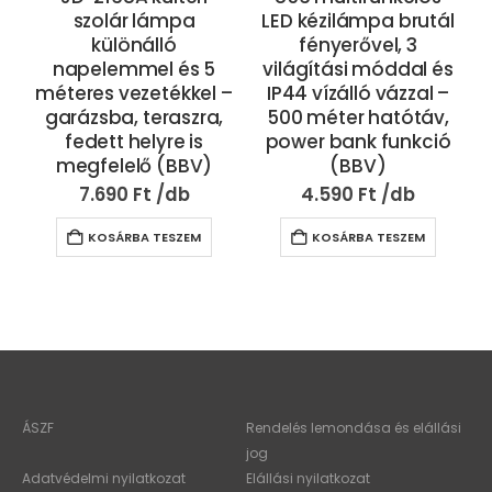
szolár lámpa
LED kézilámpa brutál
különálló
fényerővel, 3
napelemmel és 5
világítási móddal és
méteres vezetékkel –
IP44 vízálló vázzal –
garázsba, teraszra,
500 méter hatótáv,
fedett helyre is
power bank funkció
megfelelő (BBV)
(BBV)
7.690
Ft
4.590
Ft
KOSÁRBA TESZEM
KOSÁRBA TESZEM
ÁSZF
Rendelés lemondása és elállási
jog
Adatvédelmi nyilatkozat
Elállási nyilatkozat