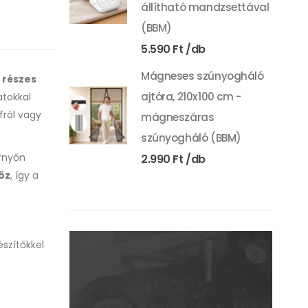
állítható mandzsettával
(BBM)
5.590
Ft
Mágneses szúnyogháló
 részes
ajtóra, 210x100 cm -
atokkal
fról vagy
mágneszáras
szúnyogháló (BBM)
ernyőn
2.990
Ft
öz
, így a
szítőkkel