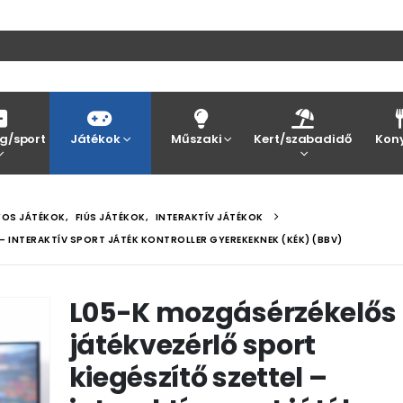
g/sport
Játékok
Műszaki
Kert/szabadidő
Kon
YOS JÁTÉKOK
,
FIÚS JÁTÉKOK
,
INTERAKTÍV JÁTÉKOK
– INTERAKTÍV SPORT JÁTÉK KONTROLLER GYEREKEKNEK (KÉK) (BBV)
L05-K mozgásérzékelős
játékvezérlő sport
kiegészítő szettel –