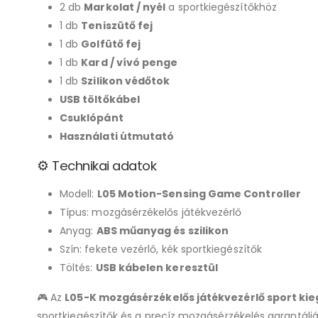
2 db
Markolat / nyél
a sportkiegészítőkhöz
1 db
Teniszütő fej
1 db
Golfütő fej
1 db
Kard / vívó penge
1 db
Szilikon védőtok
USB töltőkábel
Csuklópánt
Használati útmutató
⚙️ Technikai adatok
Modell:
L05 Motion-Sensing Game Controller
Típus: mozgásérzékelős játékvezérlő
Anyag:
ABS műanyag és szilikon
Szín: fekete vezérlő, kék sportkiegészítők
Töltés:
USB kábelen keresztül
🎮 Az
L05-K mozgásérzékelős játékvezérlő sport kieg
sportkiegészítők és a precíz mozgásérzékelés garantálj