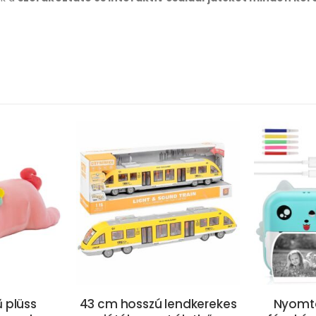
 plüss
43 cm hosszú lendkerekes
Nyomt