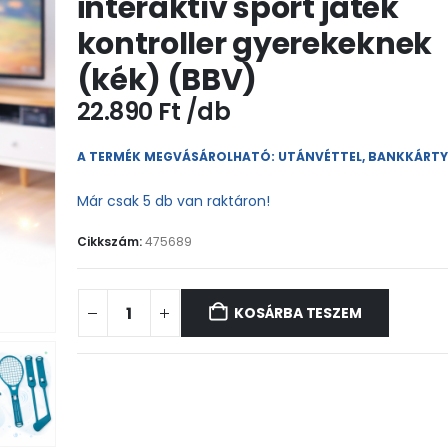
interaktív sport játék
kontroller gyerekeknek
(kék) (BBV)
22.890
Ft
A TERMÉK MEGVÁSÁROLHATÓ: UTÁNVÉTTEL, BANKKÁRT
Már csak 5 db van raktáron!
Cikkszám:
475689
KOSÁRBA TESZEM