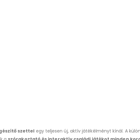
észítő szettel
egy teljesen új, aktív játékélményt kínál. A kül
ák a
szórakoztató és interaktív családi játékot minden kor