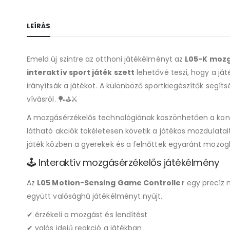
LEÍRÁS
Emeld új szintre az otthoni játékélményt az
L05-K mozgá
interaktív sport játék szett
lehetővé teszi, hogy a j
irányítsák a játékot. A különböző sportkiegészítők segítsé
vívásról. 🏓⛳⚔️
A mozgásérzékelős technológiának köszönhetően a kontro
látható akciók tökéletesen követik a játékos mozdulat
játék közben a gyerekek és a felnőttek egyaránt mozog
🕹️ Interaktív mozgásérzékelős játékélmény
Az
L05 Motion-Sensing Game Controller
egy precíz m
együtt valósághű játékélményt nyújt.
✔ érzékeli a mozgást és lendítést
✔ valós idejű reakció a játékban