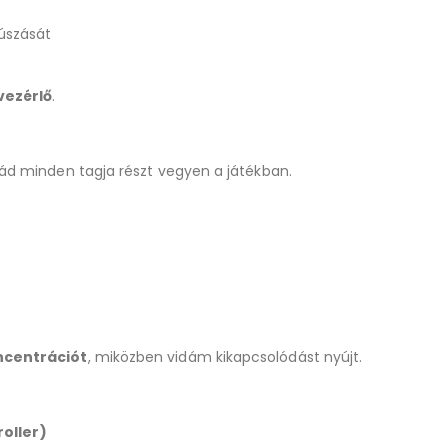
súszását
vezérlő
.
alád minden tagja részt vegyen a játékban.
oncentrációt
, miközben vidám kikapcsolódást nyújt.
oller)