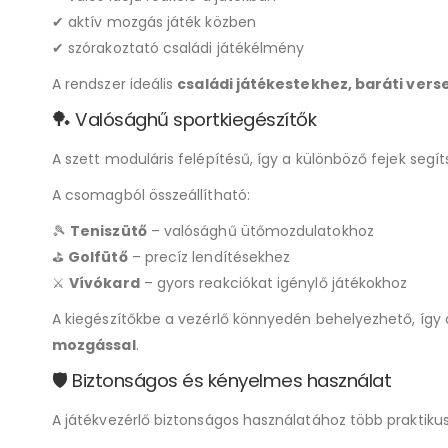
✔ aktív mozgás játék közben
✔ szórakoztató családi játékélmény
A rendszer ideális
családi játékestekhez, baráti ve
🏓 Valósághű sportkiegészítők
A szett moduláris felépítésű, így a különböző fejek segít
A csomagból összeállítható:
🎾
Teniszütő
– valósághű ütőmozdulatokhoz
⛳
Golfütő
– precíz lendítésekhez
⚔️
Vívókard
– gyors reakciókat igénylő játékokhoz
A kiegészítőkbe a vezérlő könnyedén behelyezhető, íg
mozgással
.
🛡️ Biztonságos és kényelmes használat
A játékvezérlő biztonságos használatához több praktikus k