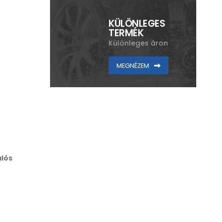
KÜLÖNLEGES
TERMÉK
Különleges áron
MEGNÉZEM
alós