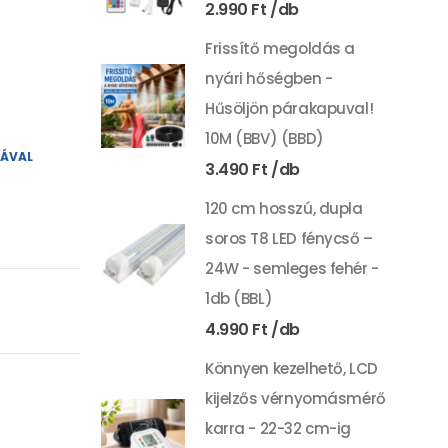
2.990
Ft
Frissítő megoldás a
nyári hőségben -
Hűsöljön párakapuval!
10M (BBV) (BBD)
YÁVAL
3.490
Ft
120 cm hosszú, dupla
soros T8 LED fénycső –
24W - semleges fehér -
1db (BBL)
4.990
Ft
Könnyen kezelhető, LCD
kijelzős vérnyomásmérő
karra - 22-32 cm-ig