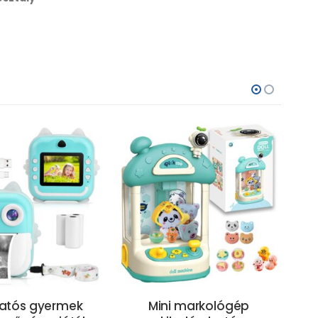
atós gyermek
Mini markológép
Sz