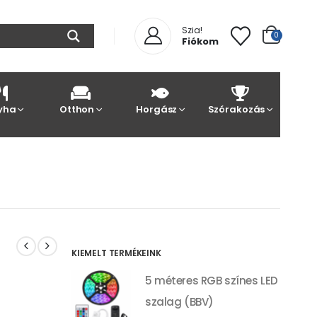
Szia!
0
Fiókom
yha
Otthon
Horgász
Szórakozás
KIEMELT TERMÉKEINK
5 méteres RGB színes LED
szalag (BBV)