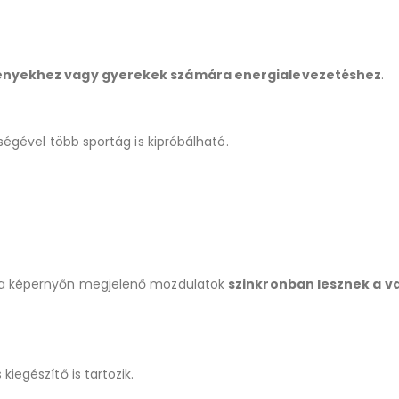
rsenyekhez vagy gyerekek számára energialevezetéshez
.
ségével több sportág is kipróbálható.
y a képernyőn megjelenő mozdulatok
szinkronban lesznek a v
iegészítő is tartozik.