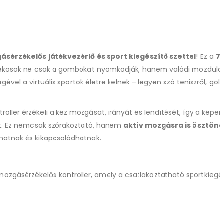
sérzékelős játékvezérlő és sport kiegészítő szettel
! Ez a
7
átékosok ne csak a gombokat nyomkodják, hanem valódi mozdul
gével a virtuális sportok életre kelnek – legyen szó teniszről, gol
ller érzékeli a kéz mozgását, irányát és lendítését, így a kép
ait. Ez nemcsak szórakoztató, hanem
aktív mozgásra is ösztön
hatnak és kikapcsolódhatnak.
ozgásérzékelős kontroller, amely a csatlakoztatható sportkiegé