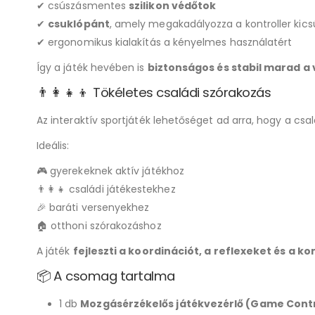
✔ csúszásmentes
szilikon védőtok
✔
csuklópánt
, amely megakadályozza a kontroller kic
✔ ergonomikus kialakítás a kényelmes használatért
Így a játék hevében is
biztonságos és stabil marad a 
👨‍👩‍👧‍👦 Tökéletes családi szórakozás
Az interaktív sportjáték lehetőséget ad arra, hogy a cs
Ideális:
🎮 gyerekeknek aktív játékhoz
👨‍👩‍👧 családi játékestekhez
🎉 baráti versenyekhez
🏠 otthoni szórakozáshoz
A játék
fejleszti a koordinációt, a reflexeket és a k
📦 A csomag tartalma
1 db
Mozgásérzékelős játékvezérlő (Game Contr