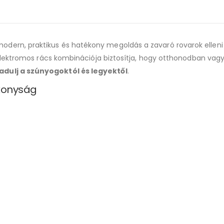
odern, praktikus és hatékony megoldás a zavaró rovarok elleni
 elektromos rács kombinációja biztosítja, hogy otthonodban vagy
ulj a szúnyogoktól és legyektől
.
ékonyság