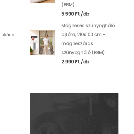
(BBM)
5.590
Ft
Mágneses szúnyogháló
ajtóra, 210x100 cm -
 akár a
mágneszáras
szúnyogháló (BBM)
2.990
Ft