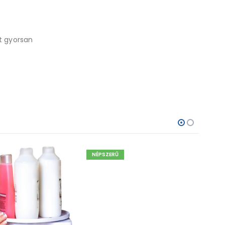
t gyorsan
NÉPSZERŰ