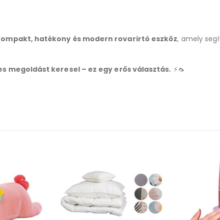
kompakt, hatékony és modern rovarirtó eszköz
, amely segí
s megoldást keresel – ez egy erős választás.
⚡🦟