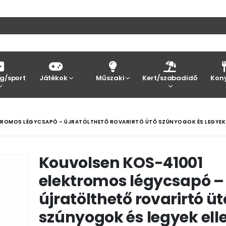
g/sport
Játékok
Műszaki
Kert/szabadidő
Kon
TROMOS LÉGYCSAPÓ – ÚJRATÖLTHETŐ ROVARIRTÓ ÜTŐ SZÚNYOGOK ÉS LEGYEK 
Kouvolsen KOS-41001
elektromos légycsapó –
újratölthető rovarirtó üt
szúnyogok és legyek ell