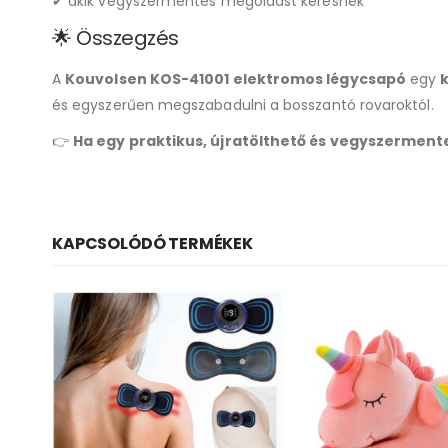
✔ akik vegyszermentes megoldást keresnek
🌟 Összegzés
A
Kouvolsen KOS-41001 elektromos légycsapó
egy
és egyszerűen megszabadulni a bosszantó rovaroktól.
👉
Ha egy praktikus, újratölthető és vegyszermente
KAPCSOLÓDÓ TERMÉKEK