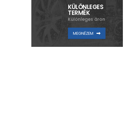
KÜLÖNLEGES
TERMÉK
Különleges áron
MEGNÉZEM