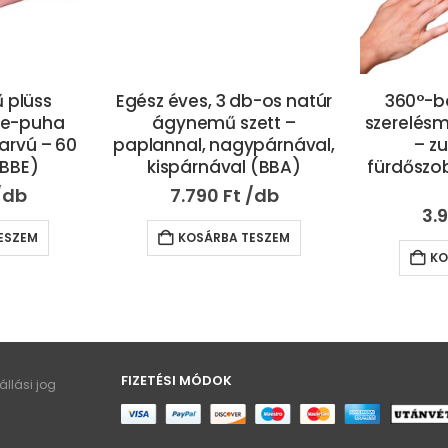
 plüss
Egész éves, 3 db-os natúr
360°-b
ihe-puha
ágynemű szett –
szerelés
arvú – 60
paplannal, nagypárnával,
– z
(BBE)
kispárnával (BBA)
fürdőszo
7.790
Ft
3.
ESZEM
KOSÁRBA TESZEM
KO
FIZETÉSI MÓDOK
llási jog