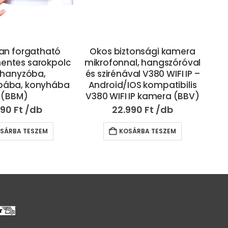
an forgatható
Okos biztonsági kamera
Ö
mentes sarokpolc
mikrofonnal, hangszóróval
lé
uhanyzóba,
és szirénával V380 WIFI IP –
fén
bába, konyhába
Android/IOS kompatibilis
(BBM)
V380 WIFI IP kamera (BBV)
aut
a
990
Ft
22.990
Ft
SÁRBA TESZEM
KOSÁRBA TESZEM