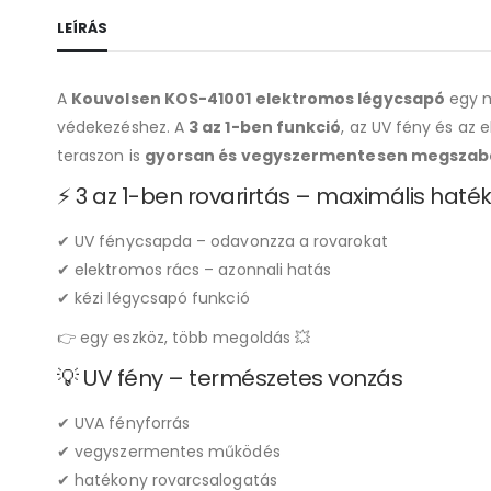
LEÍRÁS
A
Kouvolsen KOS-41001 elektromos légycsapó
egy m
védekezéshez. A
3 az 1-ben funkció
, az UV fény és az
teraszon is
gyorsan és vegyszermentesen megszabad
⚡ 3 az 1-ben rovarirtás – maximális hat
✔ UV fénycsapda – odavonzza a rovarokat
✔ elektromos rács – azonnali hatás
✔ kézi légycsapó funkció
👉 egy eszköz, több megoldás 💥
💡 UV fény – természetes vonzás
✔ UVA fényforrás
✔ vegyszermentes működés
✔ hatékony rovarcsalogatás