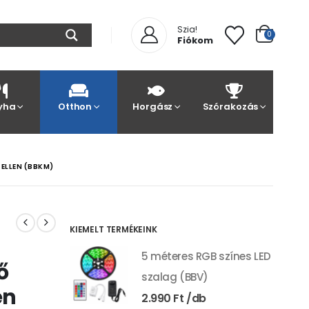
Szia!
0
Fiókom
yha
Otthon
Horgász
Szórakozás
ELLEN (BBKM)
KIEMELT TERMÉKEINK
5 méteres RGB színes LED
ő
szalag (BBV)
en
2.990
Ft