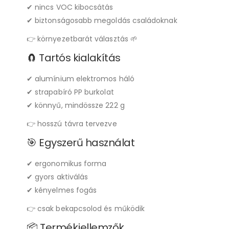
✔ nincs VOC kibocsátás
✔ biztonságosabb megoldás családoknak
👉 környezetbarát választás 🌱
🧲 Tartós kialakítás
✔ alumínium elektromos háló
✔ strapabíró PP burkolat
✔ könnyű, mindössze 222 g
👉 hosszú távra tervezve
🎯 Egyszerű használat
✔ ergonomikus forma
✔ gyors aktiválás
✔ kényelmes fogás
👉 csak bekapcsolod és működik
📦 Termékjellemzők