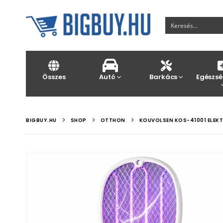
Összes
Autó
Barkács
Egészsé
BIGBUY.HU
SHOP
OTTHON
KOUVOLSEN KOS-41001 ELEK