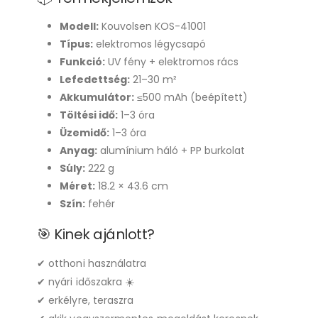
Modell:
Kouvolsen KOS-41001
Típus:
elektromos légycsapó
Funkció:
UV fény + elektromos rács
Lefedettség:
21–30 m²
Akkumulátor:
≤500 mAh (beépített)
Töltési idő:
1–3 óra
Üzemidő:
1–3 óra
Anyag:
alumínium háló + PP burkolat
Súly:
222 g
Méret:
18.2 × 43.6 cm
Szín:
fehér
🎯 Kinek ajánlott?
✔ otthoni használatra
✔ nyári időszakra ☀️
✔ erkélyre, teraszra