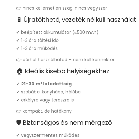
👉 nincs kellemetlen szag, nincs vegyszer
🔋 Újratölthető, vezeték nélküli használat
✔ beépített akkumulátor (≤500 mAh)
✔ 1–3 óra töltési idő
✔ 1–3 óra működés
👉 bárhol használhatod – nem kell konnektor
🏠 Ideális kisebb helyiségekhez
✔
21–30 m² lefedettség
✔ szobába, konyhába, hálóba
✔ erkélyre vagy teraszra is
👉 kompakt, de hatékony
🛡️ Biztonságos és nem mérgező
✔ vegyszermentes működés