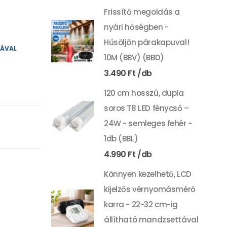
Frissítő megoldás a
nyári hőségben -
Hűsöljön párakapuval!
YÁVAL
10M (BBV) (BBD)
3.490
Ft
120 cm hosszú, dupla
soros T8 LED fénycső –
24W - semleges fehér -
1db (BBL)
4.990
Ft
Könnyen kezelhető, LCD
kijelzős vérnyomásmérő
karra - 22-32 cm-ig
állítható mandzsettával