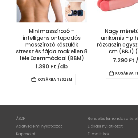
fi
Mini masszírozó –
Nagy méretű
intelligens öntapadós
unikornis – p
 –
masszírozó készülék
rózsaszín egysz
ás
stressz és fájdalmak ellen 8
cm (BBJ) 
kos
féle üzemmóddal (BBM)
7.290
Ft
X)
1.390
Ft
KOSÁRBA T
KOSÁRBA TESZEM
ÁSZF
Rendelés lemondása és elá
Adatvédelmi nyilatkozat
Elállási nyilatkozat
Kapcsolat
E-mailt írok