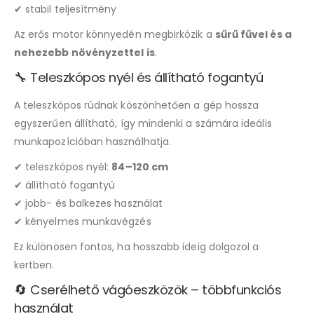
✔ stabil teljesítmény
Az erős motor könnyedén megbirkózik a
sűrű fűvel és a
nehezebb növényzettel is
.
🔧 Teleszkópos nyél és állítható fogantyú
A teleszkópos rúdnak köszönhetően a gép hossza
egyszerűen állítható, így mindenki a számára ideális
munkapozícióban használhatja.
✔ teleszkópos nyél:
84–120 cm
✔ állítható fogantyú
✔ jobb- és balkezes használat
✔ kényelmes munkavégzés
Ez különösen fontos, ha hosszabb ideig dolgozol a
kertben.
🔄 Cserélhető vágóeszközök – többfunkciós
használat