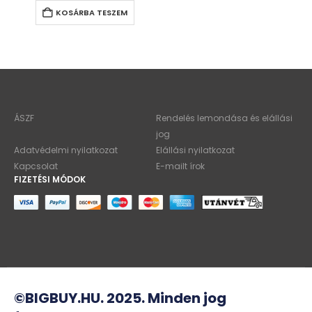
KOSÁRBA TESZEM
ÁSZF
Rendelés lemondása és elállási
jog
Adatvédelmi nyilatkozat
Elállási nyilatkozat
Kapcsolat
E-mailt írok
FIZETÉSI MÓDOK
©BIGBUY.HU. 2025. Minden jog