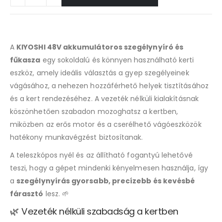
A
KIYOSHI 48V akkumulátoros szegélynyíró és
fűkasza
egy sokoldalú és könnyen használható kerti
eszköz, amely ideális választás a gyep szegélyeinek
vágásához, a nehezen hozzáférhető helyek tisztításához
és a kert rendezéséhez. A vezeték nélküli kialakításnak
köszönhetően szabadon mozoghatsz a kertben,
miközben az erős motor és a cserélhető vágóeszközök
hatékony munkavégzést biztosítanak.
A teleszkópos nyél és az állítható fogantyú lehetővé
teszi, hogy a gépet mindenki kényelmesen használja, így
a
szegélynyírás gyorsabb, precízebb és kevésbé
fárasztó
lesz. 🌱
🌿 Vezeték nélküli szabadság a kertben