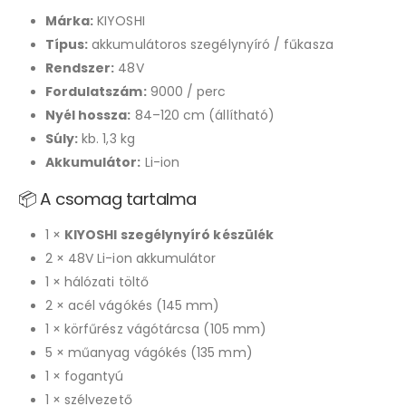
Márka:
KIYOSHI
Típus:
akkumulátoros szegélynyíró / fűkasza
Rendszer:
48V
Fordulatszám:
9000 / perc
Nyél hossza:
84–120 cm (állítható)
Súly:
kb. 1,3 kg
Akkumulátor:
Li-ion
📦 A csomag tartalma
1 ×
KIYOSHI szegélynyíró készülék
2 × 48V Li-ion akkumulátor
1 × hálózati töltő
2 × acél vágókés (145 mm)
1 × körfűrész vágótárcsa (105 mm)
5 × műanyag vágókés (135 mm)
1 × fogantyú
1 × szélvezető