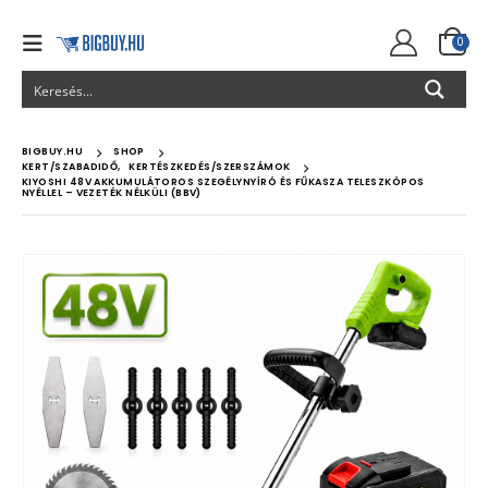
0
BIGBUY.HU
SHOP
KERT/SZABADIDŐ
,
KERTÉSZKEDÉS/SZERSZÁMOK
KIYOSHI 48V AKKUMULÁTOROS SZEGÉLYNYÍRÓ ÉS FŰKASZA TELESZKÓPOS
NYÉLLEL – VEZETÉK NÉLKÜLI (BBV)