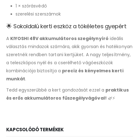
1 × szórásvédő
szerelési szerszámok
🌟 Sokoldalú kerti eszköz a tökéletes gyepért
A
KIYOSHI 48V akkumulátoros szegélynyíró
ideális
választás mindazok számára, akik gyorsan és hatékonyan
szeretnék rendben tartani kertjüket. A nagy teljesítmény,
a teleszkópos nyél és a cserélhető vágóeszközök
kombinációja biztosítja a
precíz és kényelmes kerti
munkát
.
Tedd egyszerűbbé a kert gondozását ezzel a
praktikus
és erős akkumulátoros fűszegélyvágóval!
🌿⚡
KAPCSOLÓDÓ TERMÉKEK