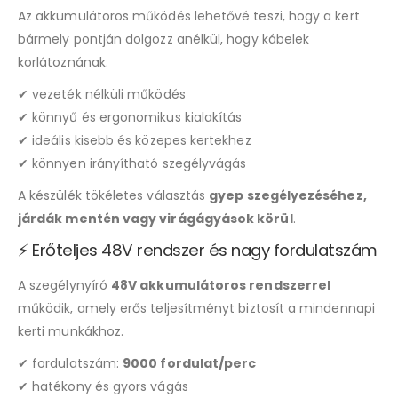
Az akkumulátoros működés lehetővé teszi, hogy a kert
bármely pontján dolgozz anélkül, hogy kábelek
korlátoznának.
✔ vezeték nélküli működés
✔ könnyű és ergonomikus kialakítás
✔ ideális kisebb és közepes kertekhez
✔ könnyen irányítható szegélyvágás
A készülék tökéletes választás
gyep szegélyezéséhez,
járdák mentén vagy virágágyások körül
.
⚡ Erőteljes 48V rendszer és nagy fordulatszám
A szegélynyíró
48V akkumulátoros rendszerrel
működik, amely erős teljesítményt biztosít a mindennapi
kerti munkákhoz.
✔ fordulatszám:
9000 fordulat/perc
✔ hatékony és gyors vágás