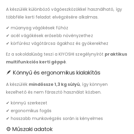
A készülék különböző vágóeszközökkel használható, így
többféle kerti feladat elvégzésére alkalmas.
✔ műanyag vágókések fűhöz
✔ acél vágókések erősebb növényzethez
✔ körfűrész vágótárcsa ágakhoz és gyökerekhez
Ez a sokoldalúság teszi a KIYOSHI szegélynyírót
praktikus
multifunkciós kerti géppé
.
🪶 Könnyű és ergonomikus kialakítás
A készülék
mindössze 1,3 kg súlyú
, így könnyen
kezelhető és nem fárasztó használat közben.
✔ könnyű szerkezet
✔ ergonomikus fogás
✔ hosszabb munkavégzés során is kényelmes
⚙️ Műszaki adatok