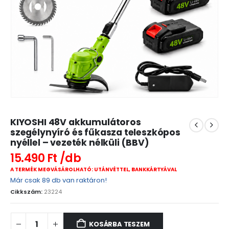
KIYOSHI 48V akkumulátoros
szegélynyíró és fűkasza teleszkópos
nyéllel – vezeték nélküli (BBV)
15.490
Ft
A TERMÉK MEGVÁSÁROLHATÓ: UTÁNVÉTTEL, BANKKÁRTYÁVAL
Már csak 89 db van raktáron!
Cikkszám:
23224
KOSÁRBA TESZEM