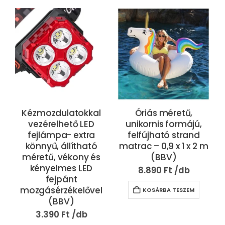
Kézmozdulatokkal
Óriás méretű,
vezérelhető LED
unikornis formájú,
fejlámpa- extra
felfújható strand
könnyű, állítható
matrac – 0,9 x 1 x 2 m
méretű, vékony és
(BBV)
kényelmes LED
8.890
Ft
fejpánt
mozgásérzékelővel
KOSÁRBA TESZEM
(BBV)
3.390
Ft