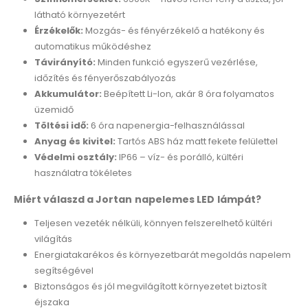
látható környezetért
Érzékelők:
Mozgás- és fényérzékelő a hatékony és
automatikus működéshez
Távirányító:
Minden funkció egyszerű vezérlése,
időzítés és fényerőszabályozás
Akkumulátor:
Beépített Li-Ion, akár 8 óra folyamatos
üzemidő
Töltési idő:
6 óra napenergia-felhasználással
Anyag és kivitel:
Tartós ABS ház matt fekete felülettel
Védelmi osztály:
IP66 – víz- és porálló, kültéri
használatra tökéletes
Miért válaszd a Jortan napelemes LED lámpát?
Teljesen vezeték nélküli, könnyen felszerelhető kültéri
világítás
Energiatakarékos és környezetbarát megoldás napelem
segítségével
Biztonságos és jól megvilágított környezetet biztosít
éjszaka