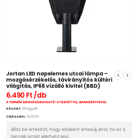
Jortan LED napelemes utcai lámpa –
mozgásérzékelős, távirányítós kültéri
világítás, IP66 vízálló kivitel (BBD)
6.490
Ft
A TERMÉK MEGVÁSÁROLHATÓ: UTÁNVÉTTEL, BANKKÁRTYÁVAL
Készlet:
Elfogyott
Cikkszám:
1212313
Állíts be értesítőt, hogy elsőként értesülj arról, ha ez a
termék ismét elérhető lesz.