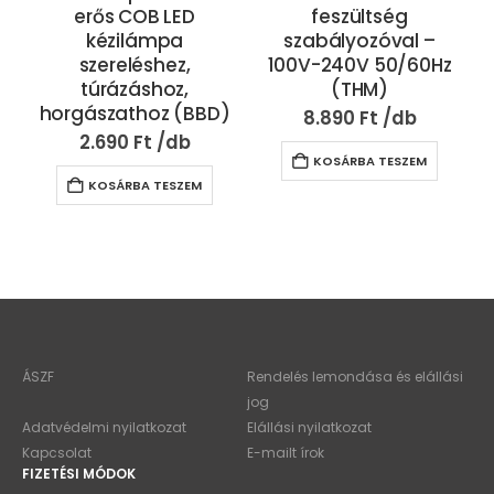
erős COB LED
feszültség
kézilámpa
szabályozóval –
szereléshez,
100V-240V 50/60Hz
túrázáshoz,
(THM)
horgászathoz (BBD)
8.890
Ft
2.690
Ft
KOSÁRBA TESZEM
KOSÁRBA TESZEM
ÁSZF
Rendelés lemondása és elállási
jog
Adatvédelmi nyilatkozat
Elállási nyilatkozat
Kapcsolat
E-mailt írok
FIZETÉSI MÓDOK