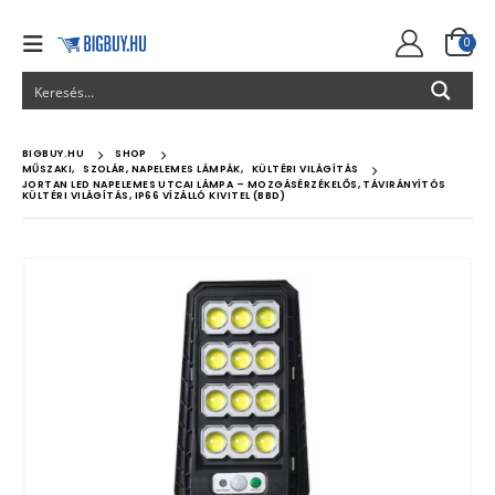
0
BIGBUY.HU
SHOP
MŰSZAKI
,
SZOLÁR, NAPELEMES LÁMPÁK
,
KÜLTÉRI VILÁGÍTÁS
JORTAN LED NAPELEMES UTCAI LÁMPA – MOZGÁSÉRZÉKELŐS, TÁVIRÁNYÍTÓS
KÜLTÉRI VILÁGÍTÁS, IP66 VÍZÁLLÓ KIVITEL (BBD)