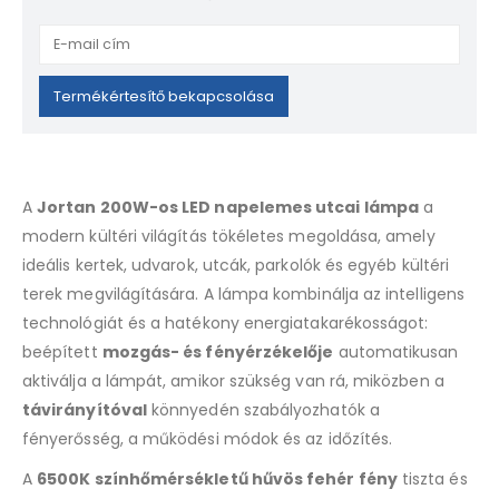
Enter
your
email
Termékértesítő bekapcsolása
address
to
join
the
A
Jortan 200W-os LED napelemes utcai lámpa
a
waitlist
modern kültéri világítás tökéletes megoldása, amely
for
ideális kertek, udvarok, utcák, parkolók és egyéb kültéri
this
product
terek megvilágítására. A lámpa kombinálja az intelligens
technológiát és a hatékony energiatakarékosságot:
beépített
mozgás- és fényérzékelője
automatikusan
aktiválja a lámpát, amikor szükség van rá, miközben a
távirányítóval
könnyedén szabályozhatók a
fényerősség, a működési módok és az időzítés.
A
6500K színhőmérsékletű hűvös fehér fény
tiszta és