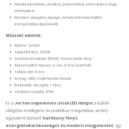
Ideális kertekbe, utcákra, parkolókba, kerti utakra vagy
erkélyekre
Modern, elegáns design, amely bármely kültéri
környezetbe illeszkedik
Műszaki adatok:
Márka: Jortan
Teljesítmény: 200W
Színhőmérséklet: 6500K, hűvös fehér fény
Akkumulátor típusa: Li-Ion, 8 óra üzemidő
Töltési idő: 6 óra
Anyag: ABS, matt fekete felület
Érzékelők: Mozgás + fény
Védelmi osztály: IP66
Ez a
Jortan napelemes utcai LED lámpa
a kültéri
világítás intelligens és praktikus megoldása, amely
egyszerre biztosít
hatékony fényt,
energiatakarékosságot és modern megjelenést
, így