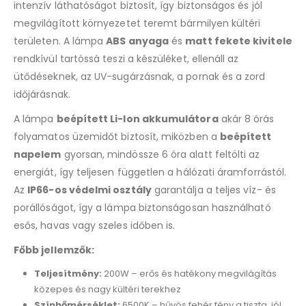
intenzív láthatóságot biztosít, így biztonságos és jól
megvilágított környezetet teremt bármilyen kültéri
területen. A lámpa
ABS anyaga
és
matt fekete kivitele
rendkívül tartóssá teszi a készüléket, ellenáll az
ütődéseknek, az UV-sugárzásnak, a pornak és a zord
időjárásnak.
A lámpa
beépített Li-Ion akkumulátora
akár 8 órás
folyamatos üzemidőt biztosít, miközben a
beépített
napelem
gyorsan, mindössze 6 óra alatt feltölti az
energiát, így teljesen független a hálózati áramforrástól.
Az
IP66-os védelmi osztály
garantálja a teljes víz- és
porállóságot, így a lámpa biztonságosan használható
esős, havas vagy szeles időben is.
Főbb jellemzők:
Teljesítmény:
200W – erős és hatékony megvilágítás
közepes és nagy kültéri terekhez
Színhőmérséklet:
6500K – hűvös fehér fény a tiszta, jól