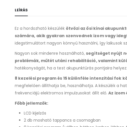
LEÍRÁS
Ez a hordozható készülék
ötvözi az ősi kínai akupunk
számára, akik gyakran szenvednek izom vagy ideg
idegstimulátort nagyon könnyű használni, így laikusok s
Nagyon sok mindenre használható,
segítséget nyújt
problémák, műtét utáni rehabilitáció, valamint kü
hatékonyságát, ha a test akupunktúrás pontjaira helye
8 kezelési program és 15 különféle intenzitási fok 
megfelelően állíthatja be, használhatja. A készülék a hat
frekvenciájú elektromos impulzusokat állít elő.
Az izom 
Főbb jellemzők:
LCD kijelzős
2 db mosható tappancs a csomagban