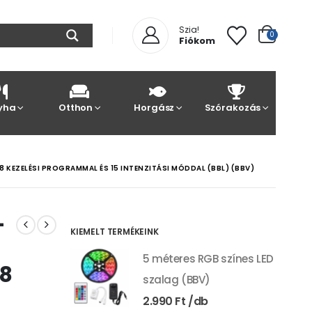
Szia!
0
Fiókom
yha
Otthon
Horgász
Szórakozás
KEZELÉSI PROGRAMMAL ÉS 15 INTENZITÁSI MÓDDAL (BBL) (BBV)
–
KIEMELT TERMÉKEINK
5 méteres RGB színes LED
 8
szalag (BBV)
2.990
Ft