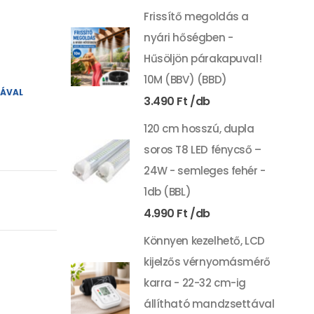
Frissítő megoldás a
nyári hőségben -
Hűsöljön párakapuval!
10M (BBV) (BBD)
YÁVAL
3.490
Ft
120 cm hosszú, dupla
soros T8 LED fénycső –
24W - semleges fehér -
1db (BBL)
4.990
Ft
Könnyen kezelhető, LCD
kijelzős vérnyomásmérő
karra - 22-32 cm-ig
állítható mandzsettával