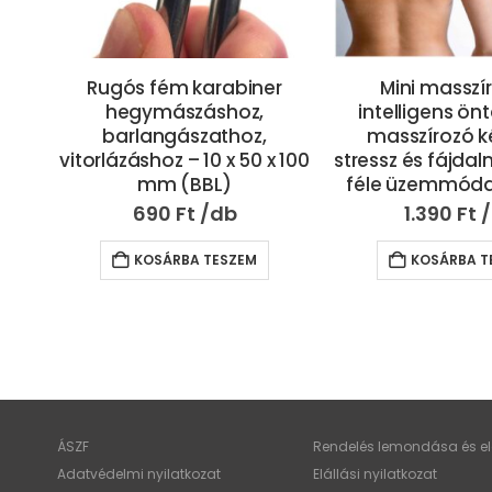
r
Mini masszírozó –
Felakasztható
intelligens öntapadós
boxkesztűvel gy
masszírozó készülék
– kék – 43x16x1
 100
stressz és fájdalmak ellen 8
féle üzemmóddal (BBM)
7.690
Ft
1.390
Ft
KOSÁRBA T
KOSÁRBA TESZEM
ÁSZF
Rendelés lemondása és elá
Adatvédelmi nyilatkozat
Elállási nyilatkozat