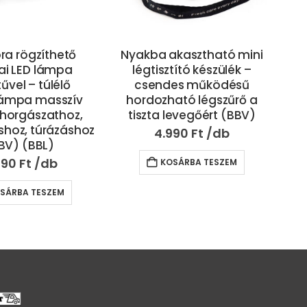
kasztható mini
Gumis combrögzítő –
Vib
tító készülék –
egyméretes, kényelmes,
k
es működésű
tehermentesítő lábszorító,
sze
ató légszűrő a
combszorító – 2 db
ma
levegőért (BBV)
(BBKM)
990
Ft
1.390
Ft
SÁRBA TESZEM
KOSÁRBA TESZEM