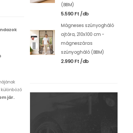
(BBM)
5.590
Ft
Mágneses szúnyogháló
indazok
ajtóra, 210x100 cm -
mágneszáras
szúnyogháló (BBM)
s
2.990
Ft
s
émájának
y különböző
em jár.