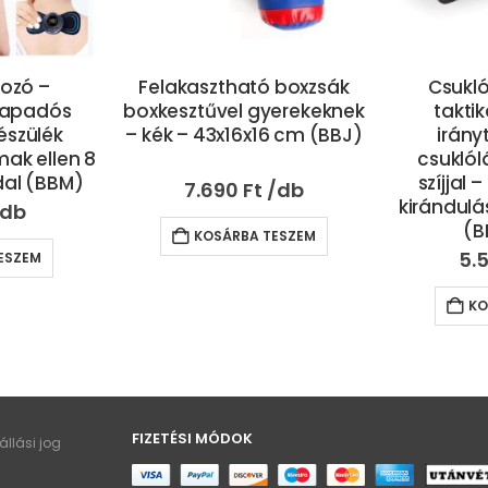
 boxzsák
Csuklóra rögzíthető
Nyakba a
erekeknek
taktikai LED lámpa
légtisz
6 cm (BBJ)
iránytűvel – túlélő
csend
csuklólámpa masszív
hordozh
szíjjal – horgászathoz,
tiszta 
kiránduláshoz, túrázáshoz
4.
(BBV) (BBL)
ESZEM
5.590
Ft
KO
KOSÁRBA TESZEM
FIZETÉSI MÓDOK
llási jog