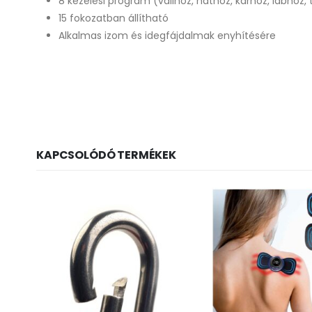
8 kezelési program (vállhoz, háthoz, karhoz, lábhoz,
15 fokozatban állítható
Alkalmas izom és idegfájdalmak enyhítésére
KAPCSOLÓDÓ TERMÉKEK