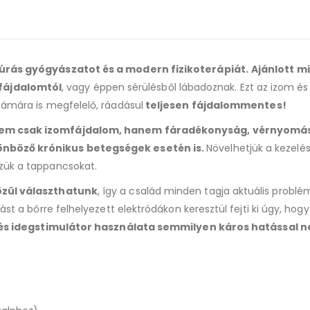
túrás gyógyászatot és a modern fizikoterápiát.
Ajánlott m
fájdalomtól
, vagy éppen sérülésből lábadoznak. Ezt az izom és
zámára is megfelelő, ráadásul
teljesen fájdalommentes!
 nem csak izomfájdalom, hanem fáradékonyság, vérnyomá
lönböző krónikus betegségek esetén is.
Növelhetjük a kezelé
zzük a tappancsokat.
közül választhatunk
, így a család minden tagja aktuális probl
ást a bőrre felhelyezett elektródákon keresztül fejti ki úgy, hog
és idegstimulátor használata semmilyen káros hatással n