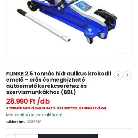
FLINKE 2,5 tonnás hidraulikus krokodil
emelő – erős és megbízható
autóemelő kerékcseréhez és
szervizmunkákhoz (BBL)
28.990
Ft
A TERMÉK MEGVÁSÁROLHATÓ: UTÁNVÉTTEL, BANKKÁRTYÁVAL
Már csak 4 db van raktáron!
Cikkszám:
12136551