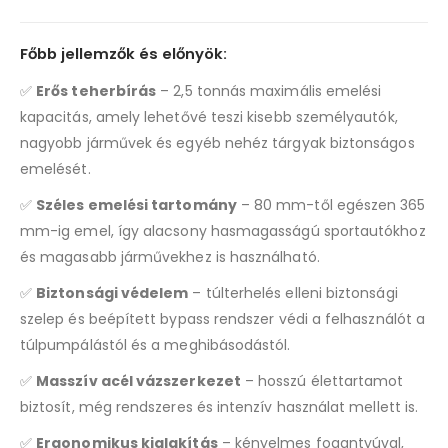
Főbb jellemzők és előnyök:
✅
Erős teherbírás
– 2,5 tonnás maximális emelési
kapacitás, amely lehetővé teszi kisebb személyautók,
nagyobb járművek és egyéb nehéz tárgyak biztonságos
emelését.
✅
Széles emelési tartomány
– 80 mm-től egészen 365
mm-ig emel, így alacsony hasmagasságú sportautókhoz
és magasabb járművekhez is használható.
✅
Biztonsági védelem
– túlterhelés elleni biztonsági
szelep és beépített bypass rendszer védi a felhasználót a
túlpumpálástól és a meghibásodástól.
✅
Masszív acél vázszerkezet
– hosszú élettartamot
biztosít, még rendszeres és intenzív használat mellett is.
✅
Ergonomikus kialakítás
– kényelmes fogantyúval,