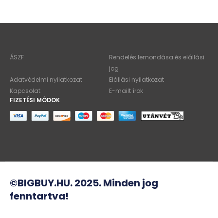
ÁSZF
Rendelés lemondása és elállási
jog
Adatvédelmi nyilatkozat
Elállási nyilatkozat
Kapcsolat
E-mailt írok
FIZETÉSI MÓDOK
©BIGBUY.HU. 2025. Minden jog
fenntartva!