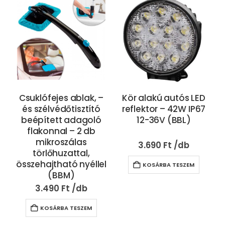
Csuklófejes ablak, –
Kör alakú autós LED
és szélvédőtisztító
reflektor – 42W IP67
beépített adagoló
12-36V (BBL)
flakonnal – 2 db
mikroszálas
3.690
Ft
törlőhuzattal,
összehajtható nyéllel
KOSÁRBA TESZEM
(BBM)
3.490
Ft
KOSÁRBA TESZEM