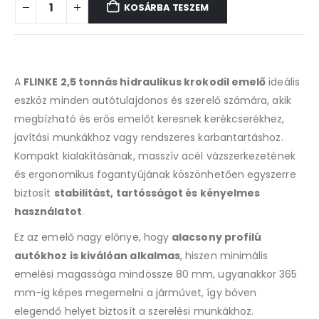
KOSÁRBA TESZEM
A
FLINKE 2,5 tonnás hidraulikus krokodil emelő
ideális
eszköz minden autótulajdonos és szerelő számára, akik
megbízható és erős emelőt keresnek kerékcserékhez,
javítási munkákhoz vagy rendszeres karbantartáshoz.
Kompakt kialakításának, masszív acél vázszerkezetének
és ergonomikus fogantyújának köszönhetően egyszerre
biztosít
stabilitást, tartósságot és kényelmes
használatot
.
Ez az emelő nagy előnye, hogy
alacsony profilú
autókhoz is kiválóan alkalmas
, hiszen minimális
emelési magassága mindössze 80 mm, ugyanakkor 365
mm-ig képes megemelni a járművet, így bőven
elegendő helyet biztosít a szerelési munkákhoz.