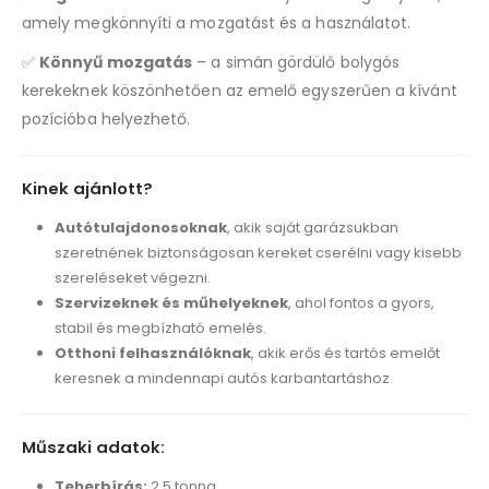
amely megkönnyíti a mozgatást és a használatot.
✅
Könnyű mozgatás
– a simán gördülő bolygós
kerekeknek köszönhetően az emelő egyszerűen a kívánt
pozícióba helyezhető.
Kinek ajánlott?
Autótulajdonosoknak
, akik saját garázsukban
szeretnének biztonságosan kereket cserélni vagy kisebb
szereléseket végezni.
Szervizeknek és műhelyeknek
, ahol fontos a gyors,
stabil és megbízható emelés.
Otthoni felhasználóknak
, akik erős és tartós emelőt
keresnek a mindennapi autós karbantartáshoz.
Műszaki adatok:
Teherbírás:
2,5 tonna