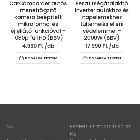
CarCamcorder autós
Feszültségátalakító
menetrögzítő
inverter autókhoz és
kamera beépített
napelemekhez
mikrofonnal és
túlterhelés elleni
éjjellátó funkcióval –
védelemmel –
1080p full HD (BBV)
2000W (BBV)
4.990
Ft
17.990
Ft
KOSÁRBA TESZEM
KOSÁRBA TESZEM
ÁSZF
Rendelés lemondása és elállási
jog