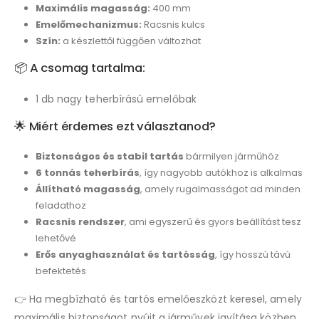
Maximális magasság:
400 mm
Emelőmechanizmus:
Racsnis kulcs
Szín:
a készlettől függően változhat
📦 A csomag tartalma:
1 db nagy teherbírású emelőbak
🌟 Miért érdemes ezt választanod?
Biztonságos és stabil tartás
bármilyen járműhöz
6 tonnás teherbírás
, így nagyobb autókhoz is alkalmas
Állítható magasság
, amely rugalmasságot ad minden
feladathoz
Racsnis rendszer
, ami egyszerű és gyors beállítást tesz
lehetővé
Erős anyaghasználat és tartósság
, így hosszú távú
befektetés
👉 Ha megbízható és tartós emelőeszközt keresel, amely
maximális biztonságot nyújt a járművek javítása közben,