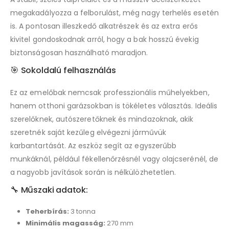
megakadályozza a felborulást, még nagy terhelés esetén
is. A pontosan illeszkedő alkatrészek és az extra erős
kivitel gondoskodnak arról, hogy a bak hosszú évekig
biztonságosan használható maradjon.
🎯 Sokoldalú felhasználás
Ez az emelőbak nemcsak professzionális műhelyekben,
hanem otthoni garázsokban is tökéletes választás. Ideális
szerelőknek, autószeretőknek és mindazoknak, akik
szeretnék saját kezűleg elvégezni járművük
karbantartását. Az eszköz segít az egyszerűbb
munkáknál, például fékellenőrzésnél vagy olajcserénél, de
a nagyobb javítások során is nélkülözhetetlen.
🔧 Műszaki adatok:
Teherbírás:
3 tonna
Minimális magasság:
270 mm