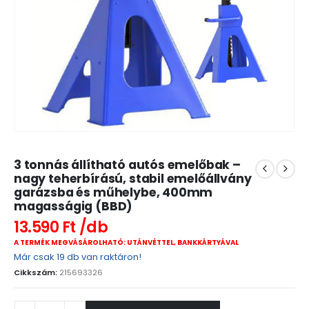
3 tonnás állítható autós emelőbak –
nagy teherbírású, stabil emelőállvány
garázsba és műhelybe, 400mm
magasságig (BBD)
13.590
Ft
A TERMÉK MEGVÁSÁROLHATÓ: UTÁNVÉTTEL, BANKKÁRTYÁVAL
Már csak 19 db van raktáron!
Cikkszám:
215693326