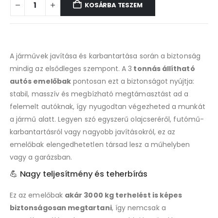
KOSÁRBA TESZEM
A járművek javítása és karbantartása során a biztonság
mindig az elsődleges szempont. A 3
tonnás állítható
autós emelőbak
pontosan ezt a biztonságot nyújtja:
stabil, masszív és megbízható megtámasztást ad a
felemelt autóknak, így nyugodtan végezheted a munkát
a jármű alatt. Legyen szó egyszerű olajcseréről, futómű-
karbantartásról vagy nagyobb javításokról, ez az
emelőbak elengedhetetlen társad lesz a műhelyben
vagy a garázsban.
💪 Nagy teljesítmény és teherbírás
Ez az emelőbak
akár 3000 kg terhelést is képes
biztonságosan megtartani
, így nemcsak a