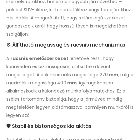
személyautókhoz, hanem a nagyobb járművekhez –
például SUV-okhoz, kisteherautókhoz vagy terepjárókhoz
– is ideális. A megerősített, nagy szilárdságú szerkezet
gondoskodik arról, hogy hosszú távon is megbízhatóan
szolgáljon.
⚙️ Állítható magasság és racsnis mechanizmus
A
racsnis emelőszerkezet
lehetővé teszi, hogy
könnyedén és biztonságosan állítsd be a kívánt
magasságot. A bak minimális magassága 270
mm
, míg a
maximális magassága 400
mm
, így rugalmasan
alkalmazkodik a különböző munkafolyamatokhoz. Ez a
széles tartomány biztosítja, hogy a járműved mindig
megfelelően legyen alátámasztva, bármilyen munkáról is
legyen szó.
🛡️ Stabil és biztonságos kialakítás
A stabil, széles talpfelület és a masszív acélszerkezet