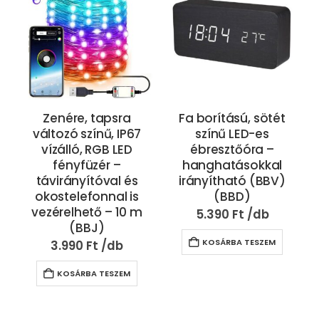
Zenére, tapsra
Fa borítású, sötét
változó színű, IP67
színű LED-es
p
vízálló, RGB LED
ébresztőóra –
fényfüzér –
hanghatásokkal
távirányítóval és
irányítható (BBV)
okostelefonnal is
(BBD)
vezérelhető – 10 m
5.390
Ft
(BBJ)
KOSÁRBA TESZEM
3.990
Ft
KOSÁRBA TESZEM