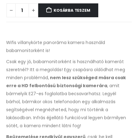
KOSÁRBA TESZEM
Wifis villanykörte panoráma kamera használd
babamonitorként is!
Csak egy jó, babamonitorként is használható kamerát
szeretnél? Itt a megoldás! Egy csapásra oldódhat meg
minden problémád,
nem lesz szükséged másra csak
erre a HD felbontású biztonsági kamerára
, amit
bármelyik E27-es foglalatba becsavarhatsz. Legyél
bárhol, bármikor okos telefonodon egy alkalmazás
segítségével megnézheted, hogy mi történik a
lakásodban. Infrás éjjellátó funkcióval legyen bármilyen
sötét, a kamera mindent látni fog!
Beüzemelése rendkívül egyszerű
, csak be kell