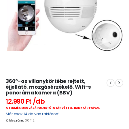
360°-os villanykörtébe rejtett,
éjjellátó, mozgásérzékelő, Wifi-s
panoráma kamera (BBV)
12.990
Ft
A TERMÉK MEGVÁSÁROLHATÓ: UTÁNVÉTTEL, BANKKÁRTYÁVAL
Már csak 14 db van raktáron!
Cikkszám:
00412