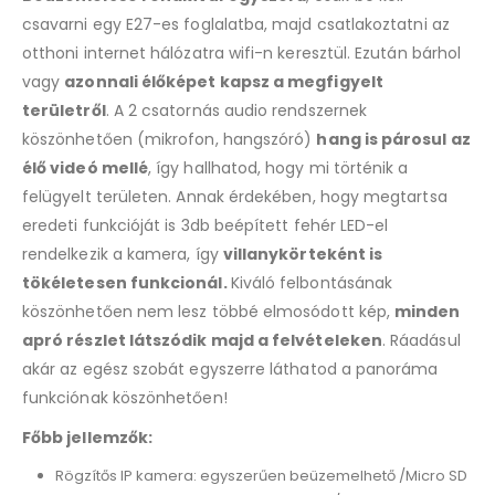
csavarni egy E27-es foglalatba, majd csatlakoztatni az
otthoni internet hálózatra wifi-n keresztül. Ezután bárhol
vagy
azonnali élőképet kapsz a megfigyelt
területről
. A 2 csatornás audio rendszernek
köszönhetően (mikrofon, hangszóró)
hang is párosul az
élő videó mellé
, így hallhatod, hogy mi történik a
felügyelt területen. Annak érdekében, hogy megtartsa
eredeti funkcióját is 3db beépített fehér LED-el
rendelkezik a kamera, így
villanykörteként is
tökéletesen funkcionál.
Kiváló felbontásának
köszönhetően nem lesz többé elmosódott kép,
minden
apró részlet látszódik majd a felvételeken
. Ráadásul
akár az egész szobát egyszerre láthatod a panoráma
funkciónak köszönhetően!
Főbb jellemzők:
Rögzítős IP kamera: egyszerűen beüzemelhető /Micro SD