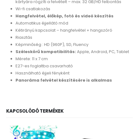
kártyára rögzíti a felvételt – max. 32 GB/HD felbontás
Wi-fi csatlakozás
Hangfelvétel, élőkép, fotó és videó készítés
Automatikus éjjellátó mód
Kétirányú kapcsolat – hangfelvétel + hangszóró
Riasztás
Képminőség : HD (960P), SD, Fluency
Széleskörű kompatibilitás:
Apple, Android, PC, Tablet
Mérete: 11 x 7 cm
E27-es foglaltba csavarható
Használható éjjeli fényként
Panoráma felvétel készítésére is alkalmas
KAPCSOLÓDÓ TERMÉKEK