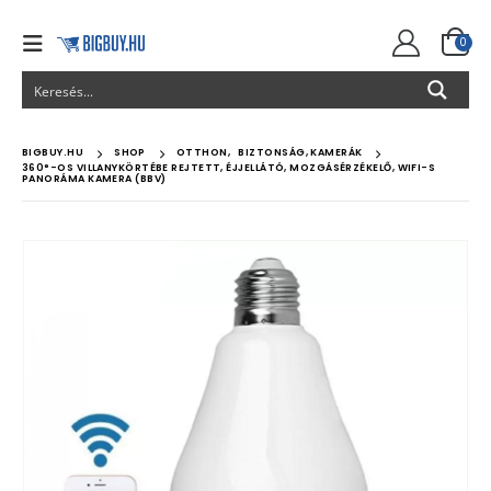
0
BIGBUY.HU
SHOP
OTTHON
,
BIZTONSÁG, KAMERÁK
360°-OS VILLANYKÖRTÉBE REJTETT, ÉJJELLÁTÓ, MOZGÁSÉRZÉKELŐ, WIFI-S
PANORÁMA KAMERA (BBV)