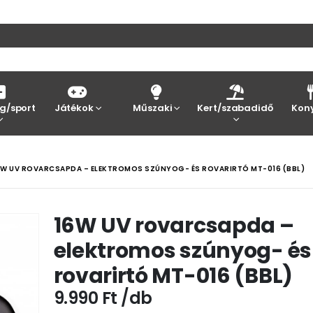
g/sport
Játékok
Műszaki
Kert/szabadidő
Kon
6W UV ROVARCSAPDA – ELEKTROMOS SZÚNYOG- ÉS ROVARIRTÓ MT-016 (BBL)
16W UV rovarcsapda –
elektromos szúnyog- és
rovarirtó MT-016 (BBL)
9.990
Ft