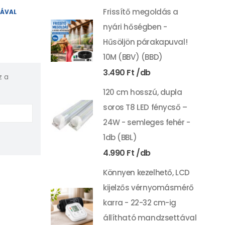
Frissítő megoldás a
YÁVAL
nyári hőségben -
Hűsöljön párakapuval!
10M (BBV) (BBD)
3.490
Ft
z a
120 cm hosszú, dupla
soros T8 LED fénycső –
24W - semleges fehér -
1db (BBL)
4.990
Ft
Könnyen kezelhető, LCD
kijelzős vérnyomásmérő
karra - 22-32 cm-ig
állítható mandzsettával