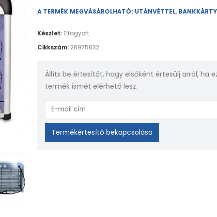
A TERMÉK MEGVÁSÁROLHATÓ: UTÁNVÉTTEL, BANKKÁRT
Készlet:
Elfogyott
Cikkszám:
26975632
Állíts be értesítőt, hogy elsőként értesülj arról, ha e
termék ismét elérhető lesz.
Enter
your
email
Termékértesítő bekapcsolása
address
to
join
the
waitlist
for
this