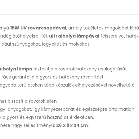
product
ményű
16W UV rovarcsapdával
, amely tökéletes megoldást kíná
endéglátóhelyekre. Két
ultraibolya lámpával
felszerelve, haté
éldául szúnyogokat, legyeket és molyokat.
aibolya lámpa
biztosítja a rovarok hatékony csalogatását.
rács garantálja a gyors és hatékony rovarirtást.
 nagyobb területeken több készülék elhelyezésével növelhető a
et biztosít a rovarok ellen.
yi anyagokat, így környezetbarát és egészségre ártalmatlan.
k a gyors és egyszerű használat érdekében.
enére nagy teljesítményű:
26 x 8 x 24 cm
.