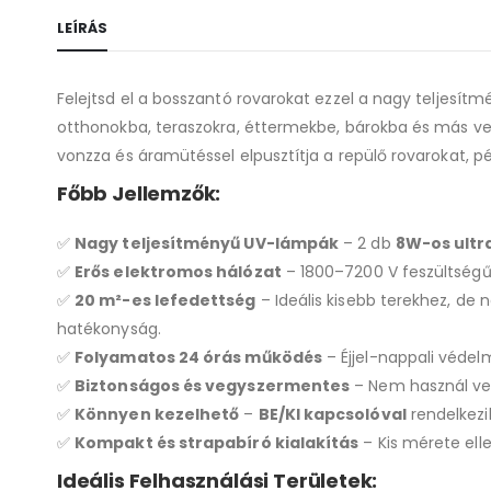
LEÍRÁS
Felejtsd el a bosszantó rovarokat ezzel a nagy teljesít
otthonokba, teraszokra, éttermekbe, bárokba és más v
vonzza és áramütéssel elpusztítja a repülő rovarokat, p
Főbb Jellemzők:
✅
Nagy teljesítményű UV-lámpák
– 2 db
8W-os ultr
✅
Erős elektromos hálózat
– 1800–7200 V feszültségű 
✅
20 m²-es lefedettség
– Ideális kisebb terekhez, de
hatékonyság.
✅
Folyamatos 24 órás működés
– Éjjel-nappali védelm
✅
Biztonságos és vegyszermentes
– Nem használ veg
✅
Könnyen kezelhető
–
BE/KI kapcsolóval
rendelkezi
✅
Kompakt és strapabíró kialakítás
– Kis mérete ell
Ideális Felhasználási Területek: