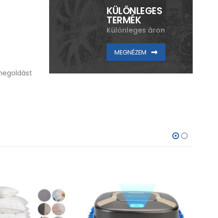
KÜLÖNLEGES
TERMÉK
Különleges áron
MEGNÉZEM
megoldást