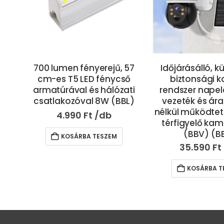
57
Időjárásálló, kültéri, Wifi
Zenére, tapsra
ő
biztonsági kamera
színű, IP67 vízál
ati
rendszer napelemmel –
fényfüzér – távi
L)
vezeték és áramforrás
és okostelefo
nélkül működtethető okos
vezérelhető – 1
térfigyelő kamera (FX)
3.990
Ft
(BBV) (BBD)
35.590
Ft
KOSÁRBA T
KOSÁRBA TESZEM