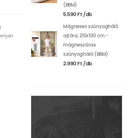
(BBM)
5.590
Ft
Mágneses szúnyogháló
l
ajtóra, 210x100 cm -
konyan
mágneszáras
szúnyogháló (BBM)
2.990
Ft