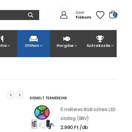
Szia!
0
Fiókom
yha
Otthon
Horgász
Szórakozás
KIEMELT TERMÉKEINK
5 méteres RGB színes LED
szalag (BBV)
2.990
Ft