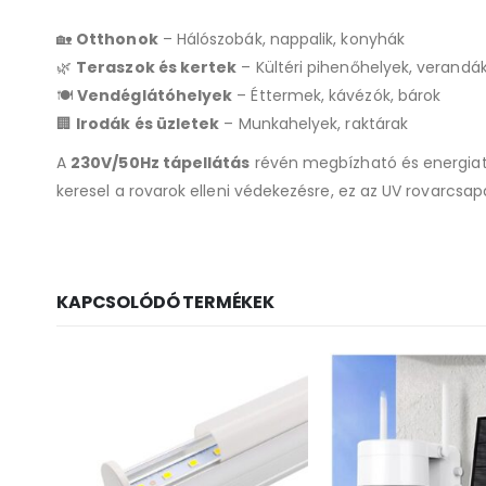
🏡
Otthonok
– Hálószobák, nappalik, konyhák
🌿
Teraszok és kertek
– Kültéri pihenőhelyek, verandá
🍽
Vendéglátóhelyek
– Éttermek, kávézók, bárok
🏢
Irodák és üzletek
– Munkahelyek, raktárak
A
230V/50Hz tápellátás
révén megbízható és energiat
keresel a rovarok elleni védekezésre, ez az UV rovarcsap
KAPCSOLÓDÓ TERMÉKEK