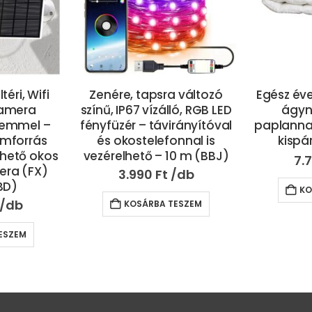
 változó
Egész éves, 3 db-os natúr
Automata 
ló, RGB LED
ágynemű szett –
db cser
rányítóval
paplannal, nagypárnával,
intellig
nnal is
kispárnával (BBA)
gép diff
0 m (BBJ)
7.790
Ft
15.
KOSÁRBA TESZEM
ESZEM
KO