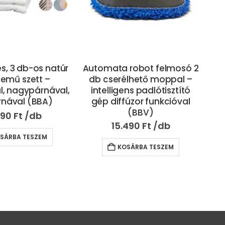
robot felmosó 2
Vezeték nélküli,
élhető moppal –
akkumulátoros álló
ens padlótisztító
porszívó HEPA szűrővel –
úzor funkcióval
autó és lakás takarításhoz
fé
(BBV)
is rendkívül praktikus –
120W (BBV)
vil
490
Ft
12.990
Ft
SÁRBA TESZEM
KOSÁRBA TESZEM