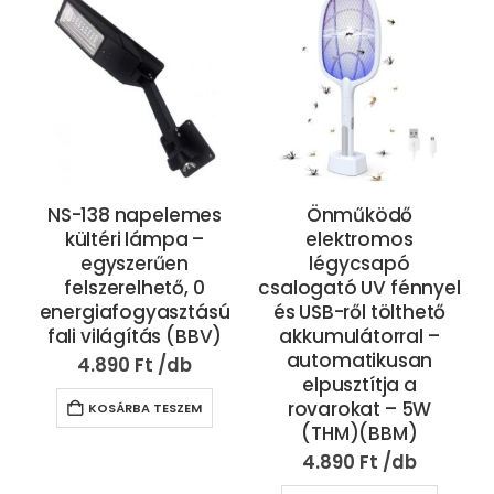
NS-138 napelemes
Önműködő
kültéri lámpa –
elektromos
egyszerűen
légycsapó
felszerelhető, 0
csalogató UV fénnyel
energiafogyasztású
és USB-ről tölthető
fali világítás (BBV)
akkumulátorral –
automatikusan
4.890
Ft
elpusztítja a
rovarokat – 5W
KOSÁRBA TESZEM
(THM)(BBM)
4.890
Ft