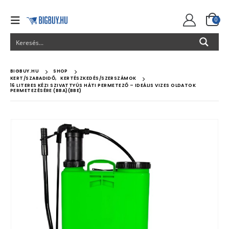
0
BIGBUY.HU
SHOP
KERT/SZABADIDŐ
,
KERTÉSZKEDÉS/SZERSZÁMOK
16 LITERES KÉZI SZIVATTYÚS HÁTI PERMETEZŐ – IDEÁLIS VIZES OLDATOK
PERMETEZÉSÉRE (BBA)(BBE)