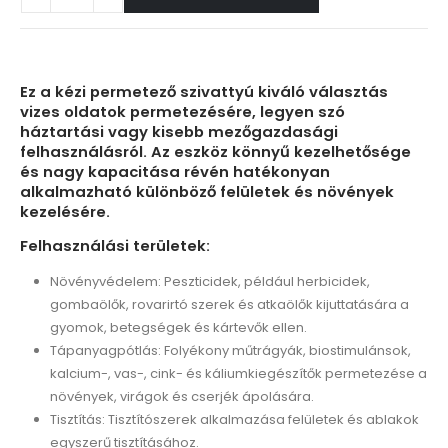
Ez a kézi permetező szivattyú kiváló választás
vizes oldatok permetezésére, legyen szó
háztartási vagy kisebb mezőgazdasági
felhasználásról. Az eszköz könnyű kezelhetősége
és nagy kapacitása révén hatékonyan
alkalmazható különböző felületek és növények
kezelésére.
Felhasználási területek:
Növényvédelem: Peszticidek, például herbicidek,
gombaölők, rovarirtó szerek és atkaölők kijuttatására a
gyomok, betegségek és kártevők ellen.
Tápanyagpótlás: Folyékony műtrágyák, biostimulánsok,
kalcium-, vas-, cink- és káliumkiegészítők permetezése a
növények, virágok és cserjék ápolására.
Tisztítás: Tisztítószerek alkalmazása felületek és ablakok
egyszerű tisztításához.