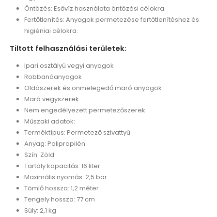
Öntözés: Esővíz használata öntözési célokra.
Fertőtlenítés: Anyagok permetezése fertőtlenítéshez és
higiéniai célokra.
Tiltott felhasználási területek:
Ipari osztályú vegyi anyagok
Robbanóanyagok
Oldószerek és önmelegedő maró anyagok
Maró vegyszerek
Nem engedélyezett permetezőszerek
Műszaki adatok:
Terméktípus: Permetező szivattyú
Anyag: Polipropilén
Szín: Zöld
Tartály kapacitás: 16 liter
Maximális nyomás: 2,5 bar
Tömlő hossza: 1,2 méter
Tengely hossza: 77 cm
Súly: 2,1 kg