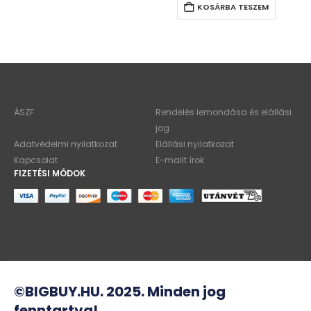
KOSÁRBA TESZEM
ÁSZF
Rendelés lemondása és elállási
jog
Adatvédelmi nyilatkozat
Elállási nyilatkozat
Kapcsolat
E-mailt írok
FIZETÉSI MÓDOK
©BIGBUY.HU. 2025. Minden jog
fenntartva!