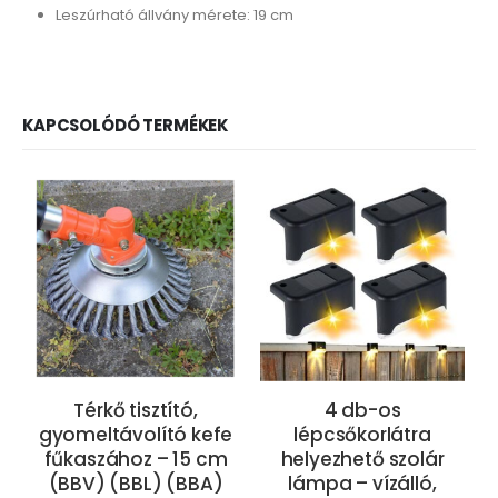
Leszúrható állvány mérete: 19 cm
KAPCSOLÓDÓ TERMÉKEK
Térkő tisztító,
4 db-os
gyomeltávolító kefe
lépcsőkorlátra
fűkaszához – 15 cm
helyezhető szolár
(BBV) (BBL) (BBA)
lámpa – vízálló,