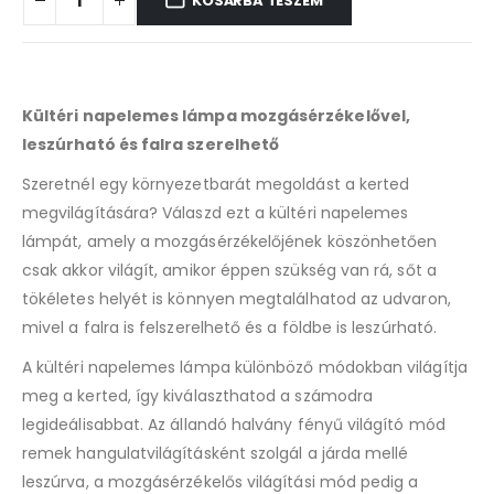
KOSÁRBA TESZEM
Kültéri napelemes lámpa mozgásérzékelővel,
leszúrható és falra szerelhető
Szeretnél egy környezetbarát megoldást a kerted
megvilágítására? Válaszd ezt a kültéri napelemes
lámpát, amely a mozgásérzékelőjének köszönhetően
csak akkor világít, amikor éppen szükség van rá, sőt a
tökéletes helyét is könnyen megtalálhatod az udvaron,
mivel a falra is felszerelhető és a földbe is leszúrható.
A kültéri napelemes lámpa különböző módokban világítja
meg a kerted, így kiválaszthatod a számodra
legideálisabbat. Az állandó halvány fényű világító mód
remek hangulatvilágításként szolgál a járda mellé
leszúrva, a mozgásérzékelős világítási mód pedig a