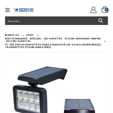
0
BIGBUY.HU
SHOP
KERT/SZABADIDŐ
,
MŰSZAKI
,
LED VILÁGÍTÁS
,
SZOLÁR, NAPELEMES LÁMPÁK
,
KÜLTÉRI VILÁGÍTÁS
YT-150 2IN1 LESZÚRHATÓ ÉS FALRA SZERELHETŐ LED-ES MOZGÁSÉRZÉKELŐS,
TÁVIRÁNYÍTÓS SZOLÁR LÁMPA (BBV)