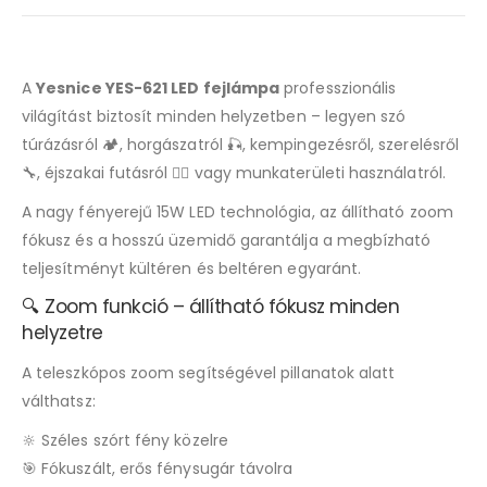
A
Yesnice YES-621 LED fejlámpa
professzionális
világítást biztosít minden helyzetben – legyen szó
túrázásról 🏕, horgászatról 🎣, kempingezésről, szerelésről
🔧, éjszakai futásról 🏃‍♂️ vagy munkaterületi használatról.
A nagy fényerejű 15W LED technológia, az állítható zoom
fókusz és a hosszú üzemidő garantálja a megbízható
teljesítményt kültéren és beltéren egyaránt.
🔍 Zoom funkció – állítható fókusz minden
helyzetre
A teleszkópos zoom segítségével pillanatok alatt
válthatsz:
🔆 Széles szórt fény közelre
🎯 Fókuszált, erős fénysugár távolra