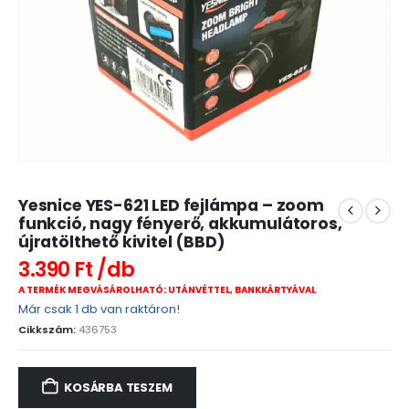
Yesnice YES-621 LED fejlámpa – zoom
funkció, nagy fényerő, akkumulátoros,
újratölthető kivitel (BBD)
3.390
Ft
A TERMÉK MEGVÁSÁROLHATÓ: UTÁNVÉTTEL, BANKKÁRTYÁVAL
Már csak 1 db van raktáron!
Cikkszám:
436753
KOSÁRBA TESZEM