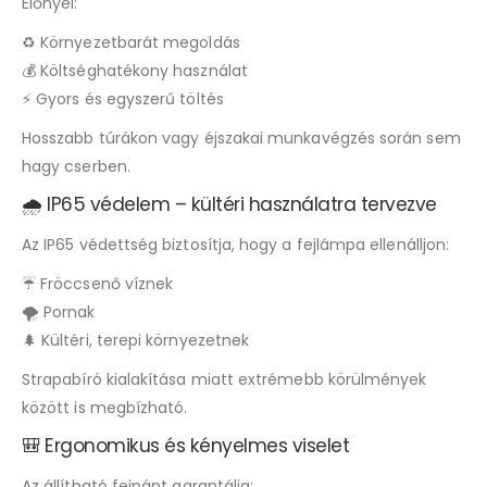
Előnyei:
♻️ Környezetbarát megoldás
💰 Költséghatékony használat
⚡ Gyors és egyszerű töltés
Hosszabb túrákon vagy éjszakai munkavégzés során sem
hagy cserben.
🌧️ IP65 védelem – kültéri használatra tervezve
Az IP65 védettség biztosítja, hogy a fejlámpa ellenálljon:
☔ Fröccsenő víznek
🌪 Pornak
🌲 Kültéri, terepi környezetnek
Strapabíró kialakítása miatt extrémebb körülmények
között is megbízható.
🎒 Ergonomikus és kényelmes viselet
Az állítható fejpánt garantálja: