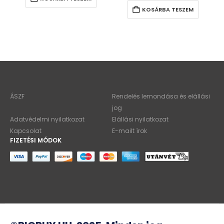
KOSÁRBA TESZEM
ÁSZF
Rendelés lemondása és elállási
jog
Adatvédelmi nyilatkozat
Elállási nyilatkozat
Kapcsolat
E-mailt írok
FIZETÉSI MÓDOK