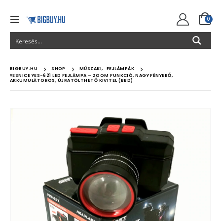
0
BIGBUY.HU
SHOP
MŰSZAKI
,
FEJLÁMPÁK
YESNICE YES-621 LED FEJLÁMPA – ZOOM FUNKCIÓ, NAGY FÉNYERŐ,
AKKUMULÁTOROS, ÚJRATÖLTHETŐ KIVITEL (BBD)