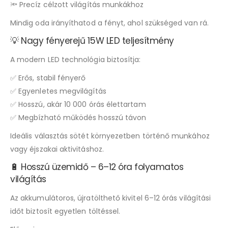
🔦 Precíz célzott világítás munkákhoz
Mindig oda irányíthatod a fényt, ahol szükséged van rá.
💡 Nagy fényerejű 15W LED teljesítmény
A modern LED technológia biztosítja:
✅ Erős, stabil fényerő
✅ Egyenletes megvilágítás
✅ Hosszú, akár 10 000 órás élettartam
✅ Megbízható működés hosszú távon
Ideális választás sötét környezetben történő munkához
vagy éjszakai aktivitáshoz.
🔋 Hosszú üzemidő – 6–12 óra folyamatos
világítás
Az akkumulátoros, újratölthető kivitel 6–12 órás világítási
időt biztosít egyetlen töltéssel.