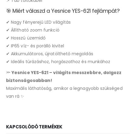
📌 1 db töltőkábel
🎯 Miért válaszd a Yesnice YES-621 fejlámpát?
✔ Nagy fényerejű LED világítás
✔ Állítható zoom funkció
✔ Hosszú üzemidő
✔ IP65 víz- és porálló kivitel
✔ Akkumulátoros, újratölthető megoldás
✔ Ideális túrázáshoz, horgászathoz és munkához
🔦
Yesnice YES-621 – világíts messzebbre, dolgozz
biztonságosabban!
Maximális láthatóság, amikor a legnagyobb szükséged
van rá ✨
KAPCSOLÓDÓ TERMÉKEK