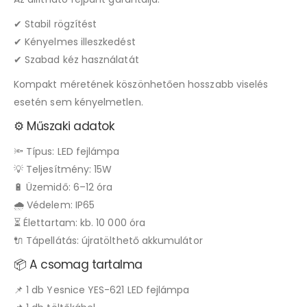
✔ Stabil rögzítést
✔ Kényelmes illeszkedést
✔ Szabad kéz használatát
Kompakt méretének köszönhetően hosszabb viselés
esetén sem kényelmetlen.
⚙️ Műszaki adatok
🔦 Típus: LED fejlámpa
💡 Teljesítmény: 15W
🔋 Üzemidő: 6–12 óra
🌧️ Védelem: IP65
⏳ Élettartam: kb. 10 000 óra
🔌 Tápellátás: újratölthető akkumulátor
📦 A csomag tartalma
📌 1 db Yesnice YES-621 LED fejlámpa