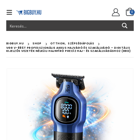
0
BIGBUY.HU
SHOP
OTTHON
,
SZÉPSÉGÁPOLÁS
VGR V-886T PROFESSZIONÁLIS AKKUS HAJVÁGÓ ÉS SZAKÁLLVÁGÓ – DIGITÁLIS
KIJELZŐS VEZETÉK NÉLKÜLI HAJNYÍRÓ PRECÍZ HAJ- ÉS SZAKÁLLVÁGÁSHOZ (BBD)