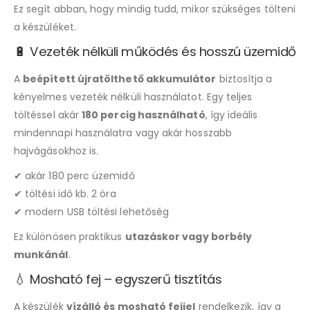
Ez segít abban, hogy mindig tudd, mikor szükséges tölteni
a készüléket.
🔋 Vezeték nélküli működés és hosszú üzemidő
A
beépített újratölthető akkumulátor
biztosítja a
kényelmes vezeték nélküli használatot. Egy teljes
töltéssel akár
180 percig használható
, így ideális
mindennapi használatra vagy akár hosszabb
hajvágásokhoz is.
✔ akár 180 perc üzemidő
✔ töltési idő kb. 2 óra
✔ modern USB töltési lehetőség
Ez különösen praktikus
utazáskor vagy borbély
munkánál
.
💧 Mosható fej – egyszerű tisztítás
A készülék
vízálló és mosható fejjel
rendelkezik, így a