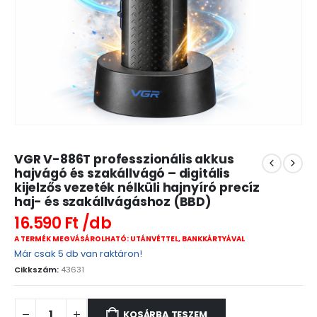
VGR V-886T professzionális akkus
hajvágó és szakállvágó – digitális
kijelzős vezeték nélküli hajnyíró precíz
haj- és szakállvágáshoz (BBD)
16.590
Ft
A TERMÉK MEGVÁSÁROLHATÓ: UTÁNVÉTTEL, BANKKÁRTYÁVAL
Már csak 5 db van raktáron!
Cikkszám:
43631
KOSÁRBA TESZEM