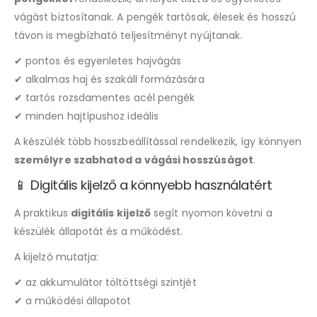
vágást biztosítanak. A pengék tartósak, élesek és hosszú
távon is megbízható teljesítményt nyújtanak.
✔ pontos és egyenletes hajvágás
✔ alkalmas haj és szakáll formázására
✔ tartós rozsdamentes acél pengék
✔ minden hajtípushoz ideális
A készülék több hosszbeállítással rendelkezik, így könnyen
személyre szabhatod a vágási hosszúságot
.
📱 Digitális kijelző a könnyebb használatért
A praktikus
digitális kijelző
segít nyomon követni a
készülék állapotát és a működést.
A kijelző mutatja:
✔ az akkumulátor töltöttségi szintjét
✔ a működési állapotot