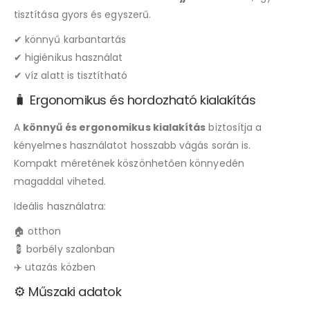
tisztítása gyors és egyszerű.
✔ könnyű karbantartás
✔ higiénikus használat
✔ víz alatt is tisztítható
🧳 Ergonomikus és hordozható kialakítás
A
könnyű és ergonomikus kialakítás
biztosítja a
kényelmes használatot hosszabb vágás során is.
Kompakt méretének köszönhetően könnyedén
magaddal viheted.
Ideális használatra:
🏠 otthon
💈 borbély szalonban
✈️ utazás közben
⚙️ Műszaki adatok