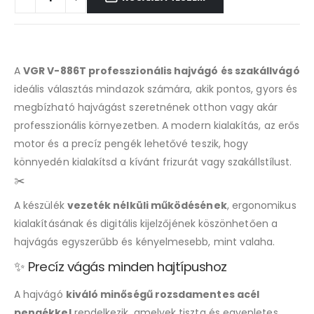
A
VGR V-886T professzionális hajvágó és szakállvágó
ideális választás mindazok számára, akik pontos, gyors és
megbízható hajvágást szeretnének otthon vagy akár
professzionális környezetben. A modern kialakítás, az erős
motor és a precíz pengék lehetővé teszik, hogy
könnyedén kialakítsd a kívánt frizurát vagy szakállstílust.
✂️
A készülék
vezeték nélküli működésének
, ergonomikus
kialakításának és digitális kijelzőjének köszönhetően a
hajvágás egyszerűbb és kényelmesebb, mint valaha.
✨ Precíz vágás minden hajtípushoz
A hajvágó
kiváló minőségű rozsdamentes acél
pengékkel
rendelkezik, amelyek tiszta és egyenletes