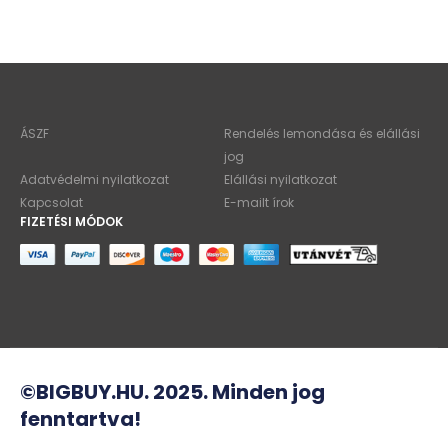
ÁSZF
Rendelés lemondása és elállási
jog
Adatvédelmi nyilatkozat
Elállási nyilatkozat
Kapcsolat
E-mailt írok
FIZETÉSI MÓDOK
©BIGBUY.HU. 2025. Minden jog
fenntartva!