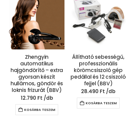
Zhengyin
Állítható sebességű,
automatikus
professzionális
hajgöndörítő – extra
körömcsiszoló gép
gyorsan készít
pedállal és 12 csiszoló
hullámos, göndör és
fejjel (BBV)
loknis frizurát (BBV)
28.490
Ft
12.790
Ft
KOSÁRBA TESZEM
KOSÁRBA TESZEM