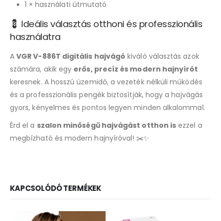
1 × használati útmutató
💈 Ideális választás otthoni és professzionális
használatra
A
VGR V-886T digitális hajvágó
kiváló választás azok
számára, akik egy
erős, precíz és modern hajnyírót
keresnek. A hosszú üzemidő, a vezeték nélküli működés
és a professzionális pengék biztosítják, hogy a hajvágás
gyors, kényelmes és pontos legyen minden alkalommal.
Érd el a
szalon minőségű hajvágást otthon is
ezzel a
megbízható és modern hajnyíróval! ✂️✨
KAPCSOLÓDÓ TERMÉKEK