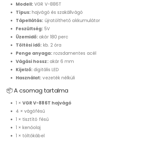
Modell:
VGR V-886T
Típus:
hajvágó és szakállvágó
Tápellátás:
újratölthető akkumulátor
Feszültség:
5V
Üzemidő:
akár 180 perc
Töltési idő:
kb. 2 óra
Penge anyaga:
rozsdamentes acél
Vágási hossz:
akár 6 mm
Kijelző:
digitális LED
Használat:
vezeték nélküli
📦 A csomag tartalma
1 ×
VGR V-886T hajvágó
4 × vágófésű
1 × tisztító fésű
1 × kenőolaj
1 × töltőkábel