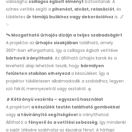
valósághű
csillagos égbolt élményt
biztosítanak. A
színes vetítés segíti a
pihenést, alvást, relaxációt
, és
tökéletes
űr témájú bulikhoz vagy dekorációhoz
is. 🌌
✨
🛰️ Mozgatható űrhajós dizájn a teljes szabadságért
A projektor az
űrhajós sisakjában
található, amely
360°-ban elforgatható, így a csillagos égbolt vetítése
bárhová irányítható
. Az állítható űrhajós karok és a
levehető alap lehetővé teszik, hogy
bármilyen
felületen stabilan elhelyezd
a készüléket. Így a
projektor tökéletesen alkalmazkodik a szobádhoz, legyen
szó falról, mennyezetről vagy asztalról. 🛸
📡 Kétirányú vezérlés – egyszerű használat
A projektort
a készülék testén található gombokkal
vagy
a távirányító segítségével
is irányíthatod.
Állítható a
fényerő és a vetítési sebesség
, így mindenki
a saját ízlésére szabhatja az éjszakai fényt. A hátlapi