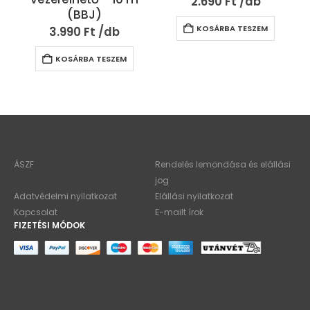
2.690
Ft
(BBJ)
KOSÁRBA TESZEM
3.990
Ft
KOSÁRBA TESZEM
ÁSZF
Rendelés lemondása és elállási
jog
Adatvédelmi nyilatkozat
Elállási nyilatkozat
Kapcsolat
E-mailt írok
FIZETÉSI MÓDOK