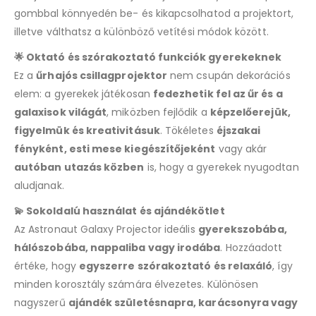
gombbal könnyedén be- és kikapcsolhatod a projektort,
illetve válthatsz a különböző vetítési módok között.
🌟 Oktató és szórakoztató funkciók gyerekeknek
Ez a
űrhajós csillagprojektor
nem csupán dekorációs
elem: a gyerekek játékosan
fedezhetik fel az űr és a
galaxisok világát
, miközben fejlődik a
képzelőerejük,
figyelmük és kreativitásuk
. Tökéletes
éjszakai
fényként, esti mese kiegészítőjeként
vagy akár
autóban utazás közben
is, hogy a gyerekek nyugodtan
aludjanak.
💫 Sokoldalú használat és ajándékötlet
Az Astronaut Galaxy Projector ideális
gyerekszobába,
hálószobába, nappaliba vagy irodába
. Hozzáadott
értéke, hogy
egyszerre szórakoztató és relaxáló
, így
minden korosztály számára élvezetes. Különösen
nagyszerű
ajándék születésnapra, karácsonyra vagy