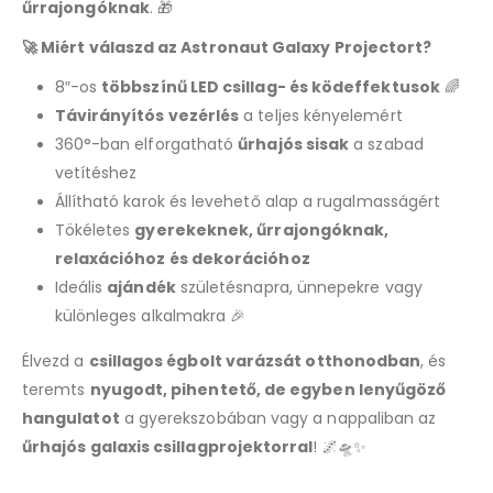
űrrajongóknak
. 🎁
🚀 Miért válaszd az Astronaut Galaxy Projectort?
8″-os
többszínű LED csillag- és ködeffektusok
🌈
Távirányítós vezérlés
a teljes kényelemért
360°-ban elforgatható
űrhajós sisak
a szabad
vetítéshez
Állítható karok és levehető alap a rugalmasságért
Tökéletes
gyerekeknek, űrrajongóknak,
relaxációhoz és dekorációhoz
Ideális
ajándék
születésnapra, ünnepekre vagy
különleges alkalmakra 🎉
Élvezd a
csillagos égbolt varázsát otthonodban
, és
teremts
nyugodt, pihentető, de egyben lenyűgöző
hangulatot
a gyerekszobában vagy a nappaliban az
űrhajós galaxis csillagprojektorral
! 🌌🛸✨