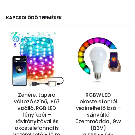
KAPCSOLÓDÓ TERMÉKEK
Zenére, tapsra
RGBW LED
változó színű, IP67
okostelefonról
vízálló, RGB LED
vezérelhető izzó –
fényfüzér –
színváltó
t
távirányítóval és
üzemmóddal, 9W
okostelefonnal is
(BBV)
vezérelhető – 10 m