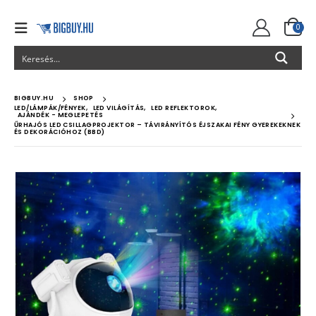
0
BIGBUY.HU
SHOP
LED/LÁMPÁK/FÉNYEK
,
LED VILÁGÍTÁS
,
LED REFLEKTOROK
,
AJÁNDÉK - MEGLEPETÉS
ŰRHAJÓS LED CSILLAGPROJEKTOR – TÁVIRÁNYÍTÓS ÉJSZAKAI FÉNY GYEREKEKNEK
ÉS DEKORÁCIÓHOZ (BBD)