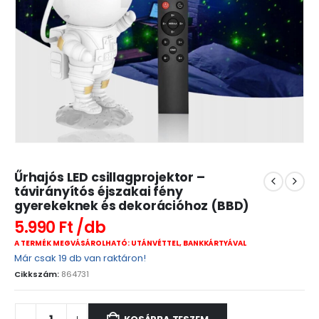
Űrhajós LED csillagprojektor –
távirányítós éjszakai fény
gyerekeknek és dekorációhoz (BBD)
5.990
Ft
A TERMÉK MEGVÁSÁROLHATÓ: UTÁNVÉTTEL, BANKKÁRTYÁVAL
Már csak 19 db van raktáron!
Cikkszám:
864731