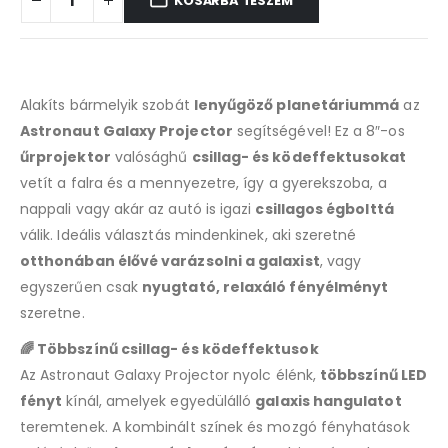
KOSÁRBA TESZEM
Alakíts bármelyik szobát
lenyűgöző planetáriummá
az
Astronaut Galaxy Projector
segítségével! Ez a 8″-os
űrprojektor
valósághű
csillag- és ködeffektusokat
vetít a falra és a mennyezetre, így a gyerekszoba, a
nappali vagy akár az autó is igazi
csillagos égbolttá
válik. Ideális választás mindenkinek, aki szeretné
otthonában élővé varázsolni a galaxist
, vagy
egyszerűen csak
nyugtató, relaxáló fényélményt
szeretne.
🌈 Többszínű csillag- és ködeffektusok
Az Astronaut Galaxy Projector nyolc élénk,
többszínű LED
fényt
kínál, amelyek egyedülálló
galaxis hangulatot
teremtenek. A kombinált színek és mozgó fényhatások