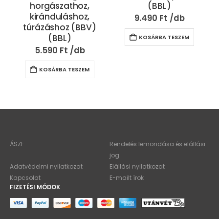
horgászathoz,
(BBL)
kiránduláshoz,
9.490
Ft
túrázáshoz (BBV)
(BBL)
KOSÁRBA TESZEM
5.590
Ft
KOSÁRBA TESZEM
ÁSZF
Rendelés lemondása és elállási
jog
Adatvédelmi nyilatkozat
Elállási nyilatkozat
Kapcsolat
E-mailt írok
FIZETÉSI MÓDOK