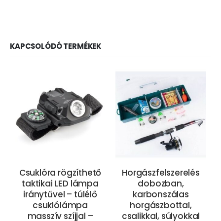
KAPCSOLÓDÓ TERMÉKEK
Csuklóra rögzíthető
Horgászfelszerelés
taktikai LED lámpa
dobozban,
iránytűvel – túlélő
karbonszálas
csuklólámpa
horgászbottal,
masszív szíjjal –
csalikkal, súlyokkal