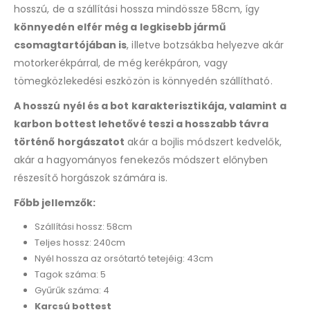
hosszú, de a szállítási hossza mindössze 58cm, így
könnyedén elfér még a legkisebb jármű
csomagtartójában is
, illetve botzsákba helyezve akár
motorkerékpárral, de még kerékpáron, vagy
tömegközlekedési eszközön is könnyedén szállítható.
A hosszú nyél és a bot karakterisztikája, valamint a
karbon bottest lehetővé teszi a hosszabb távra
történő horgászatot
akár a bojlis módszert kedvelők,
akár a hagyományos fenekezős módszert előnyben
részesítő horgászok számára is.
Főbb jellemzők:
Szállítási hossz: 58cm
Teljes hossz: 240cm
Nyél hossza az orsótartó tetejéig: 43cm
Tagok száma: 5
Gyűrűk száma: 4
Karcsú bottest