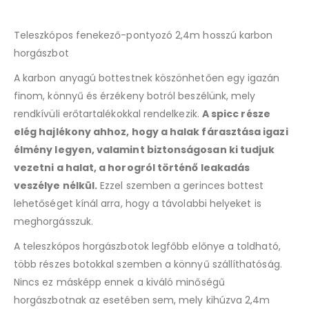
Teleszkópos fenekező-pontyozó 2,4m hosszú karbon
horgászbot
A karbon anyagú bottestnek köszönhetően egy igazán
finom, könnyű és érzékeny botról beszélünk, mely
rendkívüli erőtartalékokkal rendelkezik.
A spicc része
elég hajlékony ahhoz, hogy a halak fárasztása igazi
élmény legyen, valamint biztonságosan ki tudjuk
vezetni a halat, a horogról történő leakadás
veszélye nélkül.
Ezzel szemben a gerinces bottest
lehetőséget kínál arra, hogy a távolabbi helyeket is
meghorgásszuk.
A teleszkópos horgászbotok legfőbb előnye a toldható,
több részes botokkal szemben a könnyű szállíthatóság.
Nincs ez másképp ennek a kiváló minőségű
horgászbotnak az esetében sem, mely kihúzva 2,4m