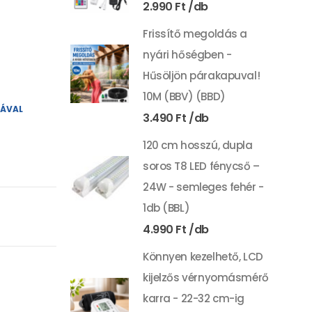
2.990
Ft
Frissítő megoldás a
nyári hőségben -
Hűsöljön párakapuval!
10M (BBV) (BBD)
YÁVAL
3.490
Ft
120 cm hosszú, dupla
soros T8 LED fénycső –
24W - semleges fehér -
1db (BBL)
4.990
Ft
Könnyen kezelhető, LCD
kijelzős vérnyomásmérő
karra - 22-32 cm-ig