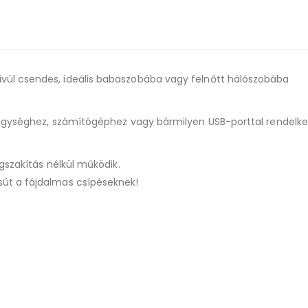
ül csendes, ideális babaszobába vagy felnőtt hálószobába
pegységhez, számítógéphez vagy bármilyen USB-porttal rendelk
gszakítás nélkül működik.
út a fájdalmas csípéseknek!