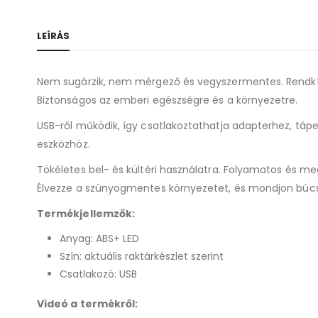
LEÍRÁS
Nem sugárzik, nem mérgező és vegyszermentes. Rendkív
Biztonságos az emberi egészségre és a környezetre.
USB-ről működik, így csatlakoztathatja adapterhez, tá
eszközhöz.
Tökéletes bel- és kültéri használatra. Folyamatos és me
Élvezze a szúnyogmentes környezetet, és mondjon búcs
Termékjellemzők:
Anyag: ABS+ LED
Szín: aktuális raktárkészlet szerint
Csatlakozó: USB
Videó a termékről: