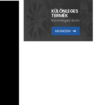
KÜLÖNLEGES
TERMÉK
Különleges áron
MEGNÉZEM