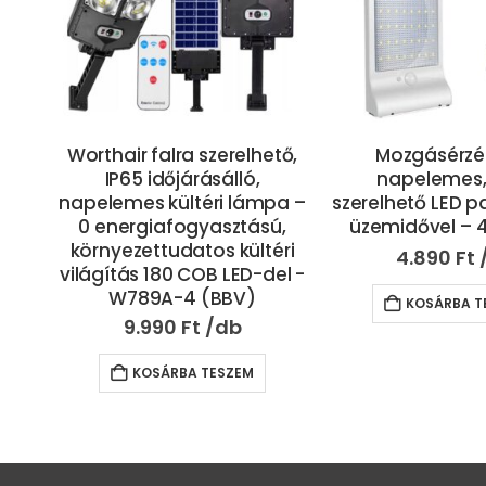
ár
Worthair falra szerelhető,
Mozgásérzék
IP65 időjárásálló,
napelemes, 
res
napelemes kültéri lámpa –
szerelhető LED p
a,
0 energiafogyasztású,
üzemidővel – 
 is
környezettudatos kültéri
4.890
Ft
világítás 180 COB LED-del -
W789A-4 (BBV)
KOSÁRBA T
9.990
Ft
KOSÁRBA TESZEM