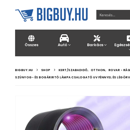
Összes
Autó
Barkács
Egészsé
BIGBUY.HU
SHOP
KERT/SZABADIDŐ
,
OTTHON
,
ROVAR - RÁ
SZÚNYOG- ÉS BOGÁRIRTÓ LÁMPA CSALOGATÓ UV FÉNNYEL ÉS LÉGÖRV