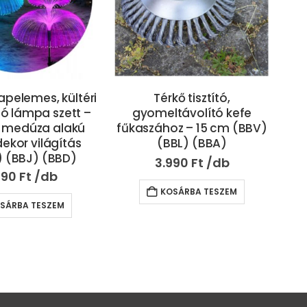
apelemes, kültéri
Térkő tisztító,
tó lámpa szett –
gyomeltávolító kefe
vez
 medúza alakú
fűkaszához – 15 cm (BBV)
e
 dekor világítás
(BBL) (BBA)
) (BBJ) (BBD)
k
3.990
Ft
mo
490
Ft
KOSÁRBA TESZEM
SÁRBA TESZEM