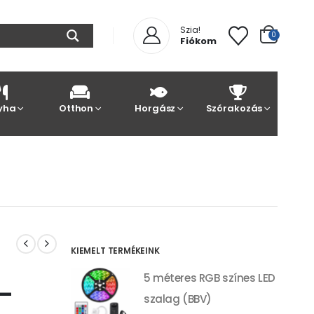
Szia!
0
Fiókom
yha
Otthon
Horgász
Szórakozás
KIEMELT TERMÉKEINK
5 méteres RGB színes LED
 –
szalag (BBV)