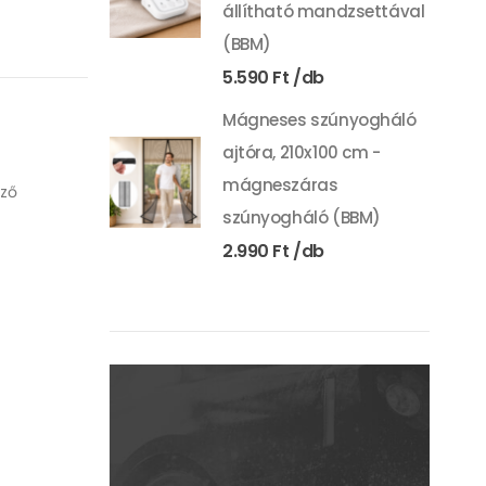
állítható mandzsettával
(BBM)
5.590
Ft
Mágneses szúnyogháló
ajtóra, 210x100 cm -
mágneszáras
ező
szúnyogháló (BBM)
2.990
Ft