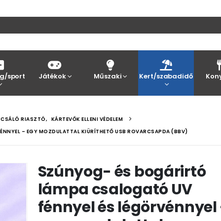
g/sport
Játékok
Műszaki
Kert/szabadidő
Kon
GCSÁLÓ RIASZTÓ
,
KÁRTEVŐK ELLENI VÉDELEM
ÉNNYEL – EGY MOZDULATTAL KIÜRÍTHETŐ USB ROVARCSAPDA (BBV)
Szúnyog- és bogárirtó
lámpa csalogató UV
fénnyel és légörvénnyel