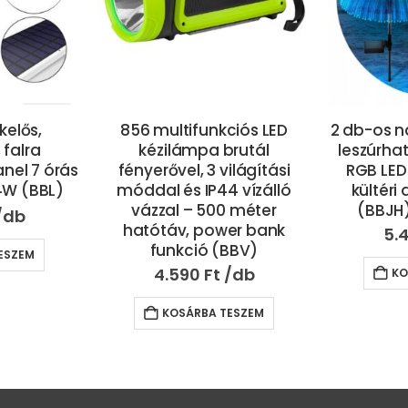
elős,
856 multifunkciós LED
2 db-os n
falra
kézilámpa brutál
leszúrha
anel 7 órás
fényerővel, 3 világítási
RGB LED
4W (BBL)
móddal és IP44 vízálló
kültéri
vázzal – 500 méter
(BBJH
hatótáv, power bank
5.
funkció (BBV)
ESZEM
4.590
Ft
KO
KOSÁRBA TESZEM