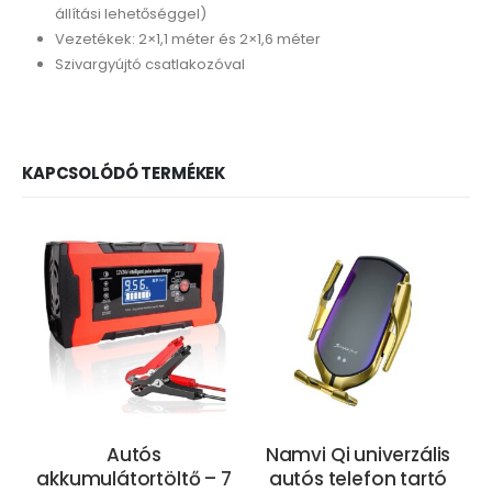
állítási lehetőséggel)
Vezetékek: 2×1,1 méter és 2×1,6 méter
Szivargyújtó csatlakozóval
KAPCSOLÓDÓ TERMÉKEK
Autós
Namvi Qi univerzális
akkumulátortöltő – 7
autós telefon tartó