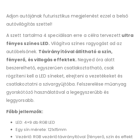
Adjon autójának futurisztikus megjelenést ezzel a belső
autóvilágítás szettel!
A szett tartalma 4 speciálisan erre a célra tervezett
ultra
fényes színes LED.
Világítva színes ragyogást ad az
autóbelsőnek.
Távirányítóval állítható a szín,
fényerő, és villogás effektek.
Negyed óra alatt
beszerelhető, egyszerűen csatlakoztatható, csak
rögzíteni kell a LED síneket, elrejteni a vezetékeket és
csatlakoztatni a szivargyújtóba. Felszerelése műanyag
gyorskötöző használatával a legegyszerűbb és
leggyorsabb.
Főbb jellemzők:
LED: 4×9 db RGB LED
Egy sín mérete: 121x15mm
Vezérlő: RGB vezérlő távirányítóval (fényerő, szín és effekt