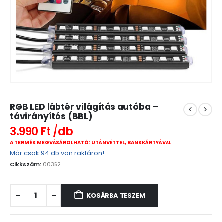
RGB LED lábtér világítás autóba –
távirányítós (BBL)
3.990
Ft
A TERMÉK MEGVÁSÁROLHATÓ: UTÁNVÉTTEL, BANKKÁRTYÁVAL
Már csak 94 db van raktáron!
Cikkszám:
00352
KOSÁRBA TESZEM