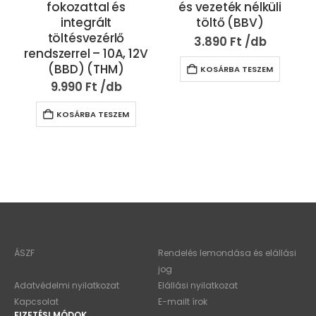
fokozattal és
és vezeték nélküli
integrált
töltő (BBV)
töltésvezérlő
3.890
Ft
rendszerrel – 10A, 12V
(BBD) (THM)
KOSÁRBA TESZEM
9.990
Ft
KOSÁRBA TESZEM
ÁSZF
Rendelés lemondása és elállási
jog
Adatvédelmi nyilatkozat
Elállási nyilatkozat
Kapcsolat
E-mailt írok
FIZETÉSI MÓDOK