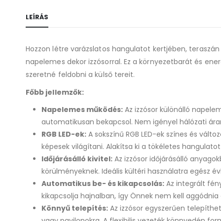
LEÍRÁS
Hozzon létre varázslatos hangulatot kertjében, teraszán v
napelemes dekor izzósorral. Ez a környezetbarát és energ
szeretné feldobni a külső tereit.
Főbb jellemzők:
Napelemes működés:
Az izzósor különálló napelem
automatikusan bekapcsol. Nem igényel hálózati ára
RGB LED-ek:
A sokszínű RGB LED-ek színes és változ
képesek világítani. Alakítsa ki a tökéletes hangulat
Időjárásálló kivitel:
Az izzósor időjárásálló anyagokb
körülményeknek. Ideális kültéri használatra egész é
Automatikus be- és kikapcsolás:
Az integrált fén
kikapcsolja hajnalban, így Önnek nem kell aggódnia
Könnyű telepítés:
Az izzósor egyszerűen telepíthető
vagy pavilonokra. A flexibilis vezeték könnyedén fo