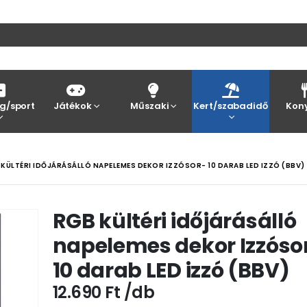
g/sport
Játékok
Műszaki
Kert/szabadidő
Kon
KÜLTÉRI IDŐJÁRÁSÁLLÓ NAPELEMES DEKOR IZZÓSOR- 10 DARAB LED IZZÓ (BBV)
RGB kültéri időjárásálló
napelemes dekor Izzóso
10 darab LED izzó (BBV)
12.690
Ft