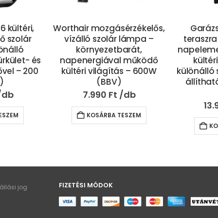
érzékelős,
Garázsba, eresz alá,
NS-138 n
 lámpa –
teraszra is felszerelhető
lámpa 
arát,
napelemes lámpa – 100W
fels
l működő
kültéri LED reflektor
energiaf
ás – 600W
különálló szolár panellel és
vilá
állítható dőlésszöggel
4.
(BBV)
13.990
Ft
KO
ESZEM
KOSÁRBA TESZEM
FIZETÉSI MÓDOK
llási jog