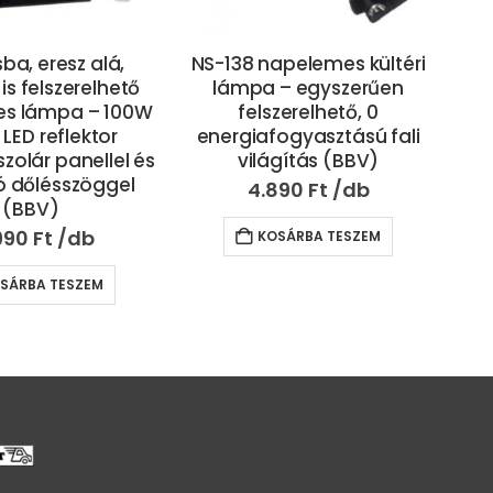
apelemes kültéri
Mozgásérzékelős,
Ó
– egyszerűen
napelemes, falra
for
zerelhető, 0
szerelhető LED panel 7 órás
mat
ogyasztású fali
üzemidővel – 4W (BBL)
gítás (BBV)
4.890
Ft
890
Ft
KOSÁRBA TESZEM
SÁRBA TESZEM