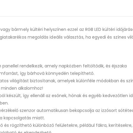
agy bármely kültéri helyszínen ezzel az RGB LED kültéri időjárás
iatakarékos megoldás ideális választás, ha egyedi és színes vil
 panellel rendelkezik, amely napközben feltöltődik, és éjszaka
mforrást, így bárhová könnyedén telepíthető.
atos világítást biztosítanak, amelyek különféle módokban és sz
ot minden alkalomhoz!
ól készült, így ellenáll az esőnek, hónak és egyéb kedvezőtlen id
vben.
yérzékelő szenzor automatikusan bekapcsolja az izzósort sötéte
 a kapcsolgatás miatt.
 és rögzíthető különböző felületekre, például fákra, kerítésekre,
rmázható és elrendezhető.