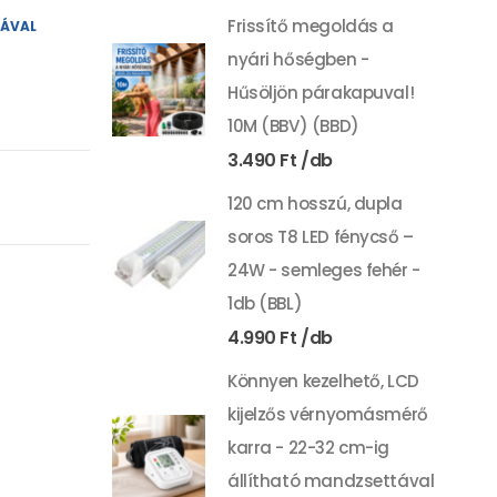
Frissítő megoldás a
YÁVAL
nyári hőségben -
Hűsöljön párakapuval!
10M (BBV) (BBD)
3.490
Ft
120 cm hosszú, dupla
soros T8 LED fénycső –
24W - semleges fehér -
1db (BBL)
4.990
Ft
Könnyen kezelhető, LCD
kijelzős vérnyomásmérő
karra - 22-32 cm-ig
állítható mandzsettával