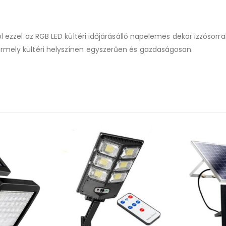
l ezzel az RGB LED kültéri időjárásálló napelemes dekor izzósorral
ármely kültéri helyszínen egyszerűen és gazdaságosan.