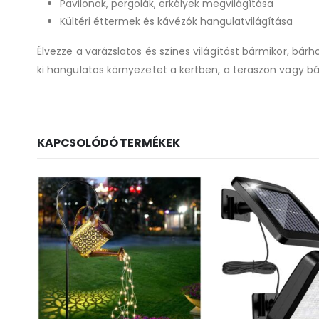
Pavilonok, pergolák, erkélyek megvilágítása
Kültéri éttermek és kávézók hangulatvilágítása
Élvezze a varázslatos és színes világítást bármikor, bárho
ki hangulatos környezetet a kertben, a teraszon vagy b
KAPCSOLÓDÓ TERMÉKEK