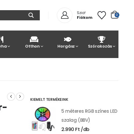
Szia!
0
Fiókom
yha
Otthon
Horgász
Szórakozás
KIEMELT TERMÉKEINK
r-
5 méteres RGB színes LED
szalag (BBV)
2.990
Ft