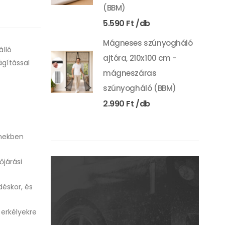
(BBM)
5.590
Ft
Mágneses szúnyogháló
álló
ajtóra, 210x100 cm -
ágítással
mágneszáras
szúnyogháló (BBM)
2.990
Ft
ínekben
őjárási
déskor, és
 erkélyekre