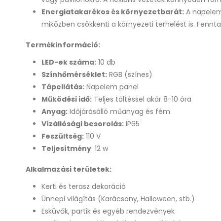
Energiatakarékos és környezetbarát:
A napeleme
miközben csökkenti a környezeti terhelést is. Fennt
Termékinformáció:
LED-ek száma:
10 db
Színhőmérséklet:
RGB (színes)
Tápellátás:
Napelem panel
Működési idő:
Teljes töltéssel akár 8-10 óra
Anyag:
Időjárásálló műanyag és fém
Vízállósági besorolás:
IP65
Feszültség:
110 V
Teljesítmény
: 12 w
Alkalmazási területek:
Kerti és terasz dekoráció
Ünnepi világítás (Karácsony, Halloween, stb.)
Esküvők, partik és egyéb rendezvények