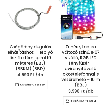
Csőgörény dugulás
Zenére, tapsra
elhárításhoz – lefolyó
változó színű, IP67
tisztító fém spirál 10
vízálló, RGB LED
méteres (BBL)
fényfüzér –
(BBKM) (BBD)
távirányítóval és
okostelefonnal is
4.590
Ft
vezérelhető – 10 m
(BBJ)
KOSÁRBA TESZEM
3.990
Ft
KOSÁRBA TESZEM