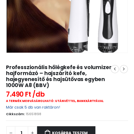
Professzionális hőlégkefe és volumizer
hajformázó – hajszárító kefe,
hajegyenesítő és hajsütővas egyben
1000W A8 (BBV)
7.490
Ft
A TERMÉK MEGVÁSÁROLHATÓ: UTÁNVÉTTEL, BANKKÁRTYÁVAL
Már csak 5 db van raktáron!
Cikkszám:
15651898
KOSÁRBA TESZEM