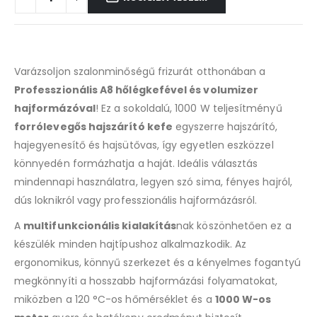
Varázsoljon szalonminőségű frizurát otthonában a
Professzionális A8 hőlégkefével és volumizer
hajformázóval
! Ez a sokoldalú, 1000 W teljesítményű
forrólevegős hajszárító kefe
egyszerre hajszárító,
hajegyenesítő és hajsütővas, így egyetlen eszközzel
könnyedén formázhatja a haját. Ideális választás
mindennapi használatra, legyen szó sima, fényes hajról,
dús loknikról vagy professzionális hajformázásról.
A
multifunkcionális kialakítás
nak köszönhetően ez a
készülék minden hajtípushoz alkalmazkodik. Az
ergonomikus, könnyű szerkezet és a kényelmes fogantyú
megkönnyíti a hosszabb hajformázási folyamatokat,
miközben a 120 °C-os hőmérséklet és a
1000 W-os