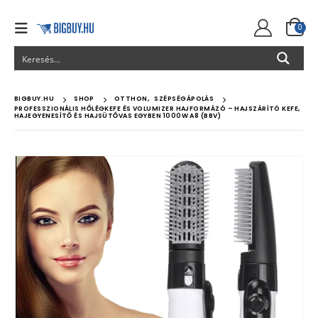
0
BIGBUY.HU
SHOP
OTTHON
,
SZÉPSÉGÁPOLÁS
PROFESSZIONÁLIS HŐLÉGKEFE ÉS VOLUMIZER HAJFORMÁZÓ – HAJSZÁRÍTÓ KEFE,
HAJEGYENESÍTŐ ÉS HAJSÜTŐVAS EGYBEN 1000W A8 (BBV)