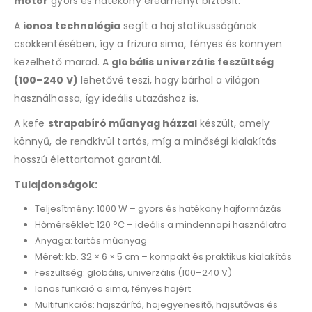
motor
gyors és hatékony eredményt biztosít.
A
ionos technológia
segít a haj statikusságának
csökkentésében, így a frizura sima, fényes és könnyen
kezelhető marad. A
globális univerzális feszültség
(100–240 V)
lehetővé teszi, hogy bárhol a világon
használhassa, így ideális utazáshoz is.
A kefe
strapabíró műanyag házzal
készült, amely
könnyű, de rendkívül tartós, míg a minőségi kialakítás
hosszú élettartamot garantál.
Tulajdonságok:
Teljesítmény: 1000 W – gyors és hatékony hajformázás
Hőmérséklet: 120 °C – ideális a mindennapi használatra
Anyaga: tartós műanyag
Méret: kb. 32 × 6 × 5 cm – kompakt és praktikus kialakítás
Feszültség: globális, univerzális (100–240 V)
Ionos funkció a sima, fényes hajért
Multifunkciós: hajszárító, hajegyenesítő, hajsütővas és