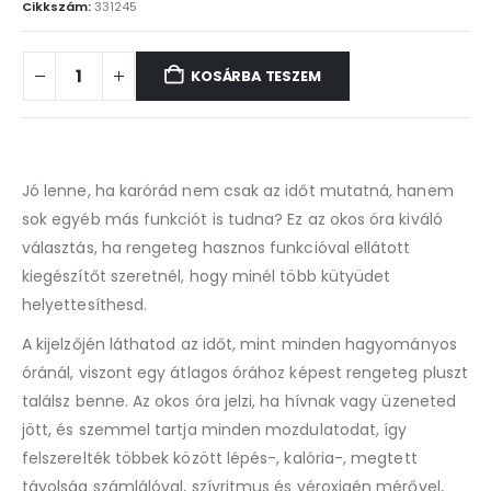
Cikkszám:
331245
KOSÁRBA TESZEM
Jó lenne, ha karórád nem csak az időt mutatná, hanem
sok egyéb más funkciót is tudna? Ez az okos óra kiváló
választás, ha rengeteg hasznos funkcióval ellátott
kiegészítőt szeretnél, hogy minél több kütyüdet
helyettesíthesd.
A kijelzőjén láthatod az időt, mint minden hagyományos
óránál, viszont egy átlagos órához képest rengeteg pluszt
találsz benne. Az okos óra jelzi, ha hívnak vagy üzeneted
jött, és szemmel tartja minden mozdulatodat, így
felszerelték többek között lépés-, kalória-, megtett
távolság számlálóval, szívritmus és véroxigén mérővel,