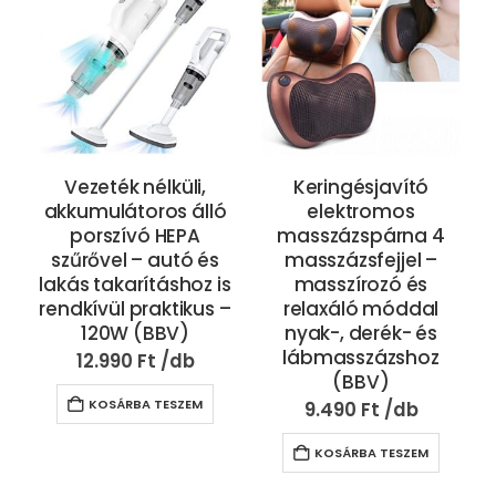
Vezeték nélküli,
Keringésjavító
akkumulátoros álló
elektromos
porszívó HEPA
masszázspárna 4
szűrővel – autó és
masszázsfejjel –
lakás takarításhoz is
masszírozó és
rendkívül praktikus –
relaxáló móddal
120W (BBV)
nyak-, derék- és
lábmasszázshoz
12.990
Ft
(BBV)
KOSÁRBA TESZEM
9.490
Ft
KOSÁRBA TESZEM