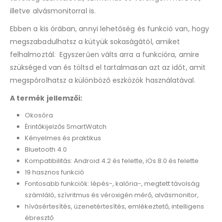
illetve alvásmonitorral is.
Ebben a kis órában, annyi lehetőség és funkció van, hogy
megszabadulhatsz a kütyük sokaságától, amiket
felhalmoztál. Egyszerűen válts arra a funkcióra, amire
szükséged van és töltsd el tartalmasan azt az időt, amit
megspórolhatsz a különböző eszközök használatával.
A termék jellemzői:
Okosóra
Érintőkijelzős SmartWatch
Kényelmes és praktikus
Bluetooth 4.0
Kompatibilitás: Android 4.2 és felette, iOs 8.0 és felette
19 hasznos funkció
Fontosabb funkciók: lépés-, kalória-, megtett távolság
számláló, szívritmus és véroxigén mérő, alvásmonitor,
hívásértesítés, üzenetértesítés, emlékeztető, intelligens
ébresztő