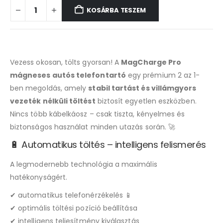
KOSÁRBA TESZEM
Vezess okosan, tölts gyorsan! A
MagCharge Pro
mágneses autós telefontartó
egy prémium 2 az 1-
ben megoldás, amely
stabil tartást és villámgyors
vezeték nélküli töltést
biztosít egyetlen eszközben.
Nincs több kábelkáosz – csak tiszta, kényelmes és
biztonságos használat minden utazás során. 🚀
🔋 Automatikus töltés – intelligens felismerés
A legmodernebb technológia a maximális
hatékonyságért.
✔ automatikus telefonérzékelés 📱
✔ optimális töltési pozíció beállítása
✔ intelligens teljesítmény kiválasztás