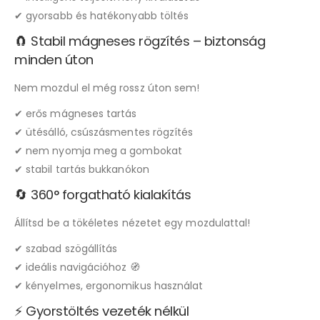
✔ gyorsabb és hatékonyabb töltés
🧲 Stabil mágneses rögzítés – biztonság
minden úton
Nem mozdul el még rossz úton sem!
✔ erős mágneses tartás
✔ ütésálló, csúszásmentes rögzítés
✔ nem nyomja meg a gombokat
✔ stabil tartás bukkanókon
🔄 360° forgatható kialakítás
Állítsd be a tökéletes nézetet egy mozdulattal!
✔ szabad szögállítás
✔ ideális navigációhoz 🧭
✔ kényelmes, ergonomikus használat
⚡ Gyorstöltés vezeték nélkül