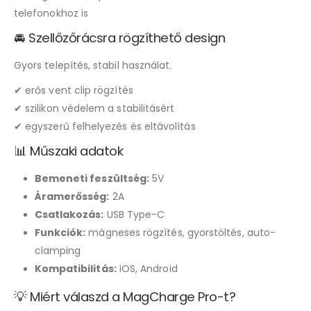
telefonokhoz is
🚘 Szellőzőrácsra rögzíthető design
Gyors telepítés, stabil használat.
✔ erős vent clip rögzítés
✔ szilikon védelem a stabilitásért
✔ egyszerű felhelyezés és eltávolítás
📊 Műszaki adatok
Bemeneti feszültség:
5V
Áramerősség:
2A
Csatlakozás:
USB Type-C
Funkciók:
mágneses rögzítés, gyorstöltés, auto-
clamping
Kompatibilitás:
iOS, Android
💡 Miért válaszd a MagCharge Pro-t?