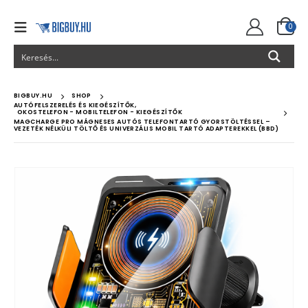
0
BIGBUY.HU
SHOP
AUTÓFELSZERELÉS ÉS KIEGÉSZÍTŐK
,
OKOSTELEFON - MOBILTELEFON - KIEGÉSZÍTŐK
MAGCHARGE PRO MÁGNESES AUTÓS TELEFONTARTÓ GYORSTÖLTÉSSEL –
VEZETÉK NÉLKÜLI TÖLTŐ ÉS UNIVERZÁLIS MOBIL TARTÓ ADAPTEREKKEL (BBD)