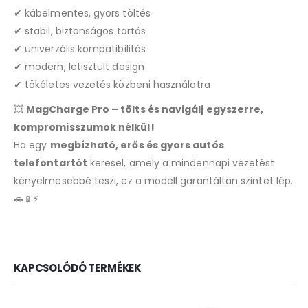
✔ kábelmentes, gyors töltés
✔ stabil, biztonságos tartás
✔ univerzális kompatibilitás
✔ modern, letisztult design
✔ tökéletes vezetés közbeni használatra
💥
MagCharge Pro – tölts és navigálj egyszerre,
kompromisszumok nélkül!
Ha egy
megbízható, erős és gyors autós
telefontartót
keresel, amely a mindennapi vezetést
kényelmesebbé teszi, ez a modell garantáltan szintet lép.
🚗📱⚡
KAPCSOLÓDÓ TERMÉKEK