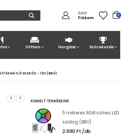
Szia!
0
Fiókom
yha
Otthon
Horgász
Szórakozás
ÍTÁSGÁTLÓ ESZKÖZ – 12V (BBV)
KIEMELT TERMÉKEINK
5 méteres RGB színes LED
szalag (BBV)
2.990
Ft