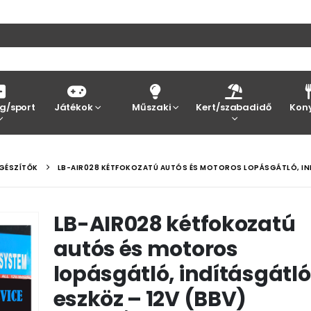
g/sport
Játékok
Műszaki
Kert/szabadidő
Kon
EGÉSZÍTŐK
LB-AIR028 KÉTFOKOZATÚ AUTÓS ÉS MOTOROS LOPÁSGÁTLÓ, IND
LB-AIR028 kétfokozatú
autós és motoros
lopásgátló, indításgátló
eszköz – 12V (BBV)