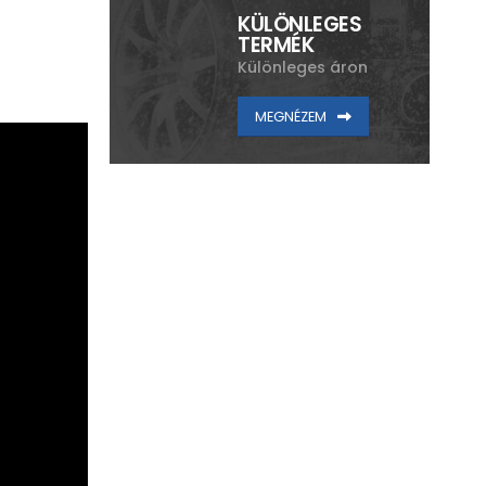
KÜLÖNLEGES
TERMÉK
Különleges áron
MEGNÉZEM