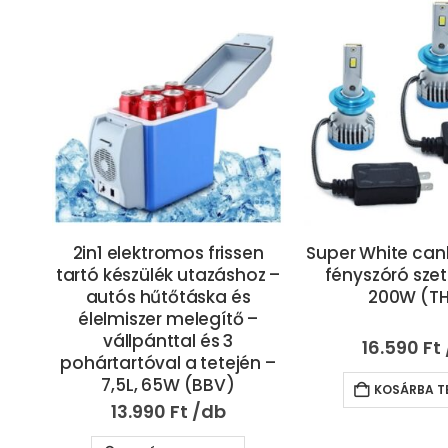
 / 1
2in1 elektromos frissen
Super White can
V)
tartó készülék utazáshoz –
fényszóró szett
autós hűtőtáska és
200W (T
élelmiszer melegítő –
vállpánttal és 3
16.590
Ft
pohártartóval a tetején –
7,5L, 65W (BBV)
KOSÁRBA T
13.990
Ft