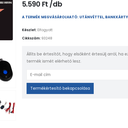
5.590
Ft
A TERMÉK MEGVÁSÁROLHATÓ: UTÁNVÉTTEL, BANKKÁRT
Készlet:
Elfogyott
Cikkszám:
93248
Állíts be értesítőt, hogy elsőként értesülj arról, ha e
termék ismét elérhető lesz.
Enter
your
email
Termékértesítő bekapcsolása
address
to
join
the
waitlist