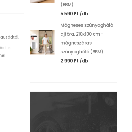
(BBM)
5.590
Ft
Mágneses szúnyogháló
ajtóra, 210x100 cm -
 autódtól.
mágneszáras
ást is
szúnyogháló (BBM)
mel
2.990
Ft