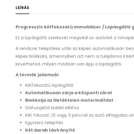
LEÍRÁS
Progresszív kétfokozatú immobilizer / Lopásgátló
Ez a lopásgátló szerkezet megvédi az autódat a tolvajok
A rendszer telepítése után az képes automatikusan bezár
képes blokkolni, amennyiben azt nem a tulajdonos kísér
követheted, milyen módban van épp a lopásgátló.
A termék jellemzői:
Kétfokozatú lopásgátló
Automatikusan zárja a központi zárat
Blokkolja az illetéktelen motorindítást
Státuszjelző leddel ellátva
Két fokozat: 1,5 vagy 3 perccel az autó elhagyása ut
Egyszerű telepítés
Két darab távirányító