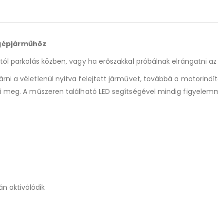
for
this
product
 gépjárműhöz
tól parkolás közben, vagy ha erőszakkal próbálnak elrángatni az
ni a véletlenül nyitva felejtett járművet, továbbá a motorindít
li meg. A műszeren található LED segítségével mindig figyelem
án aktiválódik