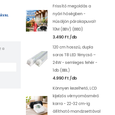
Frissítő megoldás a
nyári hőségben -
YÁVAL
Hűsöljön párakapuval!
10M (BBV) (BBD)
3.490
Ft
120 cm hosszú, dupla
z a
soros T8 LED fénycső –
24W - semleges fehér -
1db (BBL)
4.990
Ft
Könnyen kezelhető, LCD
kijelzős vérnyomásmérő
karra - 22-32 cm-ig
állítható mandzsettával