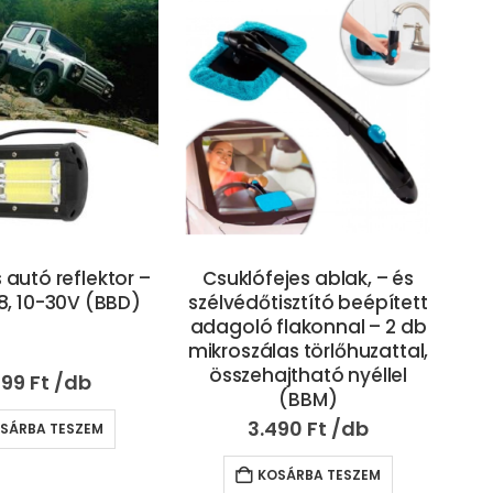
 autó reflektor –
Csuklófejes ablak, – és
8, 10-30V (BBD)
szélvédőtisztító beépített
adagoló flakonnal – 2 db
mikroszálas törlőhuzattal,
összehajtható nyéllel
v
999
Ft
(BBM)
ren
3.490
Ft
SÁRBA TESZEM
KOSÁRBA TESZEM