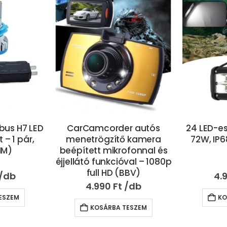
bus H7 LED
CarCamcorder autós
24 LED-es
 – 1 pár,
menetrögzítő kamera
72W, IP6
HM)
beépített mikrofonnal és
éjjellátó funkcióval – 1080p
full HD (BBV)
4.
4.990
Ft
ESZEM
KO
KOSÁRBA TESZEM