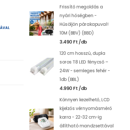
Frissítő megoldás a
nyári hőségben -
Hűsöljön párakapuval!
YÁVAL
10M (BBV) (BBD)
3.490
Ft
120 cm hosszú, dupla
soros T8 LED fénycső –
24W - semleges fehér -
1db (BBL)
4.990
Ft
Könnyen kezelhető, LCD
kijelzős vérnyomásmérő
karra - 22-32 cm-ig
állítható mandzsettával