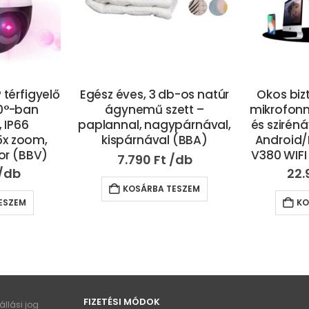
b-os natúr
Okos biztonsági kamera
Veze
ett –
mikrofonnal, hangszóróval
akkum
párnával,
és szirénával V380 WIFI IP –
porszívó
 (BBA)
Android/IOS kompatibilis
autó és l
V380 WIFI IP kamera (BBV)
is rendk
12
22.990
Ft
12.
ESZEM
KOSÁRBA TESZEM
KO
FIZETÉSI MÓDOK
llási jog