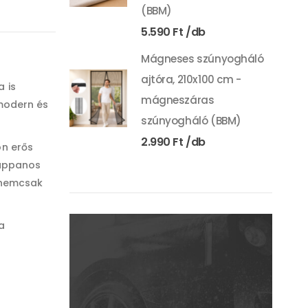
(BBM)
5.590
Ft
Mágneses szúnyogháló
ajtóra, 210x100 cm -
 is
mágneszáras
 modern és
szúnyogháló (BBM)
2.990
Ft
on erős
zappanos
z nemcsak
a