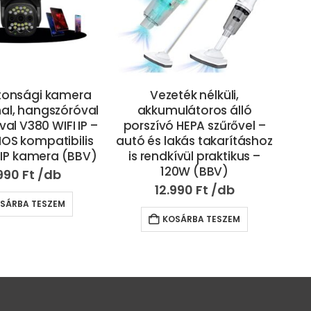
ték nélküli,
Zhengyin automatikus
7
ulátoros álló
hajgöndörítő – extra
 HEPA szűrővel –
gyorsan készít hullámos,
ar
akás takarításhoz
göndör és loknis frizurát
c
ívül praktikus –
(BBV)
0W (BBV)
12.790
Ft
990
Ft
KOSÁRBA TESZEM
SÁRBA TESZEM