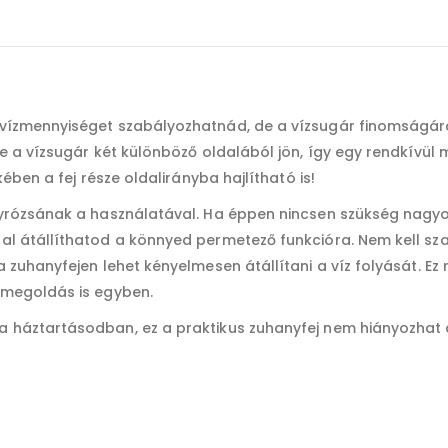
vízmennyiséget szabályozhatnád, de a vízsugár finomságára
e a vízsugár két különböző oldalából jön, így egy rendkívül
ében a fej része oldalirányba hajlítható is!
nyrózsának a használatával. Ha éppen nincsen szükség nagy
al átállíthatod a könnyed permetező funkcióra. Nem kell s
 zuhanyfejen lehet kényelmesen átállítani a víz folyását. E
 megoldás is egyben.
 háztartásodban, ez a praktikus zuhanyfej nem hiányozhat 