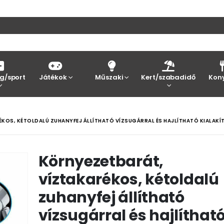
g/sport
Játékok
Műszaki
Kert/szabadidő
Kon
KOS, KÉTOLDALÚ ZUHANYFEJ ÁLLÍTHATÓ VÍZSUGÁRRAL ÉS HAJLÍTHATÓ KIALAKÍ
Környezetbarát,
víztakarékos, kétoldalú
zuhanyfej állítható
vízsugárral és hajlíthat