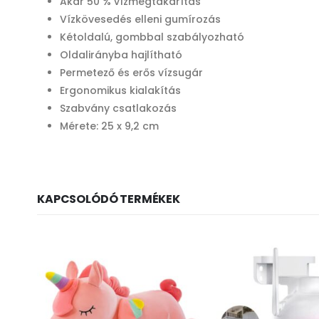
Akár 50 % vízmegtakarítás
Vízkövesedés elleni gumírozás
Kétoldalú, gombbal szabályozható
Oldalirányba hajlítható
Permetező és erős vízsugár
Ergonomikus kialakítás
Szabvány csatlakozás
Mérete: 25 x 9,2 cm
KAPCSOLÓDÓ TERMÉKEK