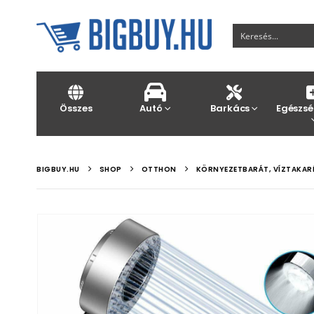
Összes
Autó
Barkács
Egészsé
BIGBUY.HU
SHOP
OTTHON
KÖRNYEZETBARÁT, VÍZTAKARÉ