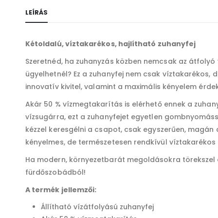
LEÍRÁS
Kétoldalú, víztakarékos, hajlítható zuhanyfej
Szeretnéd, ha zuhanyzás közben nemcsak az átfolyó 
ügyelhetnél? Ez a zuhanyfej nem csak víztakarékos, d
innovatív kivitel, valamint a maximális kényelem érdek
Akár 50 % vízmegtakarítás is elérhető ennek a zuha
vízsugárra, ezt a zuhanyfejet egyetlen gombnyomáss
kézzel keresgélni a csapot, csak egyszerűen, magán a
kényelmes, de természetesen rendkívül víztakarékos
Ha modern, környezetbarát megoldásokra törekszel a
fürdőszobádból!
A termék jellemzői:
Állítható vízátfolyású zuhanyfej