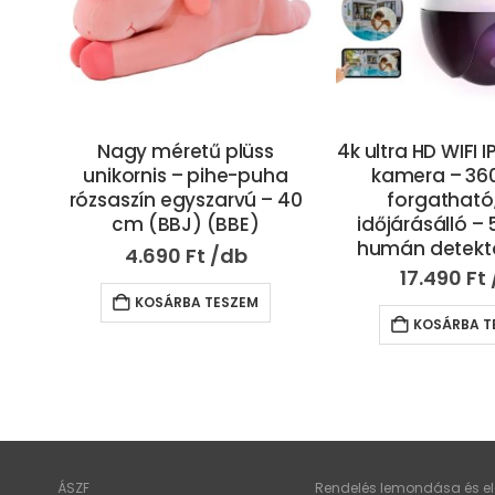
4k ultra HD WIFI IP térfigyelő
Egész éves, 3 d
a
kamera – 360°-ban
ágynemű sz
 40
forgatható, IP66
paplannal, nagy
időjárásálló – 5x zoom,
kispárnával
humán detektor (BBV)
7.790
Ft
17.490
Ft
KOSÁRBA T
KOSÁRBA TESZEM
ÁSZF
Rendelés lemondása és elá