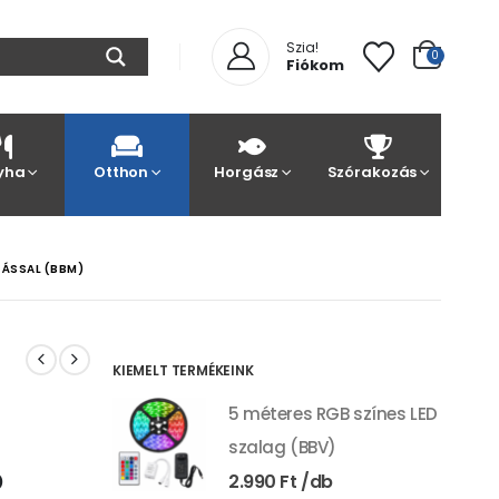
Szia!
0
Fiókom
yha
Otthon
Horgász
Szórakozás
TÁSSAL (BBM)
KIEMELT TERMÉKEINK
5 méteres RGB színes LED
szalag (BBV)
ó
2.990
Ft