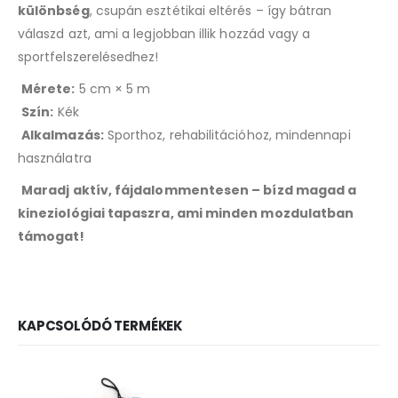
különbség
, csupán esztétikai eltérés – így bátran
válaszd azt, ami a legjobban illik hozzád vagy a
sportfelszerelésedhez!
Mérete:
5 cm × 5 m
Szín:
Kék
Alkalmazás:
Sporthoz, rehabilitációhoz, mindennapi
használatra
Maradj aktív, fájdalommentesen – bízd magad a
kineziológiai tapaszra, ami minden mozdulatban
támogat!
KAPCSOLÓDÓ TERMÉKEK