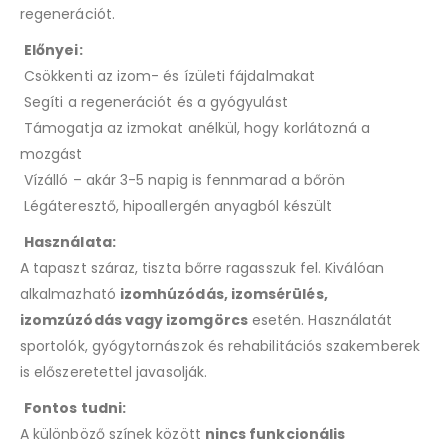
regenerációt.
Előnyei:
Csökkenti az izom- és ízületi fájdalmakat
Segíti a regenerációt és a gyógyulást
Támogatja az izmokat anélkül, hogy korlátozná a
mozgást
Vízálló – akár 3-5 napig is fennmarad a bőrön
Légáteresztő, hipoallergén anyagból készült
Használata:
A tapaszt száraz, tiszta bőrre ragasszuk fel. Kiválóan
alkalmazható
izomhúzódás, izomsérülés,
izomzúzódás vagy izomgörcs
esetén. Használatát
sportolók, gyógytornászok és rehabilitációs szakemberek
is előszeretettel javasolják.
Fontos tudni:
A különböző színek között
nincs funkcionális