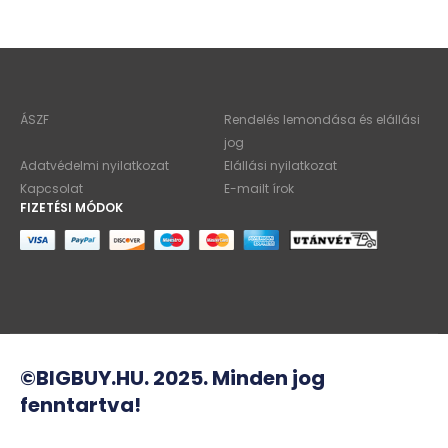
ÁSZF
Rendelés lemondása és elállási
jog
Adatvédelmi nyilatkozat
Elállási nyilatkozat
Kapcsolat
E-mailt írok
FIZETÉSI MÓDOK
©BIGBUY.HU. 2025. Minden jog
fenntartva!