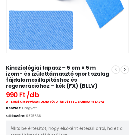
Kineziológiai tapasz – 5 cm × 5 m
izom- és ízülettámasztó sport szalag
fájdalomcsillapításhoz és
regenerációhoz – kék (FX) (BLLV)
990
Ft
A TERMÉK MEGVÁSÁROLHATÓ: UTÁNVÉTTEL, BANKKÁRTYÁVAL
Készlet:
Elfogyott
Cikkszám:
9875638
Állíts be értesítőt, hogy elsőként értesülj arról, ha ez a