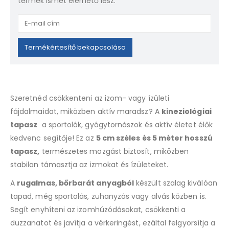
termék ismét elérhető lesz.
Enter
your
email
Termékértesítő bekapcsolása
address
to
join
the
Szeretnéd csökkenteni az izom- vagy ízületi
waitlist
fájdalmaidat, miközben aktív maradsz? A
kineziológiai
for
tapasz
a sportolók, gyógytornászok és aktív életet élők
this
product
kedvenc segítője! Ez az
5 cm széles és 5 méter hosszú
tapasz,
természetes mozgást biztosít, miközben
stabilan támasztja az izmokat és ízületeket.
A
rugalmas, bőrbarát anyagból
készült szalag kiválóan
tapad, még sportolás, zuhanyzás vagy alvás közben is.
Segít enyhíteni az izomhúzódásokat, csökkenti a
duzzanatot és javítja a vérkeringést, ezáltal felgyorsítja a