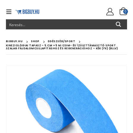
0
BIGBUY.HU
SHOP
EGÉSZSÉG/SPORT
KINEZIOLÓGIAI TAPASZ – 5 CM × 5 M IZOM- ÉS ÍZÜLETTÁMASZTÓ SPORT
SZALAG FÁJDALOMCSILLAPÍTÁSHOZ ÉS REGENERÁCIÓHOZ – KÉK (FX) (BLLV)